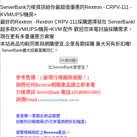
ServerBank力梭資訊給你最超值優惠的Rextron - CRPV-111 -
KVM/UPS/機房>
最好的Rextron - Rextron CRPV-111採購選擇就在 ServerBank!
超多款KVM/UPS/機房>KVM 配件 歡迎您來電討論採購需求，
現在更有多重優惠方案喔
本站商品均較同業與網購便宜,企業長期採購 量大另有折扣喔!
ServerBank擴大招募業務同仁！
比ServerBank更便宜？
參考售價：( 破壞行情廠商施壓！)
詢問任何Rextron相關產品請立即來電
力梭資訊 ServerBank 電話:(02)8969-0901
詢價Email
service@serverbank.com.tw
會員價>>
索取此商品報價
自動列印報價單(仍可來電詢問折扣幅度)
瀏覽規格相近之
Rextron
產品>>