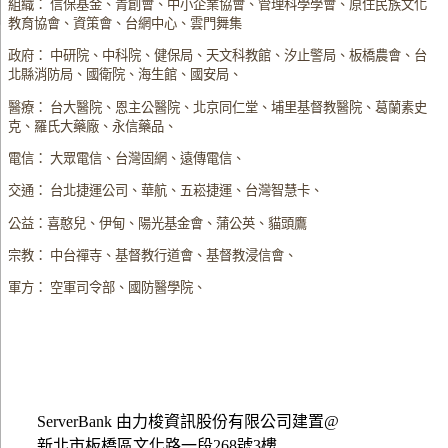
組織： 信保基金、青創會、中小企業協會、管理科學學會、原住民族文化
教育協會、資策會、台網中心、雲門舞集
政府： 中研院、中科院、健保局、天文科教館、汐止警局、板橋農會、台
北縣消防局、國衛院、海生館、國安局、
醫療： 台大醫院、恩主公醫院、北京同仁堂、埔里基督教醫院、葛蘭素史
克、羅氏大藥廠、永信藥品、
電信： 大眾電信、台灣固網、遠傳電信、
交通： 台北捷運公司、華航、五崧捷運、台灣智慧卡、
公益：喜憨兒、伊甸、陽光基金會、蒲公英、貓頭鷹
宗教： 中台禪寺、基督教行道會、基督教浸信會、
軍方： 空軍司令部、國防醫學院、
ServerBank 由力梭資訊股份有限公司建置@
新北市板橋區文化路一段268號3樓