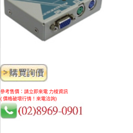
參考售價：請立即來電 力梭資訊
( 價格破壞行情！來電洽詢)