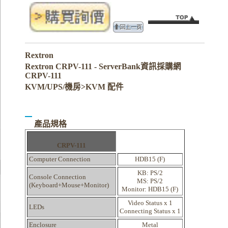
Rextron
Rextron CRPV-111 - ServerBank資訊採購網
CRPV-111
KVM/UPS/機房>KVM 配件
產品規格
CRPV-111
Computer Connection
HDB15 (F)
KB: PS/2
Console Connection
MS: PS/2
(Keyboard+Mouse+Monitor)
Monitor: HDB15 (F)
Video Status x 1
LEDs
Connecting Status x 1
Enclosure
Metal