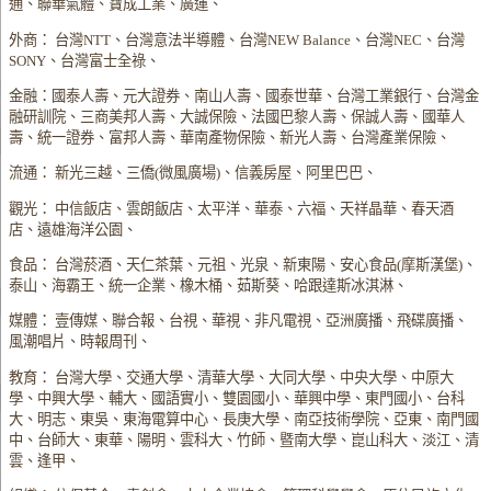
通、聯華氣體、寶成工業、廣運、
外商： 台灣NTT、台灣意法半導體、台灣NEW Balance、台灣NEC、台灣
SONY、台灣富士全祿、
金融：國泰人壽、元大證券、南山人壽、國泰世華、台灣工業銀行、台灣金
融研訓院、三商美邦人壽、大誠保險、法國巴黎人壽、保誠人壽、國華人
壽、統一證券、富邦人壽、華南產物保險、新光人壽、台灣產業保險、
流通： 新光三越、三僑(微風廣場)、信義房屋、阿里巴巴、
觀光： 中信飯店、雲朗飯店、太平洋、華泰、六福、天祥晶華、春天酒
店、遠雄海洋公園、
食品： 台灣菸酒、天仁茶葉、元祖、光泉、新東陽、安心食品(摩斯漢堡)、
泰山、海霸王、統一企業、橡木桶、茹斯葵、哈跟達斯冰淇淋、
媒體： 壹傳媒、聯合報、台視、華視、非凡電視、亞洲廣播、飛碟廣播、
風潮唱片、時報周刊、
教育： 台灣大學、交通大學、清華大學、大同大學、中央大學、中原大
學、中興大學、輔大、國語實小、雙園國小、華興中學、東門國小、台科
大、明志、東吳、東海電算中心、長庚大學、南亞技術學院、亞東、南門國
中、台師大、東華、陽明、雲科大、竹師、暨南大學、崑山科大、淡江、清
雲、逢甲、