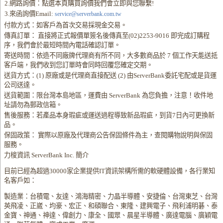
2.網路詢價：點選本頁購買詢價我們會立即與您聯繫!
3.來函詢價Email:
service@serverbank.com.tw
付款方式：如客戶為首次交易採現金交易。
傳真訂單： 直接將正式報價單簽名後傳真至(02)2253-9016 即完成訂購程
序，我們會於最短時間內電話確認訂單。
寄送時間：依造不同廠牌代理商有所不同，大多數商品於 7 個工作天能送抵
客戶端，我們收到您訂單時會同時回覆您確定交期。
送貨方式：(1) 原廠或是代理商直接配送 (2) 由ServerBank委託宅配或是貨運
公司送達。
送貨範圍：限台灣本島地區，運費由 ServerBank 為您負擔，注意！收件地
址請勿為郵政信箱。
售後服務：若產品本身瑕疵或運送過程導致新品瑕疵，到貨7日內可更換新
品。
保固政策： 實際以原廠及代理商公告保固條件為主，查閱購物說明與保固
服務。
力梭資訊 ServerBank Inc. 簡介
目前已經為超過30000家企業提供IT資訊架構所需的軟硬體設備，各行業知
名客戶如：
製造業：台積電、友達、鴻海精密、力晶半導體、安捷倫、台灣東芝、台灣
英飛凌、正崴、均豪、宏正、和碩聯合、東隆、建興電子、飛利浦明碁、泰
金寶、神通、神達、偉創力、康全、國眾、晨星半導體、廣達電腦、廣穎電