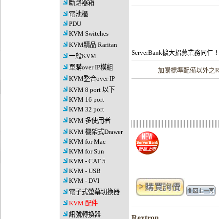
斷路器箱
電池櫃
PDU
KVM Switches
KVM精品 Raritan
ServerBank擴大招募業務同仁
一般KVM
單購over IP模組
加購
標準配備以外之Re
KVM整合over IP
KVM 8 port 以下
KVM 16 port
KVM 32 port
KVM 多使用者
KVM 機架式Drawer
KVM for Mac
KVM for Sun
KVM - CAT 5
KVM - USB
KVM - DVI
電子式螢幕切換器
KVM 配件
訊號轉換器
Rextron