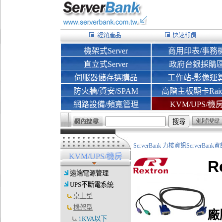
機架式Server
商用印表/事務
直立式Server
政府台銀採購
伺服器儲存選購品
工作站-影像運
防火牆/資安/SPAM
高階主板顯卡Rai
網路設備/頻寬管理
KVM/UPS/機
ServerBank 力梭資訊ServerBa
KVM/UPS/機房
R
遠端電源管理
UPS不斷電系統
桌上型
機架型
廠
1KVA以下