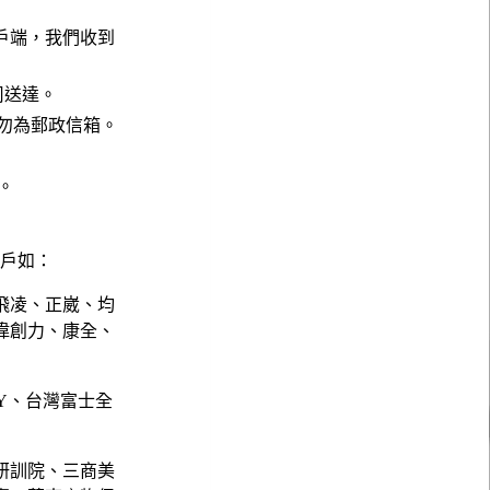
戶端，我們收到
公司送達。
請勿為郵政信箱。
。
。
客戶如：
飛凌、正崴、均
偉創力、康全、
NY、台灣富士全
研訓院、三商美