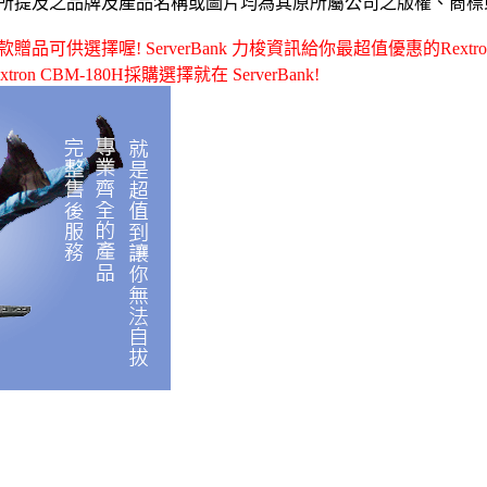
所提及之品牌及產品名稱或圖片均為其原所屬公司之版權、商標
選擇喔! ServerBank 力梭資訊給你最超值優惠的Rextron - CB
extron CBM-180H採購選擇就在 ServerBank!