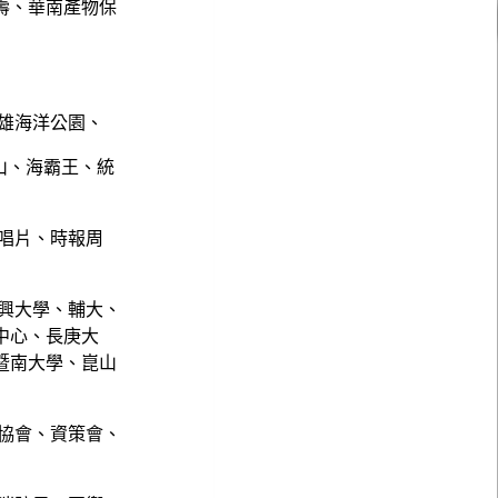
壽、華南產物保
雄海洋公園、
山、海霸王、統
唱片、時報周
興大學、輔大、
中心、長庚大
暨南大學、崑山
協會、資策會、