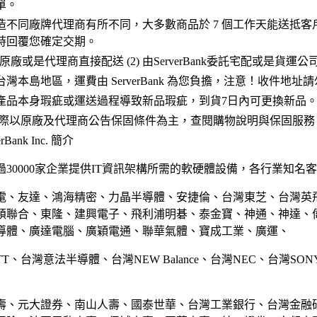
單。
造不同廠牌代理商有所不同，大多數商品於 7 個工作天能送抵客
時回覆您確定交期。
 原廠或是代理商直接配送 (2) 由ServerBank委託宅配或是貨運
灣本島地區，運費由 ServerBank 為您負擔，注意！收件地址
產品本身瑕疵或運送過程導致新品瑕疵，到貨7日內可更換新品
實際以原廠及代理商公告保固條件為主，查閱購物說明與保固服務
Bank Inc. 簡介
30000家企業提供IT資訊架構所需的軟硬體設備，各行業知名
電、友達、鴻海精密、力晶半導體、安捷倫、台灣東芝、台灣英
碩聯合、東隆、建興電子、飛利浦明碁、泰金寶、神通、神達、
導體、廣達電腦、廣穎電通、聯華氣體、寶成工業、廣運、
TT、台灣意法半導體、台灣NEW Balance、台灣NEC、台灣SO
壽、元大證券、南山人壽、國泰世華、台灣工業銀行、台灣金融