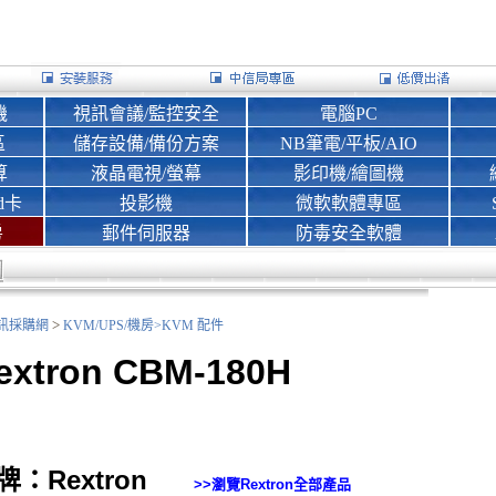
機
視訊會議/監控安全
電腦PC
區
儲存設備/備份方案
NB筆電/平板/AIO
算
液晶電視/螢幕
影印機/繪圖機
d卡
投影機
微軟軟體專區
房
郵件伺服器
防毒安全軟體
>
nk資訊採購網
KVM/UPS/機房>
KVM 配件
extron CBM-180H
牌：Rextron
>>瀏覽
Rextron
全部產品