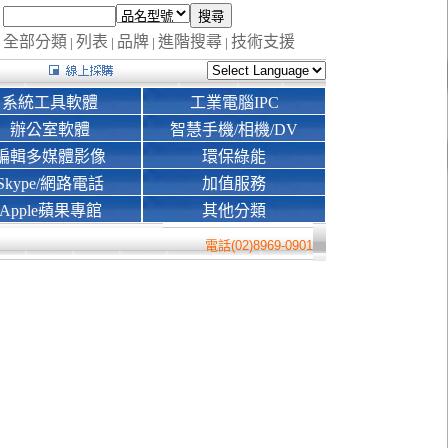
全部分類
列表
品牌
進階搜尋
技術支援
|
|
|
|
系統工具軟體
工業電腦IPC
辦公室軟體
智慧手機/相機/DV
編輯多媒體影像
環保綠能
Skype/網路電話
加值服務
Apple蘋果專館
其他分類
電話(02)8969-0901