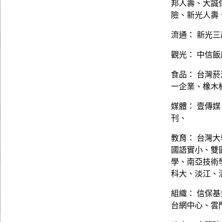
邦人壽、大誠
險、新光人壽
流通： 新光三
觀光： 中信
食品： 台灣
一企業、橡木
媒體： 壹傳
刊、
教育： 台灣
國語實小、雙
學、南亞技術
科大、淡江、
組織： 信保
台網中心、雲