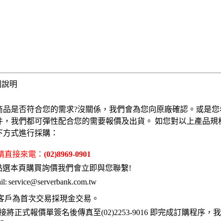
固說明
商品是否符合您的需求?沒關係，我們會為您向原廠確認。或是您
件，我們都可彈性配合您的需要報價及出貨。 如您對以上產品規
下方式進行採購：
 請直接來電：
(02)8969-0901
點選本頁購買詢價我們會立即與您聯繫!
l:
service@serverbank.com.tw
客戶為首次交易採現金交易。
接將正式報價單簽名後傳真至(02)2253-9016 即完成訂購程序