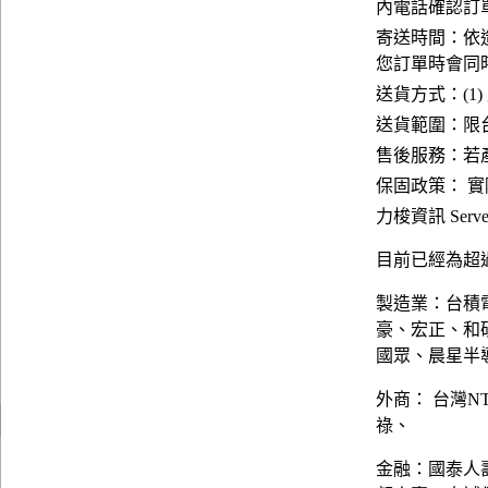
內電話確認訂
寄送時間：依
您訂單時會同
送貨方式：(1)
送貨範圍：限台
售後服務：若
保固政策： 
力梭資訊 Server
目前已經為超過
製造業：台積
豪、宏正、和
國眾、晨星半
外商： 台灣N
祿、
金融：國泰人