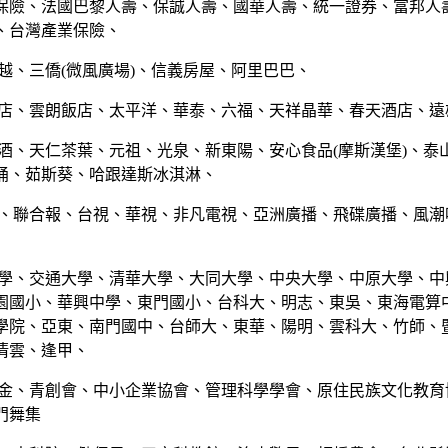
保險、法國巴黎人壽、保誠人壽、國華人壽、統一證券、富邦人
、台灣產業保險、
越、三僑(微風廣場)、信義房屋、阿里巴巴、
飯店、雲朗飯店、太平洋、華泰、六福、天祥晶華、春天酒店、遠
菸酒、天仁茶葉、元祖、光泉、新東陽、安心食品(摩斯漢堡)、泰
桶、茹斯葵、哈跟達斯冰淇淋、
媒、聯合報、台視、華視、非凡電視、亞洲廣播、飛碟廣播、風潮
大學、交通大學、清華大學、大同大學、中央大學、中原大學、中
園國小、華興中學、東門國小、台科大、明志、東吳、東海電算
學院、亞東、南門國中、台師大、東華、陽明、雲科大、竹師、
清雲、逢甲、
基金、青創會、中小企業協會、管理科學學會、原住民族文化教育
門舞集