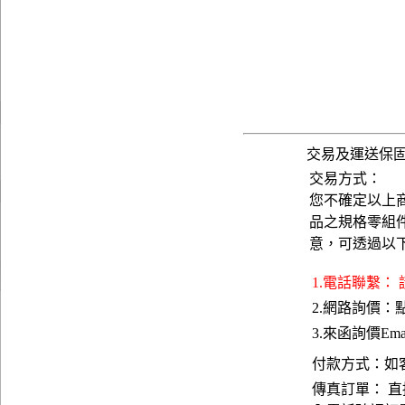
交易及運送保
交易方式：
您不確定以上
品之規格零組
意，可透過以
1.電話聯繫：
2.網路詢價：
3.來函詢價Emai
付款方式：如
傳真訂單： 直