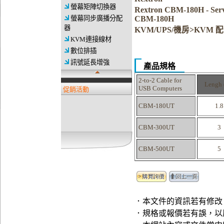
螢幕矩陣切換器
Rextron CBM-180H - 
螢幕同步廣播分配
CBM-180H
器
KVM/UPS/機房>KVM 
KVM連接線材
數位排插
訊號延長增強
產品規格
2-to-2 Cable for
Lengh 
USB Computers
促銷活動
CBM-180UT
1.8
CBM-300UT
3
CBM-500UT
5
．本文件的資訊若有修改
．規格或報價若有誤，以