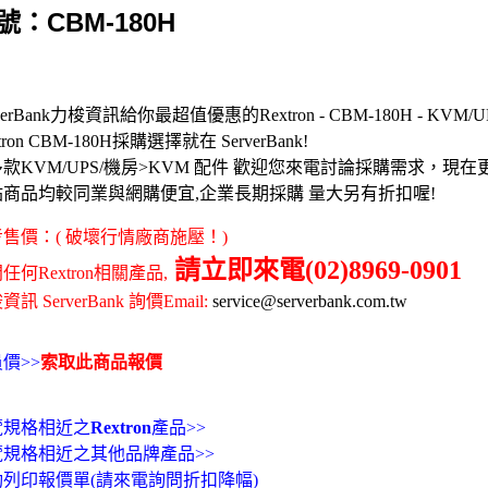
號：CBM-180H
verBank力梭資訊給你最超值優惠的Rextron - CBM-180H - KVM/UP
tron CBM-180H採購選擇就在 ServerBank!
款KVM/UPS/機房>KVM 配件 歡迎您來電討論採購需求，現
站商品均較同業與網購便宜,企業長期採購 量大另有折扣喔!
售價：( 破壞行情廠商施壓！)
請立即來電(02)8969-0901
任何Rextron相關產品,
訊 ServerBank 詢價Email:
service@serverbank.com.tw
價>>
索取此商品報價
覽規格相近之
Rextron
產品>>
覽規格相近之其他品牌產品>>
動列印報價單(請來電詢問折扣降幅)