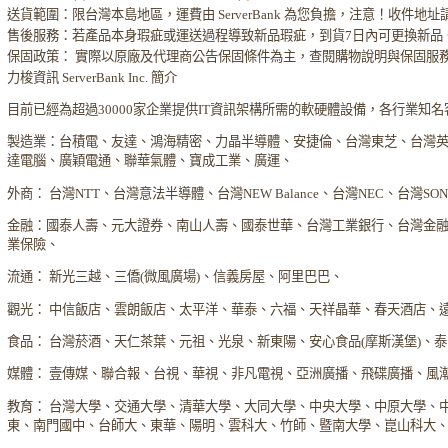
送貨範圍：限台灣本島地區，運費由 ServerBank 為您負擔，注意！收件地
售後服務：若產品本身瑕疵或運送過程導致新品瑕疵，到貨7日內可更換新品
保固政策： 實際以原廠及代理商公告保固條件為主，查閱購物說明與保固服
力梭資訊 ServerBank Inc. 簡介
目前已經為超過30000家企業提供IT資訊架構所需的軟硬體設備，各行業知
製造業：台積電、友達、鴻海精密、力晶半導體、安捷倫、台灣東芝、台灣
達電腦、廣穎電通、聯華氣體、寶成工業、廣運、
外商： 台灣NTT、台灣意法半導體、台灣NEW Balance、台灣NEC、台灣S
金融：國泰人壽、元大證券、南山人壽、國泰世華、台灣工業銀行、台灣金
業保險、
流通： 新光三越、三僑(微風廣場)、信義房屋、阿里巴巴、
觀光： 中信飯店、雲朗飯店、太平洋、華泰、六福、天祥晶華、春天酒店、
食品： 台灣菸酒、天仁茶葉、元祖、光泉、新東陽、安心食品(摩斯漢堡)、
媒體： 壹傳媒、聯合報、台視、華視、非凡電視、亞洲廣播、飛碟廣播、風
教育： 台灣大學、交通大學、清華大學、大同大學、中央大學、中原大學、
東、南門國中、台師大、東華、陽明、雲科大、竹師、暨南大學、崑山科大