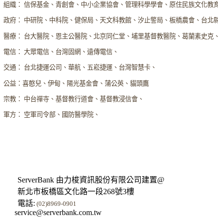
組織： 信保基金、青創會、中小企業協會、管理科學學會、原住民族文化教
政府： 中研院、中科院、健保局、天文科教館、汐止警局、板橋農會、台北
醫療： 台大醫院、恩主公醫院、北京同仁堂、埔里基督教醫院、葛蘭素史克
電信： 大眾電信、台灣固網、遠傳電信、
交通： 台北捷運公司、華航、五崧捷運、台灣智慧卡、
公益：喜憨兒、伊甸、陽光基金會、蒲公英、貓頭鷹
宗教： 中台禪寺、基督教行道會、基督教浸信會、
軍方： 空軍司令部、國防醫學院、
ServerBank 由力梭資訊股份有限公司建置@
新北市板橋區文化路一段268號3樓
電話:
(02)8969-0901
service@serverbank.com.tw