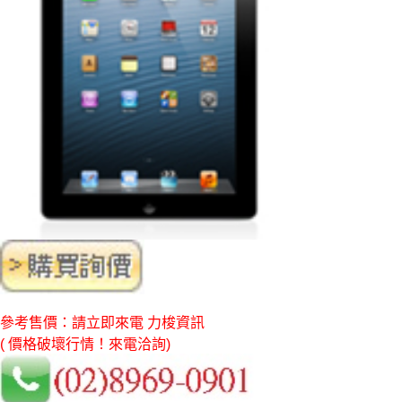
參考售價：請立即來電 力梭資訊
( 價格破壞行情！來電洽詢)