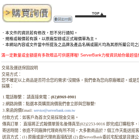
．本文件的資訊若有修改，恕不另行通知。
．規格或報價若有誤，以原廠型錄或正式報價單為主。
．本網站內容或文件當中所提及之品牌及產品名稱或圖片均為其原所屬公司之
滿一定數量或金額還有多款贈品可供選擇喔! ServerBank力梭資訊給你最超值優惠的Appl
交易及運送保固說明
交易方式：
您不確定以上商品是否符合您的需求?沒關係，我們會為您向原廠確認。或是
採購：
1.電話聯繫： 請直接來電：
(02)8969-0901
2.網路詢價：點選本頁購買詢價我們會立即與您聯繫!
3.來函詢價Email:
service@serverbank.com.tw
付款方式：如客戶為首次交易採現金交易。
傳真訂單： 直接將正式報價單簽名後傳真至(02)2253-9016 即完成訂購
寄送時間：依造不同廠牌代理商有所不同，大多數商品於 7 個工作天能送抵
送貨方式：(1) 原廠或是代理商直接配送 (2) 由ServerBank委託宅配或是貨