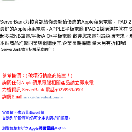
ServerBank力梭資訊給你最超值優惠的Apple蘋果電腦 - IPAD 2 
最好的Apple蘋果電腦 - APPLE平板電腦 IPAD 2採購選擇就在 Ser
超多款NB筆電/平板/AIO>平板電腦 歡迎您來電討論採購需求
本站商品均較同業與網購便宜,企業長期採購 量大另有折扣喔!
ServerBank擴大招募業務同仁！
參考售價：( 破壞行情廠商施壓！)
詢問任何Apple蘋果電腦相關產品請立即來電
力梭資訊 ServerBank 電話:(02)8969-0901
詢價Email
service@serverbank.com.tw
會員價>>
索取此商品報價
自動列印報價單(仍可來電詢問折扣幅度)
瀏覽規格相近之
Apple蘋果電腦
產品>>