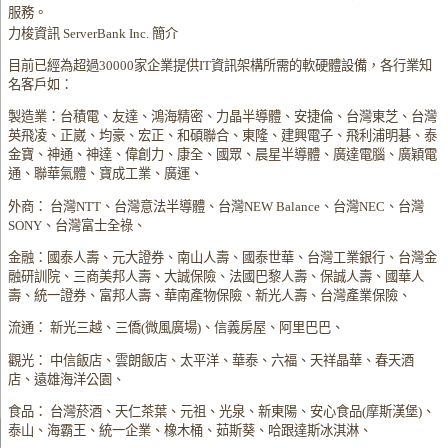
服務。
力梭資訊 ServerBank Inc. 簡介
目前已經為超過30000家企業提供IT資訊架構所需的軟硬體設備，各行業知
名客戶如：
製造業：台積電、友達、鴻海精密、力晶半導體、安捷倫、台灣東芝、台灣
英飛凌、正崴、均豪、宏正、和碩聯合、東隆、建興電子、飛利浦明碁、泰
金寶、神通、神達、偉創力、康全、國眾、晨星半導體、廣達電腦、廣穎電
通、聯華氣體、寶成工業、廣運、
外商： 台灣NTT、台灣意法半導體、台灣NEW Balance、台灣NEC、台灣
SONY、台灣富士全祿、
金融：國泰人壽、元大證券、南山人壽、國泰世華、台灣工業銀行、台灣金
融研訓院、三商美邦人壽、大誠保險、法國巴黎人壽、保誠人壽、國華人
壽、統一證券、富邦人壽、華南產物保險、新光人壽、台灣產業保險、
流通： 新光三越、三僑(微風廣場)、信義房屋、阿里巴巴、
觀光： 中信飯店、雲朗飯店、太平洋、華泰、六福、天祥晶華、春天酒
店、遠雄海洋公園、
食品： 台灣菸酒、天仁茶葉、元祖、光泉、新東陽、安心食品(摩斯漢堡)、
泰山、海霸王、統一企業、橡木桶、茹斯葵、哈跟達斯冰淇淋、