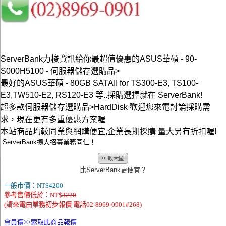
ServerBank力梭資訊給你最超值優惠的ASUS華碩 - 90-
S000H5100 - 伺服器儲存選購品>
最好的ASUS華碩 - 80GB SATAII for TS300-E3, TS100-
E3,TW510-E2, RS120-E3 等..採購選擇就在 ServerBank!
超多款伺服器儲存選購品>HardDisk 歡迎您來電討論採購需
求，現在更有多重優惠方案喔
本站商品均較同業與網購便宜,企業長期採購 量大另有折扣喔!
ServerBank擴大招募業務同仁！
比ServerBank更便宜？
一般市價：NT$
4200
參考售價低於：NT$
3220
(請來電由業務初步報價 電話02-8969-0901#268)
會員價>>
索取此商品報價