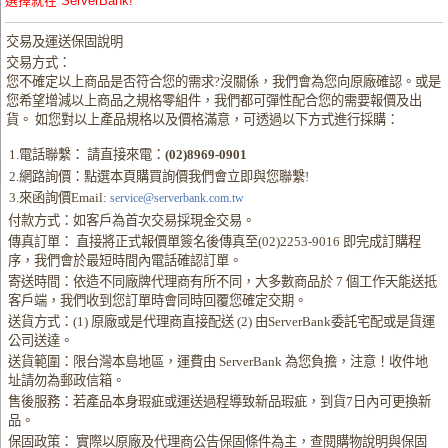
選擇就在 ServerBank!
交易及運送保固說明
交易方式：
您不確定以上商品是否符合您的需求?沒關係，我們會為您向原廠確認。或是
您希望增減以上商品之規格零組件，我們都可彈性配合您的需要報價及出
貨。 如您對以上產品規格以及價格滿意，可透過以下方式進行採購：
1.電話聯繫： 請直接來電：
(02)8969-0901
2.網路詢價：點選本頁購買詢價我們會立即與您聯繫!
3.來函詢價Email:
service@serverbank.com.tw
付款方式：如客戶為首次交易採現金交易。
傳真訂單： 直接將正式報價單簽名後傳真至(02)2253-9016 即完成訂購程
序，我們會於最短時間內電話確認訂單。
寄送時間：依造不同廠牌代理商有所不同，大多數商品於 7 個工作天能送抵
客戶端，我們收到您訂單時會同時回覆您確定交期。
送貨方式：(1) 原廠或是代理商直接配送 (2) 由ServerBank委託宅配或是貨運
公司送達。
送貨範圍：限台灣本島地區，運費由 ServerBank 為您負擔，注意！收件地
址請勿為郵政信箱。
售後服務：若產品本身瑕疵或運送過程導致新品瑕疵，到貨7日內可更換新
品。
保固政策： 實際以原廠及代理商公告保固條件為主，查閱購物說明與保固