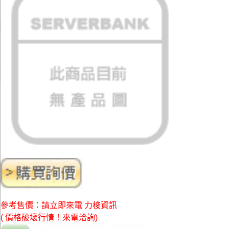
參考售價：請立即來電 力梭資訊
( 價格破壞行情！來電洽詢)