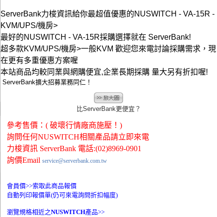
ServerBank力梭資訊給你最超值優惠的NUSWITCH - VA-15R -
KVM/UPS/機房>
最好的NUSWITCH - VA-15R採購選擇就在 ServerBank!
超多款KVM/UPS/機房>一般KVM 歡迎您來電討論採購需求，現
在更有多重優惠方案喔
本站商品均較同業與網購便宜,企業長期採購 量大另有折扣喔!
ServerBank擴大招募業務同仁！
比ServerBank更便宜？
參考售價：( 破壞行情廠商施壓！)
詢問任何NUSWITCH相關產品請立即來電
力梭資訊 ServerBank 電話:(02)8969-0901
詢價Email
service@serverbank.com.tw
會員價>>
索取此商品報價
自動列印報價單(仍可來電詢問折扣幅度)
瀏覽規格相近之
NUSWITCH
產品>>