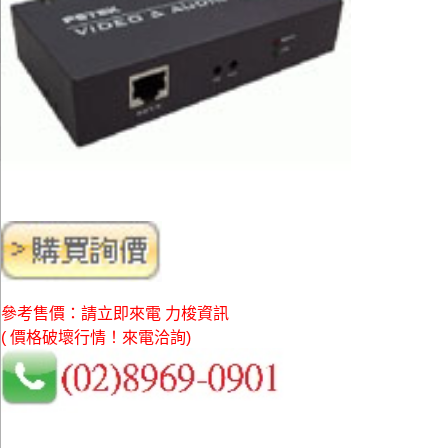
參考售價：請立即來電 力梭資訊
( 價格破壞行情！來電洽詢)