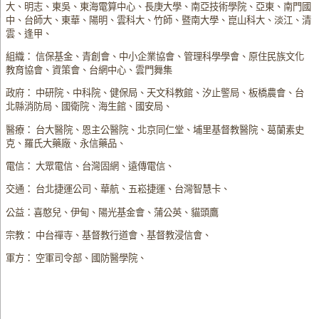
大、明志、東吳、東海電算中心、長庚大學、南亞技術學院、亞東、南門國
中、台師大、東華、陽明、雲科大、竹師、暨南大學、崑山科大、淡江、清
雲、逢甲、
組織： 信保基金、青創會、中小企業協會、管理科學學會、原住民族文化
教育協會、資策會、台網中心、雲門舞集
政府： 中研院、中科院、健保局、天文科教館、汐止警局、板橋農會、台
北縣消防局、國衛院、海生館、國安局、
醫療： 台大醫院、恩主公醫院、北京同仁堂、埔里基督教醫院、葛蘭素史
克、羅氏大藥廠、永信藥品、
電信： 大眾電信、台灣固網、遠傳電信、
交通： 台北捷運公司、華航、五崧捷運、台灣智慧卡、
公益：喜憨兒、伊甸、陽光基金會、蒲公英、貓頭鷹
宗教： 中台禪寺、基督教行道會、基督教浸信會、
軍方： 空軍司令部、國防醫學院、