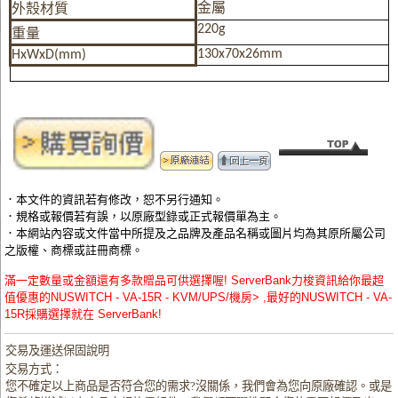
金屬
外殼材質
220g
重量
130x70x26mm
HxWxD(mm)
．本文件的資訊若有修改，恕不另行通知。
．規格或報價若有誤，以原廠型錄或正式報價單為主。
．本網站內容或文件當中所提及之品牌及產品名稱或圖片均為其原所屬公司
之版權、商標或註冊商標。
滿一定數量或金額還有多款贈品可供選擇喔! ServerBank力梭資訊給你最超
值優惠的NUSWITCH - VA-15R - KVM/UPS/機房> ,最好的NUSWITCH - VA-
15R採購選擇就在 ServerBank!
交易及運送保固說明
交易方式：
您不確定以上商品是否符合您的需求?沒關係，我們會為您向原廠確認。或是