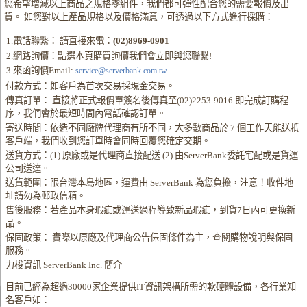
您希望增減以上商品之規格零組件，我們都可彈性配合您的需要報價及出
貨。 如您對以上產品規格以及價格滿意，可透過以下方式進行採購：
1.電話聯繫： 請直接來電：
(02)8969-0901
2.網路詢價：點選本頁購買詢價我們會立即與您聯繫!
3.來函詢價Email:
service@serverbank.com.tw
付款方式：如客戶為首次交易採現金交易。
傳真訂單： 直接將正式報價單簽名後傳真至(02)2253-9016 即完成訂購程
序，我們會於最短時間內電話確認訂單。
寄送時間：依造不同廠牌代理商有所不同，大多數商品於 7 個工作天能送抵
客戶端，我們收到您訂單時會同時回覆您確定交期。
送貨方式：(1) 原廠或是代理商直接配送 (2) 由ServerBank委託宅配或是貨運
公司送達。
送貨範圍：限台灣本島地區，運費由 ServerBank 為您負擔，注意！收件地
址請勿為郵政信箱。
售後服務：若產品本身瑕疵或運送過程導致新品瑕疵，到貨7日內可更換新
品。
保固政策： 實際以原廠及代理商公告保固條件為主，查閱購物說明與保固
服務。
力梭資訊 ServerBank Inc. 簡介
目前已經為超過30000家企業提供IT資訊架構所需的軟硬體設備，各行業知
名客戶如：