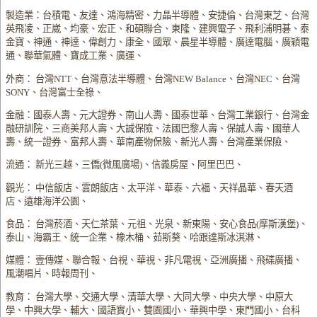
製造業：台積電、友達、鴻海精密、力晶半導體、安捷倫、台灣東芝、台灣
英飛凌、正崴、均豪、宏正、和碩聯合、東隆、建興電子、飛利浦明碁、泰
金寶、神通、神達、偉創力、康全、國眾、晨星半導體、廣達電腦、廣穎電
通、聯華氣體、寶成工業、廣運、
外商： 台灣NTT、台灣意法半導體、台灣NEW Balance、台灣NEC、台灣
SONY、台灣富士全祿、
金融：國泰人壽、元大證券、南山人壽、國泰世華、台灣工業銀行、台灣金
融研訓院、三商美邦人壽、大誠保險、法國巴黎人壽、保誠人壽、國華人
壽、統一證券、富邦人壽、華南產物保險、新光人壽、台灣產業保險、
流通： 新光三越、三僑(微風廣場)、信義房屋、阿里巴巴、
觀光： 中信飯店、雲朗飯店、太平洋、華泰、六福、天祥晶華、春天酒
店、遠雄海洋公園、
食品： 台灣菸酒、天仁茶葉、元祖、光泉、新東陽、安心食品(摩斯漢堡)、
泰山、海霸王、統一企業、橡木桶、茹斯葵、哈跟達斯冰淇淋、
媒體： 壹傳媒、聯合報、台視、華視、非凡電視、亞洲廣播、飛碟廣播、
風潮唱片、時報周刊、
教育： 台灣大學、交通大學、清華大學、大同大學、中央大學、中原大
學、中興大學、輔大、國語實小、雙園國小、華興中學、東門國小、台科