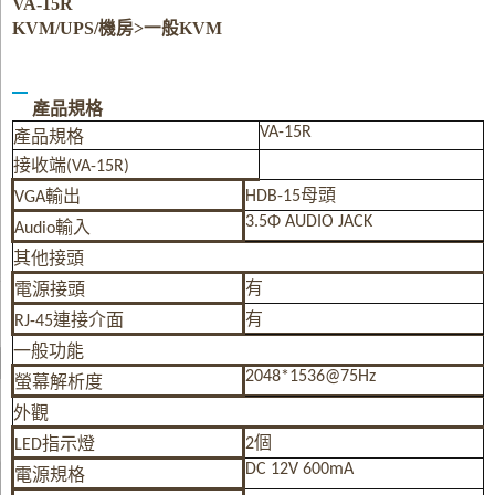
VA-15R
KVM/UPS/機房>一般KVM
產品規格
VA-15R
產品規格
接收端
(VA-15R)
HDB-15
母頭
VGA
輸出
3.5
Φ AUDIO JACK
Audio
輸入
其他接頭
有
電源接頭
有
RJ-45
連接介面
一般功能
2048*1536@75Hz
螢幕解析度
外觀
2
個
LED
指示燈
DC 12V 600mA
電源規格