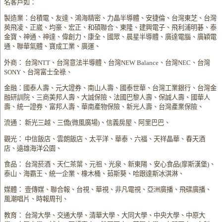
名客戶如：
製造業：台積電、友達、鴻海精密、力晶半導體、安捷倫、台灣東芝、台灣
英飛凌、正崴、均豪、宏正、和碩聯合、東隆、建興電子、飛利浦明碁、泰
金寶、神通、神達、偉創力、康全、國眾、晨星半導體、廣達電腦、廣穎電
通、聯華氣體、寶成工業、廣運、
外商： 台灣NTT、台灣意法半導體、台灣NEW Balance、台灣NEC、台灣
SONY、台灣富士全祿、
金融：國泰人壽、元大證券、南山人壽、國泰世華、台灣工業銀行、台灣金
融研訓院、三商美邦人壽、大誠保險、法國巴黎人壽、保誠人壽、國華人
壽、統一證券、富邦人壽、華南產物保險、新光人壽、台灣產業保險、
流通： 新光三越、三僑(微風廣場)、信義房屋、阿里巴巴、
觀光： 中信飯店、雲朗飯店、太平洋、華泰、六福、天祥晶華、春天酒
店、遠雄海洋公園、
食品： 台灣菸酒、天仁茶葉、元祖、光泉、新東陽、安心食品(摩斯漢堡)、
泰山、海霸王、統一企業、橡木桶、茹斯葵、哈跟達斯冰淇淋、
媒體： 壹傳媒、聯合報、台視、華視、非凡電視、亞洲廣播、飛碟廣播、
風潮唱片、時報周刊、
教育： 台灣大學、交通大學、清華大學、大同大學、中央大學、中原大