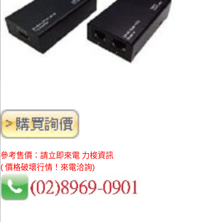
參考售價：請立即來電 力梭資訊
( 價格破壞行情！來電洽詢)