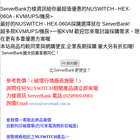
ServerBank力梭資訊給你最超值優惠的NUSWITCH - HEX-
060A - KVM/UPS/機房>
最好的NUSWITCH - HEX-060A採購選擇就在 ServerBank!
超多款KVM/UPS/機房>一般KVM 歡迎您來電討論採購需求，現
在更有多重優惠方案喔
本站商品均較同業與網購便宜,企業長期採購 量大另有折扣喔!
ServerBank擴大招募業務同仁！
比ServerBank更便宜？
參考售價：( 破壞行情廠商施壓！)
詢問任何NUSWITCH相關產品請立即來電
力梭資訊 ServerBank 電話:(02)8969-0901
詢價Email
service@serverbank.com.tw
會員價>>
索取此商品報價
自動列印報價單(仍可來電詢問折扣幅度)
瀏覽規格相近之
NUSWITCH
產品>>