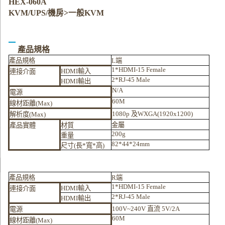
HEX-060A
KVM/UPS/機房>一般KVM
產品規格
產品規格
L
端
1*HDMI-15 Female
HDMI
輸入
連接介面
2*RJ-45 Male
HDMI
輸出
N/A
電源
60M
線材距離
(Max)
1080p
及
WXGA(1920x1200)
解析度
(Max)
金屬
產品實體
材質
200g
重量
82*44*24mm
尺寸
(
長
*
寬
*
高
)
產品規格
R
端
1*HDMI-15 Female
HDMI
輸入
連接介面
2*RJ-45 Male
HDMI
輸出
100V~240V
直流
5V/2A
電源
60M
線材距離
(Max)