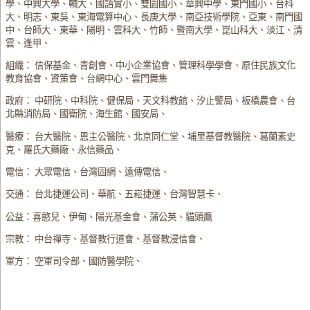
學、中興大學、輔大、國語實小、雙園國小、華興中學、東門國小、台科
大、明志、東吳、東海電算中心、長庚大學、南亞技術學院、亞東、南門國
中、台師大、東華、陽明、雲科大、竹師、暨南大學、崑山科大、淡江、清
雲、逢甲、
組織： 信保基金、青創會、中小企業協會、管理科學學會、原住民族文化
教育協會、資策會、台網中心、雲門舞集
政府： 中研院、中科院、健保局、天文科教館、汐止警局、板橋農會、台
北縣消防局、國衛院、海生館、國安局、
醫療： 台大醫院、恩主公醫院、北京同仁堂、埔里基督教醫院、葛蘭素史
克、羅氏大藥廠、永信藥品、
電信： 大眾電信、台灣固網、遠傳電信、
交通： 台北捷運公司、華航、五崧捷運、台灣智慧卡、
公益：喜憨兒、伊甸、陽光基金會、蒲公英、貓頭鷹
宗教： 中台禪寺、基督教行道會、基督教浸信會、
軍方： 空軍司令部、國防醫學院、