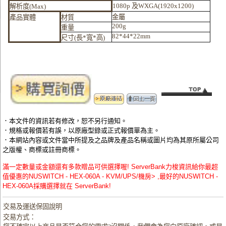
1080p
及
WXGA(1920x1200)
解析度
(Max)
金屬
產品實體
材質
200g
重量
82*44*22mm
尺寸
(
長
*
寬
*
高
)
．本文件的資訊若有修改，恕不另行通知。
．規格或報價若有誤，以原廠型錄或正式報價單為主。
．本網站內容或文件當中所提及之品牌及產品名稱或圖片均為其原所屬公司
之版權、商標或註冊商標。
滿一定數量或金額還有多款贈品可供選擇喔! ServerBank力梭資訊給你最超
值優惠的NUSWITCH - HEX-060A - KVM/UPS/機房> ,最好的NUSWITCH -
HEX-060A採購選擇就在 ServerBank!
交易及運送保固說明
交易方式：