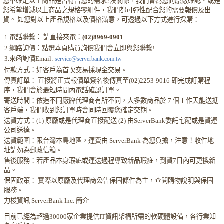
您不確定以上商品是否符合您的需求?沒關係，我們會為您向原廠確認。或是
您希望增減以上商品之規格零組件，我們都可彈性配合您的需要報價及出
貨。 如您對以上產品規格以及價格滿意，可透過以下方式進行採購：
1.電話聯繫： 請直接來電：
(02)8969-0901
2.網路詢價：點選本頁購買詢價我們會立即與您聯繫!
3.來函詢價Email:
service@serverbank.com.tw
付款方式：如客戶為首次交易採現金交易。
傳真訂單： 直接將正式報價單簽名後傳真至(02)2253-9016 即完成訂購程
序，我們會於最短時間內電話確認訂單。
寄送時間：依造不同廠牌代理商有所不同，大多數商品於 7 個工作天能送抵
客戶端，我們收到您訂單時會同時回覆您確定交期。
送貨方式：(1) 原廠或是代理商直接配送 (2) 由ServerBank委託宅配或是貨運
公司送達。
送貨範圍：限台灣本島地區，運費由 ServerBank 為您負擔，注意！收件地
址請勿為郵政信箱。
售後服務：若產品本身瑕疵或運送過程導致新品瑕疵，到貨7日內可更換新
品。
保固政策： 實際以原廠及代理商公告保固條件為主，查閱購物說明與保固
服務。
力梭資訊 ServerBank Inc. 簡介
目前已經為超過30000家企業提供IT資訊架構所需的軟硬體設備，各行業知