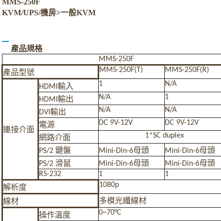
MMS-250F
KVM/UPS/機房>一般KVM
產品規格
MMS-250F
MMS-250F(T)
MMS-250F(R)
產品型號
1
N/A
HDMI
輸入
N/A
1
HDMI
輸出
N/A
N/A
DVI
輸出
DC 9V-12V
DC 9V-12V
電源
連接介面
1*SC duplex
網路介面
PS/2
鍵盤
Mini-Din-6
母頭
Mini-Din-6
母頭
PS/2
滑鼠
Mini-Din-6
母頭
Mini-Din-6
母頭
RS-232
1
1
1080p
解析度
多模光纖線材
線材
0~70°C
操作溫度