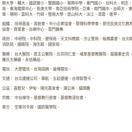
興大學、輔大、國語實小、雙園國小、華興中學、東門國小、台科大、明志
吳、東海電算中心、長庚大學、南亞技術學院、亞東、南門國中、台師大、
華、陽明、雲科大、竹師、暨南大學、崑山科大、淡江、清雲、逢甲、
組織： 信保基金、青創會、中小企業協會、管理科學學會、原住民族文化教
協會、資策會、台網中心、雲門舞集
政府： 中研院、中科院、健保局、天文科教館、汐止警局、板橋農會、台北
消防局、國衛院、海生館、國安局、
醫療： 台大醫院、恩主公醫院、北京同仁堂、埔里基督教醫院、葛蘭素史克
羅氏大藥廠、永信藥品、
電信： 大眾電信、台灣固網、遠傳電信、
交通： 台北捷運公司、華航、五崧捷運、台灣智慧卡、
公益：喜憨兒、伊甸、陽光基金會、蒲公英、貓頭鷹
宗教： 中台禪寺、基督教行道會、基督教浸信會、
軍方： 空軍司令部、國防醫學院、