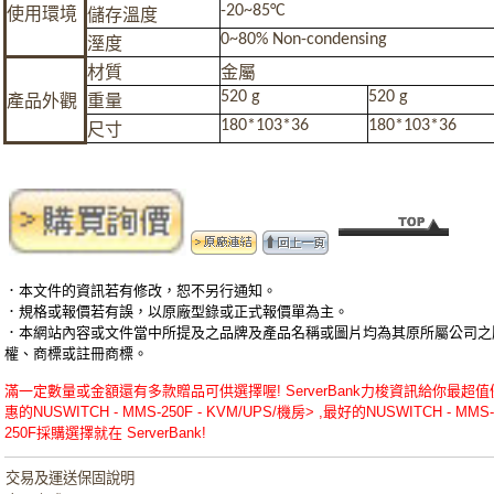
-20~85°C
使用環境
儲存溫度
0~80% Non-condensing
溼度
材質
金屬
520 g
520 g
產品外觀
重量
180*103*36
180*103*36
尺寸
．本文件的資訊若有修改，恕不另行通知。
．規格或報價若有誤，以原廠型錄或正式報價單為主。
．本網站內容或文件當中所提及之品牌及產品名稱或圖片均為其原所屬公司之
權、商標或註冊商標。
滿一定數量或金額還有多款贈品可供選擇喔! ServerBank力梭資訊給你最超值
惠的NUSWITCH - MMS-250F - KVM/UPS/機房> ,最好的NUSWITCH - MMS-
250F採購選擇就在 ServerBank!
交易及運送保固說明