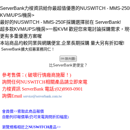
ServerBank力梭資訊給你最超值優惠的NUSWITCH - MMS-250F
KVM/UPS/機房>
最好的NUSWITCH - MMS-250F採購選擇就在 ServerBank!
超多款KVM/UPS/機房>一般KVM 歡迎您來電討論採購需求，現
更有多重優惠方案喔
本站商品均較同業與網購便宜,企業長期採購 量大另有折扣喔!
ServerBank擴大招募業務同仁！
比ServerBank更便宜？
參考售價：( 破壞行情廠商施壓！)
詢問任何NUSWITCH相關產品請立即來電
力梭資訊 ServerBank 電話:(02)8969-0901
詢價Email
service@serverbank.com.tw
會員價>>
索取此商品報價
自動列印報價單(仍可來電詢問折扣幅度)
瀏覽規格相近之
NUSWITCH
產品>>