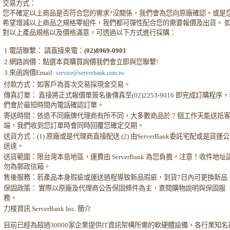
交易方式：
您不確定以上商品是否符合您的需求?沒關係，我們會為您向原廠確認。或是
希望增減以上商品之規格零組件，我們都可彈性配合您的需要報價及出貨。 
對以上產品規格以及價格滿意，可透過以下方式進行採購：
1.電話聯繫： 請直接來電：
(02)8969-0901
2.網路詢價：點選本頁購買詢價我們會立即與您聯繫!
3.來函詢價Email:
service@serverbank.com.tw
付款方式：如客戶為首次交易採現金交易。
傳真訂單： 直接將正式報價單簽名後傳真至(02)2253-9016 即完成訂購程序
們會於最短時間內電話確認訂單。
寄送時間：依造不同廠牌代理商有所不同，大多數商品於 7 個工作天能送抵
端，我們收到您訂單時會同時回覆您確定交期。
送貨方式：(1) 原廠或是代理商直接配送 (2) 由ServerBank委託宅配或是貨運
送達。
送貨範圍：限台灣本島地區，運費由 ServerBank 為您負擔，注意！收件地址
勿為郵政信箱。
售後服務：若產品本身瑕疵或運送過程導致新品瑕疵，到貨7日內可更換新品
保固政策： 實際以原廠及代理商公告保固條件為主，查閱購物說明與保固服
務。
力梭資訊 ServerBank Inc. 簡介
目前已經為超過30000家企業提供IT資訊架構所需的軟硬體設備，各行業知名