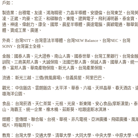
戶如：
製造業：台積電、友達、鴻海精密、力晶半導體、安捷倫、台灣東芝、台灣
凌、正崴、均豪、宏正、和碩聯合、東隆、建興電子、飛利浦明碁、泰金寶
通、神達、偉創力、康全、國眾、晨星半導體、廣達電腦、廣穎電通、聯華
體、寶成工業、廣運、
外商： 台灣NTT、台灣意法半導體、台灣NEW Balance、台灣NEC、台灣
SONY、台灣富士全祿、
金融：國泰人壽、元大證券、南山人壽、國泰世華、台灣工業銀行、台灣金
訓院、三商美邦人壽、大誠保險、法國巴黎人壽、保誠人壽、國華人壽、統
券、富邦人壽、華南產物保險、新光人壽、台灣產業保險、
流通： 新光三越、三僑(微風廣場)、信義房屋、阿里巴巴、
觀光： 中信飯店、雲朗飯店、太平洋、華泰、六福、天祥晶華、春天酒店、
雄海洋公園、
食品： 台灣菸酒、天仁茶葉、元祖、光泉、新東陽、安心食品(摩斯漢堡)、泰
山、海霸王、統一企業、橡木桶、茹斯葵、哈跟達斯冰淇淋、
媒體： 壹傳媒、聯合報、台視、華視、非凡電視、亞洲廣播、飛碟廣播、風
唱片、時報周刊、
教育： 台灣大學、交通大學、清華大學、大同大學、中央大學、中原大學、