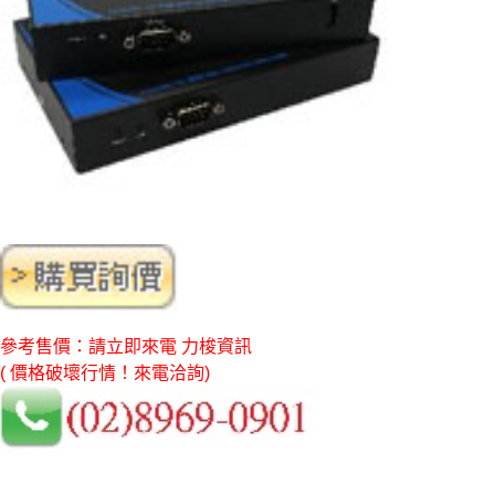
參考售價：請立即來電 力梭資訊
( 價格破壞行情！來電洽詢)