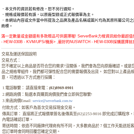
．本文件的資訊若有修改，恕不另行通知。
．規格或報價若有誤，以原廠型錄或正式報價單為主。
．本網站內容或文件當中所提及之品牌及產品名稱或圖片均為其原所屬公司之
商標。
滿一定數量或金額還有多款贈品可供選擇喔! ServerBank力梭資訊給你最超值優
- HEW-030B - KVM/UPS/機房> ,最好的NUSWITCH - HEW-030B採購選擇就在 
交易及運送保固說明
交易方式：
您不確定以上商品是否符合您的需求?沒關係，我們會為您向原廠確認。或是
品之規格零組件，我們都可彈性配合您的需要報價及出貨。 如您對以上產品
意，可透過以下方式進行採購：
1.電話聯繫： 請直接來電：
(02)8969-0901
2.網路詢價：點選本頁購買詢價我們會立即與您聯繫!
3.來函詢價Email:
service@serverbank.com.tw
付款方式：如客戶為首次交易採現金交易。
傳真訂單： 直接將正式報價單簽名後傳真至(02)2253-9016 即完成訂購程
內電話確認訂單。
寄送時間：依造不同廠牌代理商有所不同，大多數商品於 7 個工作天能送抵
您訂單時會同時回覆您確定交期。