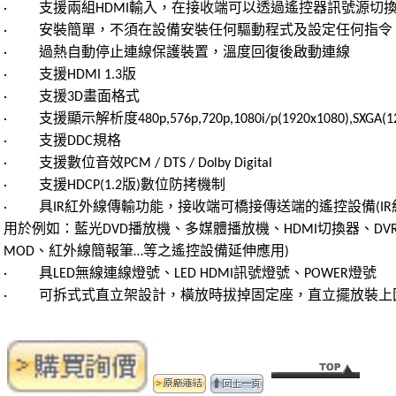
·
支援兩組
HDMI
輸入，在接收端可以透過遙控器訊號源切
·
安裝簡單，不須在設備安裝任何驅動程式及設定任何指令
·
過熱自動停止連線保護裝置，溫度回復後啟動連線
·
支援
HDMI 1.3
版
·
支援
3D
畫面格式
·
支援顯示解析度
480p,576p,720p,1080i/p(1920x1080),SXGA(1
·
支援
DDC
規格
·
支援數位音效
PCM / DTS / Dolby Digital
·
支援
HDCP(1.2
版
)
數位防拷機制
·
具
IR
紅外線傳輸功能，接收端可橋接傳送端的遙控設備
(IR
用於例如：藍光
DVD
播放機、多媒體播放機、
HDMI
切換器、
DV
MOD
、紅外線簡報筆
…
等之遙控設備延伸應用
)
·
具
LED
無線連線燈號、
LED HDMI
訊號燈號、
POWER
燈號
·
可拆式式直立架設計，橫放時拔掉固定座，直立擺放裝上