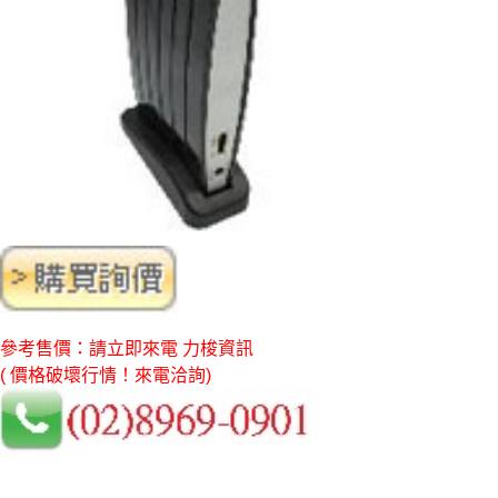
參考售價：請立即來電 力梭資訊
( 價格破壞行情！來電洽詢)