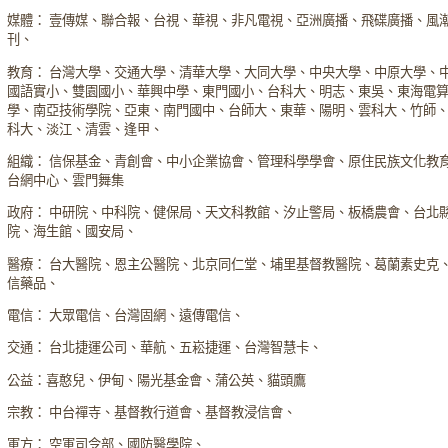
媒體： 壹傳媒、聯合報、台視、華視、非凡電視、亞洲廣播、飛碟廣播、風
刊、
教育： 台灣大學、交通大學、清華大學、大同大學、中央大學、中原大學、
國語實小、雙園國小、華興中學、東門國小、台科大、明志、東吳、東海電
學、南亞技術學院、亞東、南門國中、台師大、東華、陽明、雲科大、竹師
科大、淡江、清雲、逢甲、
組織： 信保基金、青創會、中小企業協會、管理科學學會、原住民族文化教
台網中心、雲門舞集
政府： 中研院、中科院、健保局、天文科教館、汐止警局、板橋農會、台北
院、海生館、國安局、
醫療： 台大醫院、恩主公醫院、北京同仁堂、埔里基督教醫院、葛蘭素史克
信藥品、
電信： 大眾電信、台灣固網、遠傳電信、
交通： 台北捷運公司、華航、五崧捷運、台灣智慧卡、
公益：喜憨兒、伊甸、陽光基金會、蒲公英、貓頭鷹
宗教： 中台禪寺、基督教行道會、基督教浸信會、
軍方： 空軍司令部、國防醫學院、