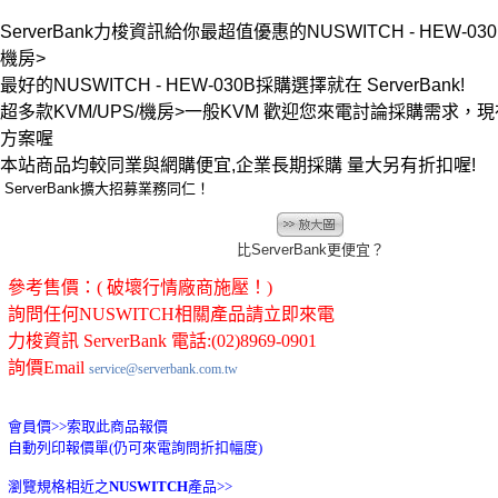
ServerBank力梭資訊給你最超值優惠的NUSWITCH - HEW-030B 
機房>
最好的NUSWITCH - HEW-030B採購選擇就在 ServerBank!
超多款KVM/UPS/機房>一般KVM 歡迎您來電討論採購需求，
方案喔
本站商品均較同業與網購便宜,企業長期採購 量大另有折扣喔!
ServerBank擴大招募業務同仁！
比ServerBank更便宜？
參考售價：( 破壞行情廠商施壓！)
詢問任何NUSWITCH相關產品請立即來電
力梭資訊 ServerBank 電話:(02)8969-0901
詢價Email
service@serverbank.com.tw
會員價>>
索取此商品報價
自動列印報價單(仍可來電詢問折扣幅度)
瀏覽規格相近之
NUSWITCH
產品>>