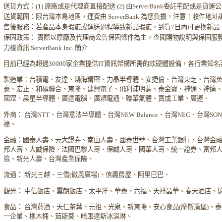
送貨方式：(1) 原廠或是代理商直接配送 (2) 由ServerBank委託宅配或是貨
送貨範圍：限台灣本島地區，運費由 ServerBank 為您負擔，注意！收件地
售後服務：若產品本身瑕疵或運送過程導致新品瑕疵，到貨7日內可更換新品
保固政策： 實際以原廠及代理商公告保固條件為主，查閱購物說明與保固服
力梭資訊 ServerBank Inc. 簡介
目前已經為超過30000家企業提供IT資訊架構所需的軟硬體設備，各行業知
製造業：台積電、友達、鴻海精密、力晶半導體、安捷倫、台灣東芝、台灣
豪、宏正、和碩聯合、東隆、建興電子、飛利浦明碁、泰金寶、神通、神達
國眾、晨星半導體、廣達電腦、廣穎電通、聯華氣體、寶成工業、廣運、
外商： 台灣NTT、台灣意法半導體、台灣NEW Balance、台灣NEC、台灣S
祿、
金融：國泰人壽、元大證券、南山人壽、國泰世華、台灣工業銀行、台灣金
邦人壽、大誠保險、法國巴黎人壽、保誠人壽、國華人壽、統一證券、富邦
險、新光人壽、台灣產業保險、
流通： 新光三越、三僑(微風廣場)、信義房屋、阿里巴巴、
觀光： 中信飯店、雲朗飯店、太平洋、華泰、六福、天祥晶華、春天酒店、
食品： 台灣菸酒、天仁茶葉、元祖、光泉、新東陽、安心食品(摩斯漢堡)、
一企業、橡木桶、茹斯葵、哈跟達斯冰淇淋、