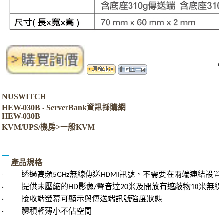
NUSWITCH
HEW-030B - ServerBank資訊採購網
HEW-030B
KVM/UPS/機房>一般KVM
產品規格
·
透過高頻
5GHz
無線傳送
HDMI
訊號，不需要在兩端連結設
·
提供未壓縮的
HD
影像
/
聲音達
20
米及開放有遮蔽物
10
米無
·
接收端螢幕可顯示與傳送端訊號強度狀態
·
體積輕薄小不佔空間