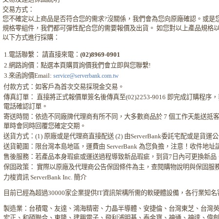
交易方式：
您不確定以上商品是否符合您的需求?沒關係，我們會為您向原廠確認。或是
規格零組件，我們都可彈性配合您的需要報價及出貨。 如您對以上產品規格
以下方式進行採購：
1.電話聯繫： 請直接來電：
(02)8969-0901
2.網路詢價：點選本頁購買詢價我們會立即與您聯繫!
3.來函詢價Email:
service@serverbank.com.tw
付款方式：如客戶為首次交易採現金交易。
傳真訂單： 直接將正式報價單簽名後傳真至(02)2253-9016 即完成訂購程
電話確認訂單。
寄送時間：依造不同廠牌代理商有所不同，大多數商品於 7 個工作天能送抵
單時會同時回覆您確定交期。
送貨方式：(1) 原廠或是代理商直接配送 (2) 由ServerBank委託宅配或是貨
送貨範圍：限台灣本島地區，運費由 ServerBank 為您負擔，注意！收件地
售後服務：若產品本身瑕疵或運送過程導致新品瑕疵，到貨7日內可更換新品
保固政策： 實際以原廠及代理商公告保固條件為主，查閱購物說明與保固服
力梭資訊 ServerBank Inc. 簡介
目前已經為超過30000家企業提供IT資訊架構所需的軟硬體設備，各行業知
製造業：台積電、友達、鴻海精密、力晶半導體、安捷倫、台灣東芝、台灣
宏正、和碩聯合、東隆、建興電子、飛利浦明碁、泰金寶、神通、神達、偉