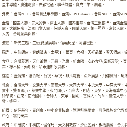
星半導體、廣達電腦、廣穎電通、聯華氣體、寶成工業、廣運、
外商： 台灣NTT、台灣意法半導體、台灣NEW Balance、台灣NEC、台灣S
金融：國泰人壽、元大證券、南山人壽、國泰世華、台灣工業銀行、台灣金
壽、大誠保險、法國巴黎人壽、保誠人壽、國華人壽、統一證券、富邦人壽
人壽、台灣產業保險、
流通： 新光三越、三僑(微風廣場)、信義房屋、阿里巴巴、
觀光： 中信飯店、雲朗飯店、太平洋、華泰、六福、天祥晶華、春天酒店、
食品： 台灣菸酒、天仁茶葉、元祖、光泉、新東陽、安心食品(摩斯漢堡)、
業、橡木桶、茹斯葵、哈跟達斯冰淇淋、
媒體： 壹傳媒、聯合報、台視、華視、非凡電視、亞洲廣播、飛碟廣播、風
教育： 台灣大學、交通大學、清華大學、大同大學、中央大學、中原大學、
實小、雙園國小、華興中學、東門國小、台科大、明志、東吳、東海電算中
術學院、亞東、南門國中、台師大、東華、陽明、雲科大、竹師、暨南大學
雲、逢甲、
組織： 信保基金、青創會、中小企業協會、管理科學學會、原住民族文化教
中心、雲門舞集
政府： 中研院、中科院、健保局、天文科教館、汐止警局、板橋農會、台北