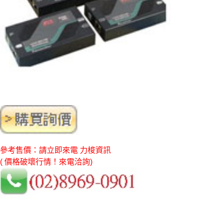
參考售價：請立即來電 力梭資訊
( 價格破壞行情！來電洽詢)