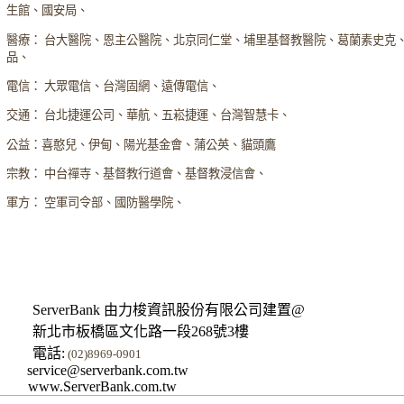
生館、國安局、
醫療： 台大醫院、恩主公醫院、北京同仁堂、埔里基督教醫院、葛蘭素史克
品、
電信： 大眾電信、台灣固網、遠傳電信、
交通： 台北捷運公司、華航、五崧捷運、台灣智慧卡、
公益：喜憨兒、伊甸、陽光基金會、蒲公英、貓頭鷹
宗教： 中台禪寺、基督教行道會、基督教浸信會、
軍方： 空軍司令部、國防醫學院、
ServerBank 由力梭資訊股份有限公司建置@
新北市板橋區文化路一段268號3樓
電話:
(02)8969-0901
service@serverbank.com.tw
www.ServerBank.com.tw