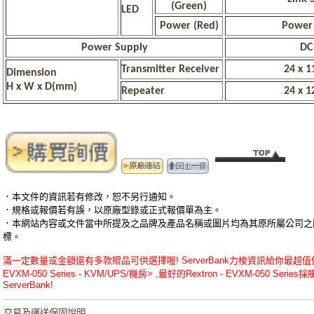
(Green)
LED
Power (Red)
Power 
Power Supply
DC
Transmitter Receiver
24 x 1
Dimension
H x W x D(mm)
Repeater
24 x 1
．本文件的資訊若有修改，恕不另行通知。
．規格或報價若有誤，以原廠型錄或正式報價單為主。
．本網站內容或文件當中所提及之品牌及產品名稱或圖片均為其原所屬公司之
標。
滿一定數量或金額還有多款贈品可供選擇喔! ServerBank力梭資訊給你最超值優惠的
EVXM-050 Series - KVM/UPS/機房> ,最好的Rextron - EVXM-050 Seri
ServerBank!
交易及運送保固說明