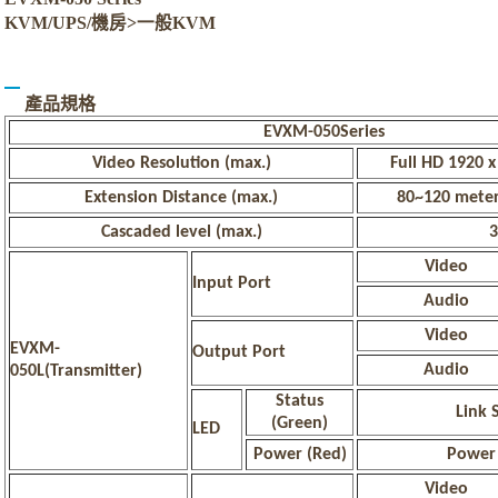
KVM/UPS/機房>一般KVM
產品規格
EVXM-050Series
Video Resolution (max.)
Full HD 1920 
Extension Distance (max.)
80~120 meters
Cascaded level (max.)
3
Video
Input Port
Audio
Video
EVXM-
Output Port
Audio
050L(Transmitter)
Status
Link 
(Green)
LED
Power (Red)
Power 
Video