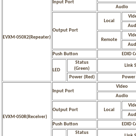
Input Port
Audio
Vid
Local
Aud
Output Port
Vid
EVXM-050X2(Repeater)
Remote
Aud
Push Button
EDID C
Status
Link 
(Green)
LED
Power (Red)
Power 
Video
Input Port
Audio
Vid
Output Port
Local
Aud
EVXM-050R(Receiver)
Push Button
EDID C
Status
Link 