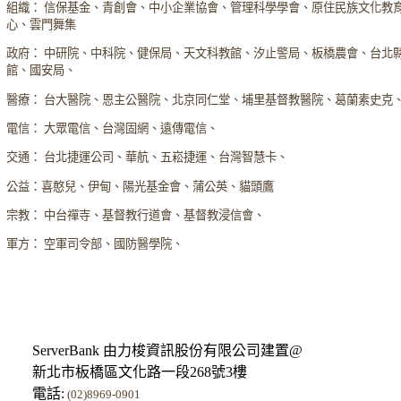
組織： 信保基金、青創會、中小企業協會、管理科學學會、原住民族文化教
心、雲門舞集
政府： 中研院、中科院、健保局、天文科教館、汐止警局、板橋農會、台北
館、國安局、
醫療： 台大醫院、恩主公醫院、北京同仁堂、埔里基督教醫院、葛蘭素史克
電信： 大眾電信、台灣固網、遠傳電信、
交通： 台北捷運公司、華航、五崧捷運、台灣智慧卡、
公益：喜憨兒、伊甸、陽光基金會、蒲公英、貓頭鷹
宗教： 中台禪寺、基督教行道會、基督教浸信會、
軍方： 空軍司令部、國防醫學院、
ServerBank 由力梭資訊股份有限公司建置@
新北市板橋區文化路一段268號3樓
電話:
(02)8969-0901