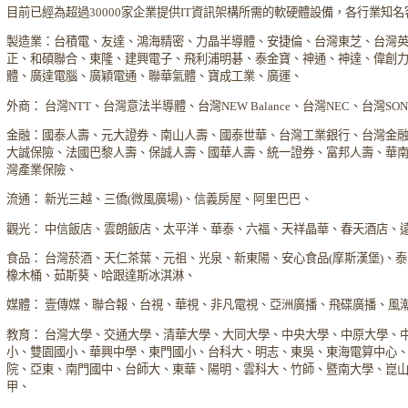
目前已經為超過30000家企業提供IT資訊架構所需的軟硬體設備，各行業知
製造業：台積電、友達、鴻海精密、力晶半導體、安捷倫、台灣東芝、台灣
正、和碩聯合、東隆、建興電子、飛利浦明碁、泰金寶、神通、神達、偉創
體、廣達電腦、廣穎電通、聯華氣體、寶成工業、廣運、
外商： 台灣NTT、台灣意法半導體、台灣NEW Balance、台灣NEC、台灣S
金融：國泰人壽、元大證券、南山人壽、國泰世華、台灣工業銀行、台灣金
大誠保險、法國巴黎人壽、保誠人壽、國華人壽、統一證券、富邦人壽、華
灣產業保險、
流通： 新光三越、三僑(微風廣場)、信義房屋、阿里巴巴、
觀光： 中信飯店、雲朗飯店、太平洋、華泰、六福、天祥晶華、春天酒店、
食品： 台灣菸酒、天仁茶葉、元祖、光泉、新東陽、安心食品(摩斯漢堡)、
橡木桶、茹斯葵、哈跟達斯冰淇淋、
媒體： 壹傳媒、聯合報、台視、華視、非凡電視、亞洲廣播、飛碟廣播、風
教育： 台灣大學、交通大學、清華大學、大同大學、中央大學、中原大學、
小、雙園國小、華興中學、東門國小、台科大、明志、東吳、東海電算中心
院、亞東、南門國中、台師大、東華、陽明、雲科大、竹師、暨南大學、崑
甲、