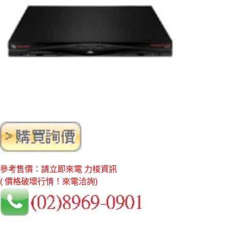
參考售價：請立即來電 力梭資訊
( 價格破壞行情！來電洽詢)