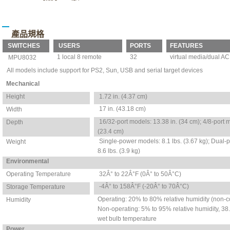
產品規格
SWITCHES
USERS
PORTS
FEATURES
1 local 8 remote
32
virtual media/dual AC
MPU8032
All models include support for PS2, Sun, USB and serial target devices
Mechanical
Height
1.72 in. (4.37 cm)
17 in. (43.18 cm)
Width
16/32-port models: 13.38 in. (34 cm); 4/8-port m
Depth
(23.4 cm)
Single-power models: 8.1 lbs. (3.67 kg); Dual
Weight
8.6 lbs. (3.9 kg)
Environmental
Operating Temperature
32Â° to 22Â°F (0Â° to 50Â°C)
-4Â° to 158Â°F (-20Â° to 70Â°C)
Storage Temperature
Operating: 20% to 80% relative humidity (non-
Humidity
Non-operating: 5% to 95% relative humidity, 
wet bulb temperature
Power