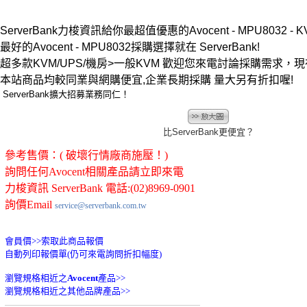
ServerBank力梭資訊給你最超值優惠的Avocent - MPU8032 - K
最好的Avocent - MPU8032採購選擇就在 ServerBank!
超多款KVM/UPS/機房>一般KVM 歡迎您來電討論採購需求
本站商品均較同業與網購便宜,企業長期採購 量大另有折扣喔!
ServerBank擴大招募業務同仁！
比ServerBank更便宜？
參考售價：( 破壞行情廠商施壓！)
詢問任何Avocent相關產品請立即來電
力梭資訊 ServerBank 電話:(02)8969-0901
詢價Email
service@serverbank.com.tw
會員價>>
索取此商品報價
自動列印報價單(仍可來電詢問折扣幅度)
瀏覽規格相近之
Avocent
產品>>
瀏覽規格相近之其他品牌產品>>