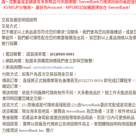
滿一定數量或金額還有多款贈品可供選擇喔! ServerBank力梭資訊給你最超值優惠的A
- KVM/UPS/機房> ,最好的Avocent - MPU8032採購選擇就在 ServerBank!
交易及運送保固說明
交易方式：
您不確定以上商品是否符合您的需求?沒關係，我們會為您向原廠確認。或是
零組件，我們都可彈性配合您的需要報價及出貨。 如您對以上產品規格以及
進行採購：
1.電話聯繫： 請直接來電：
(02)8969-0901
2.網路詢價：點選本頁購買詢價我們會立即與您聯繫!
3.來函詢價Email:
service@serverbank.com.tw
付款方式：如客戶為首次交易採現金交易。
傳真訂單： 直接將正式報價單簽名後傳真至(02)2253-9016 即完成訂購程
確認訂單。
寄送時間：依造不同廠牌代理商有所不同，大多數商品於 7 個工作天能送抵
會同時回覆您確定交期。
送貨方式：(1) 原廠或是代理商直接配送 (2) 由ServerBank委託宅配或是貨
送貨範圍：限台灣本島地區，運費由 ServerBank 為您負擔，注意！收件地
售後服務：若產品本身瑕疵或運送過程導致新品瑕疵，到貨7日內可更換新品
保固政策： 實際以原廠及代理商公告保固條件為主，查閱購物說明與保固服
力梭資訊 ServerBank Inc. 簡介