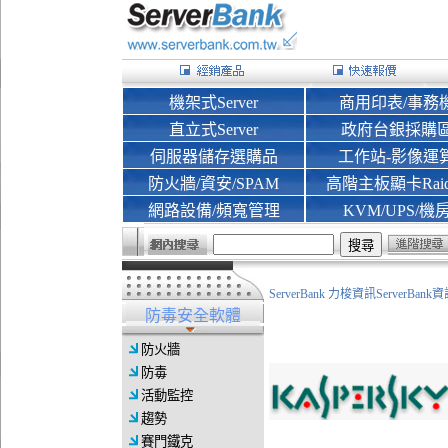
機架式Server
商用印表/事務
直立式Server
政府台銀採購
伺服器儲存選購品
工作站-影像運
防火牆/資安/SPAM
高階主板顯卡Rai
網路設備/頻寬管理
KVM/UPS/機
ServerBank 力梭資訊ServerBa
防毒安全軟體
防火牆
防毒
活動監控
趨勢
賽門鐵克