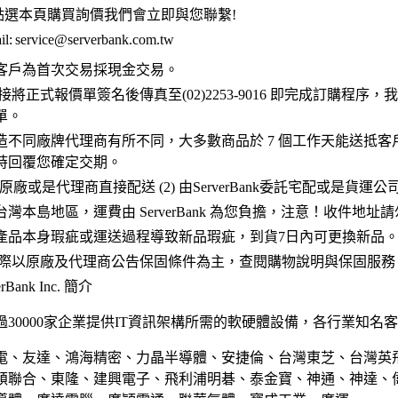
點選本頁購買詢價我們會立即與您聯繫!
l:
service@serverbank.com.tw
客戶為首次交易採現金交易。
接將正式報價單簽名後傳真至(02)2253-9016 即完成訂購程序
單。
造不同廠牌代理商有所不同，大多數商品於 7 個工作天能送抵客
時回覆您確定交期。
 原廠或是代理商直接配送 (2) 由ServerBank委託宅配或是貨運
灣本島地區，運費由 ServerBank 為您負擔，注意！收件地址
產品本身瑕疵或運送過程導致新品瑕疵，到貨7日內可更換新品
實際以原廠及代理商公告保固條件為主，查閱購物說明與保固服務
Bank Inc. 簡介
30000家企業提供IT資訊架構所需的軟硬體設備，各行業知名
電、友達、鴻海精密、力晶半導體、安捷倫、台灣東芝、台灣英
碩聯合、東隆、建興電子、飛利浦明碁、泰金寶、神通、神達、