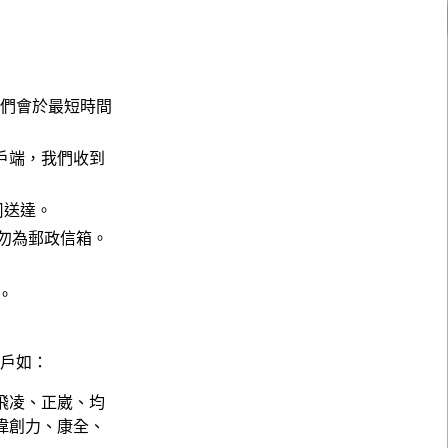
，我們會於最短時間
戶端，我們收到
公司送達。
請勿為郵政信箱。
。
。
客戶如：
飛凌、正崴、均
偉創力、康全、