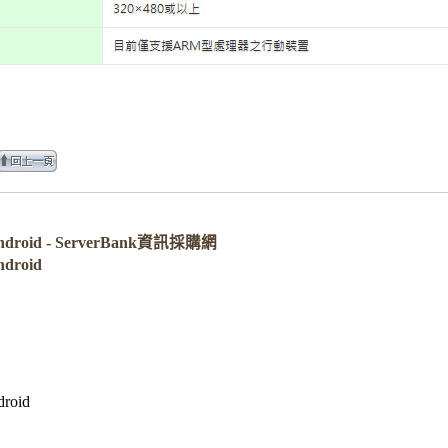
ndroid - ServerBank資訊採購網
droid
roid