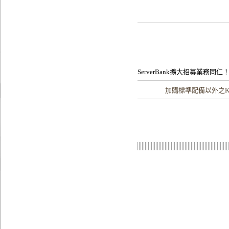
ServerBank擴大招募業務同仁
加購
標準配備以外之Ka