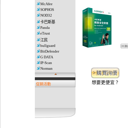
McAfee
SOPHOS
NOD32
卡巴斯基
Panda
eTrust
江民
bullguard
BitDefender
G DATA
IP-Scan
Norman
想要更便宜？
促銷活動