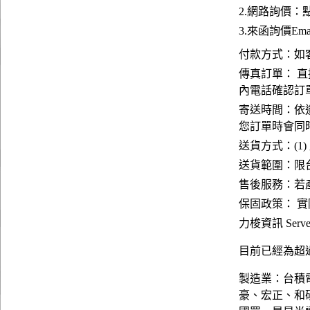
2.網路詢價：
3.來函詢價Emai
付款方式：如
傳真訂單： 直
內電話確認訂
寄送時間：依
您訂單時會同
送貨方式：(1)
送貨範圍：限台
售後服務：若
保固政策： 
力梭資訊 Server
目前已經為超過
製造業：台積
豪、宏正、和