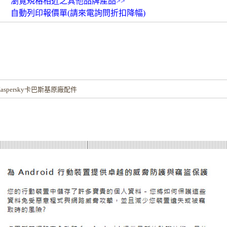
瀏覽規格相近之其他品牌產品>>
自動列印報價單(請來電詢問折扣降幅)
！
spersky卡巴斯基原廠配件