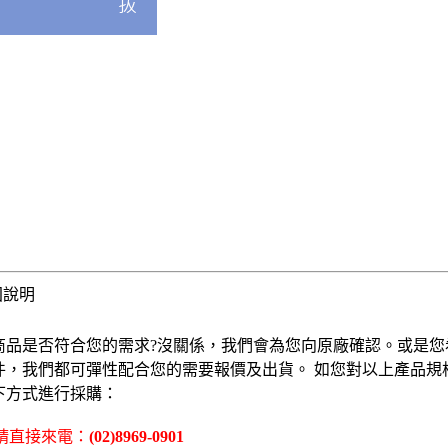
固說明
商品是否符合您的需求?沒關係，我們會為您向原廠確認。或是您
件，我們都可彈性配合您的需要報價及出貨。 如您對以上產品規
下方式進行採購：
 請直接來電：
(02)8969-0901