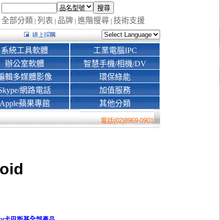
全部分類
列表
品牌
進階搜尋
技術支援
|
|
|
|
系統工具軟體
工業電腦IPC
辦公室軟體
智慧手機/相機/DV
編輯多媒體影像
環保綠能
Skype/網路電話
加值服務
Apple蘋果專館
其他分類
電話(02)8969-0901
oid
sky卡巴斯基
全部產品