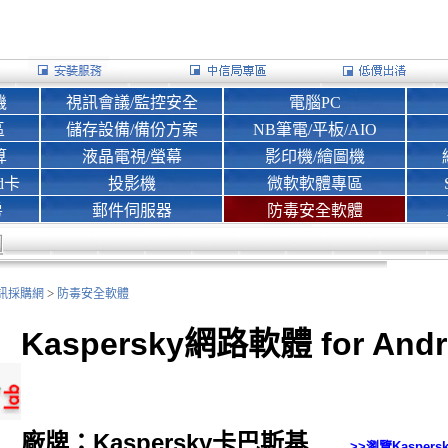
機
視訊會議/監控安全
電腦PC
區
儲存設備/備份方案
NB筆電/平板/AIO
算
液晶電視/螢幕
影印機/繪圖機
d卡
投影機
微軟軟體專區
房
郵件伺服器
防毒安全軟體
>
nk資訊採購網
防毒安全軟體
Kaspersky網路軟體 for Andr
廠牌：Kaspersky卡巴斯基
>>瀏覽
Kasper