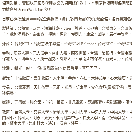
保固政策： 實際以原廠及代理商公告保固條件為主，查閱購物說明與保固服
力梭資訊 ServerBank Inc. 簡介
目前已經為超過30000家企業提供IT資訊架構所需的軟硬體設備，各行業知
製造業：台積電、友達、鴻海精密、力晶半導體、安捷倫、台灣東芝、台灣
子、飛利浦明碁、泰金寶、神通、神達、偉創力、康全、國眾、晨星半導體
外商： 台灣NTT、台灣意法半導體、台灣NEW Balance、台灣NEC、台灣S
金融：國泰人壽、元大證券、南山人壽、國泰世華、台灣工業銀行、台灣金
保誠人壽、國華人壽、統一證券、富邦人壽、華南產物保險、新光人壽、台
流通： 新光三越、三僑(微風廣場)、信義房屋、阿里巴巴、
觀光： 中信飯店、雲朗飯店、太平洋、華泰、六福、天祥晶華、春天酒店、
食品： 台灣菸酒、天仁茶葉、元祖、光泉、新東陽、安心食品(摩斯漢堡)、
冰淇淋、
媒體： 壹傳媒、聯合報、台視、華視、非凡電視、亞洲廣播、飛碟廣播、風
教育： 台灣大學、交通大學、清華大學、大同大學、中央大學、中原大學、
門國小、台科大、明志、東吳、東海電算中心、長庚大學、南亞技術學院、
師、暨南大學、崑山科大、淡江、清雲、逢甲、