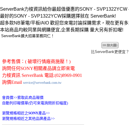
ServerBank力梭資訊給你最超值優惠的SONY - SVP1322YCW -
最好的SONY - SVP1322YCW採購選擇就在 ServerBank!
超多款NB筆電/平板/AIO 歡迎您來電討論採購需求，現在更有
本站商品均較同業與網購便宜,企業長期採購 量大另有折扣喔!
ServerBank擴大招募業務同仁！
比ServerBank更便宜
參考售價：( 破壞行情廠商施壓！)
詢問任何SONY相關產品請立即來電
力梭資訊 ServerBank 電話:(02)8969-0901
詢價Email
service@serverbank.com.tw
會員價>>
索取此商品報價
自動列印報價單(仍可來電詢問折扣幅度)
瀏覽規格相近之
SONY
產品>>
瀏覽規格相近之其他品牌產品>>