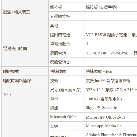
觸控板
觸控板 (支援手勢)
鍵盤 / 輸入裝置
-
光學觸控板
-
其他
隨附的電池
VGP-BPS38 鋰離子電池： 最
4
單電池數量
電池使用時間
選購電池 1
VGP-BPS38 + VGP-BPS
選購電池 2
睡眠模式
快速喚醒
快速喚醒 + Eco
睡眠時網路連線
技術
支援 Intel® 智慧連線技術
尺寸 (寬 x 高 x 深)
322 x 12.8 (最厚 17.2) x 216 
大小
重量
1.06 kg (含隨附電池)
Skype™, Socialife
通訊
Microsoft Office
Microsoft® Office
註11
Music app, Media Go
音樂
Adobe® Photoshop® Elements 