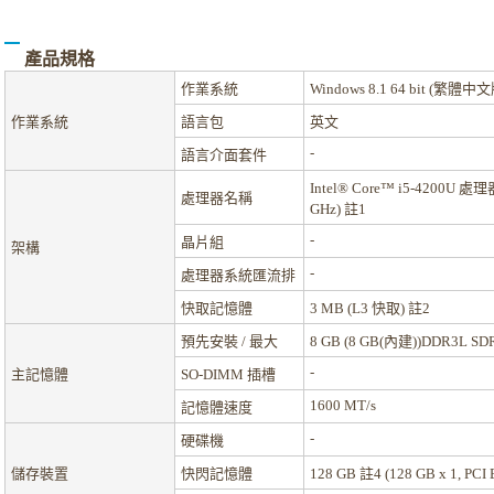
產品規格
作業系統
Windows 8.1 64 bit (繁體中
作業系統
語言包
英文
-
語言介面套件
Intel® Core™ i5-4200U 處
處理器名稱
GHz)
註1
-
晶片組
架構
-
處理器系統匯流排
快取記憶體
3 MB (L3 快取)
註2
預先安裝 / 最大
8 GB (8 GB(內建))DDR3L S
-
主記憶體
SO-DIMM 插槽
1600 MT/s
記憶體速度
-
硬碟機
儲存裝置
快閃記憶體
128 GB
註4
(128 GB x 1, PCI 