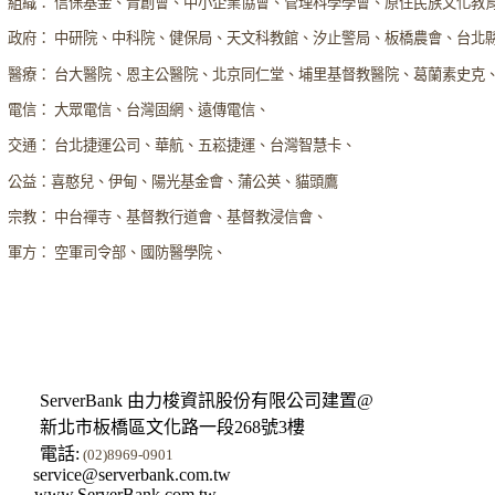
組織： 信保基金、青創會、中小企業協會、管理科學學會、原住民族文化教
政府： 中研院、中科院、健保局、天文科教館、汐止警局、板橋農會、台北
醫療： 台大醫院、恩主公醫院、北京同仁堂、埔里基督教醫院、葛蘭素史克
電信： 大眾電信、台灣固網、遠傳電信、
交通： 台北捷運公司、華航、五崧捷運、台灣智慧卡、
公益：喜憨兒、伊甸、陽光基金會、蒲公英、貓頭鷹
宗教： 中台禪寺、基督教行道會、基督教浸信會、
軍方： 空軍司令部、國防醫學院、
ServerBank 由力梭資訊股份有限公司建置@
新北市板橋區文化路一段268號3樓
電話:
(02)8969-0901
service@serverbank.com.tw
www.ServerBank.com.tw