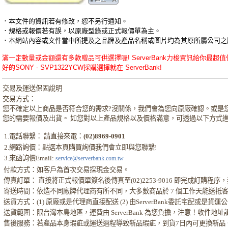
．本文件的資訊若有修改，恕不另行通知。
．規格或報價若有誤，以原廠型錄或正式報價單為主。
．本網站內容或文件當中所提及之品牌及產品名稱或圖片均為其原所屬公司之
滿一定數量或金額還有多款贈品可供選擇喔! ServerBank力梭資訊給你最超值優惠的SO
好的SONY - SVP1322YCW採購選擇就在 ServerBank!
交易及運送保固說明
交易方式：
您不確定以上商品是否符合您的需求?沒關係，我們會為您向原廠確認。或是
您的需要報價及出貨。 如您對以上產品規格以及價格滿意，可透過以下方式
1.電話聯繫： 請直接來電：
(02)8969-0901
2.網路詢價：點選本頁購買詢價我們會立即與您聯繫!
3.來函詢價Email:
service@serverbank.com.tw
付款方式：如客戶為首次交易採現金交易。
傳真訂單： 直接將正式報價單簽名後傳真至(02)2253-9016 即完成訂購
寄送時間：依造不同廠牌代理商有所不同，大多數商品於 7 個工作天能送抵
送貨方式：(1) 原廠或是代理商直接配送 (2) 由ServerBank委託宅配或是貨
送貨範圍：限台灣本島地區，運費由 ServerBank 為您負擔，注意！收件地
售後服務：若產品本身瑕疵或運送過程導致新品瑕疵，到貨7日內可更換新品