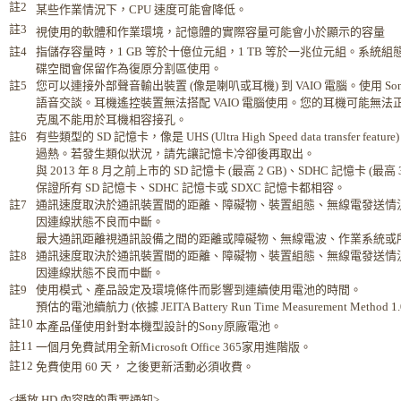
註2
某些作業情況下，CPU 速度可能會降低。
註3
視使用的軟體和作業環境，記憶體的實際容量可能會小於顯示的容量
註4
指儲存容量時，1 GB 等於十億位元組，1 TB 等於一兆位元組。系
碟空間會保留作為復原分割區使用。
註5
您可以連接外部聲音輸出裝置 (像是喇叭或耳機) 到 VAIO 電腦。使用 S
語音交談。耳機遙控裝置無法搭配 VAIO 電腦使用。您的耳機可能無法正確搭配 
克風不能用於耳機相容接孔。
註6
有些類型的 SD 記憶卡，像是 UHS (Ultra High Speed data trans
過熱。若發生類似狀況，請先讓記憶卡冷卻後再取出。
與 2013 年 8 月之前上市的 SD 記憶卡 (最高 2 GB)、SDHC 記憶卡 (最高 
保證所有 SD 記憶卡、SDHC 記憶卡或 SDXC 記憶卡都相容。
註7
通訊速度取決於通訊裝置間的距離、障礙物、裝置組態、無線電發送情
因連線狀態不良而中斷。
最大通訊距離視通訊設備之間的距離或障礙物、無線電波、作業系統或
註8
通訊速度取決於通訊裝置間的距離、障礙物、裝置組態、無線電發送情
因連線狀態不良而中斷。
註9
使用模式、產品設定及環境條件而影響到連續使用電池的時間。
預估的電池續航力 (依據 JEITA Battery Run Time Measurement Method 
註10
本產品僅使用針對本機型設計的Sony原廠電池。
註11
一個月免費試用全新Microsoft Office 365家用進階版。
註12
免費使用 60 天， 之後更新活動必須收費。
<播放 HD 內容時的重要通知>