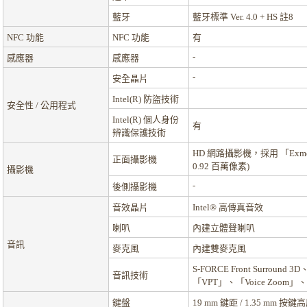
藍牙
藍牙標準 Ver. 4.0 + HS
註8
NFC 功能
NFC 功能
有
-
感應器
感應器
-
安全晶片
Intel(R) 防盜技術
安全性 / 公用程式
Intel(R) 個人身份
有
辨識保護技術
HD 網路攝影機，採用 「Exmor 
正面攝影機
0.92 百萬像素)
攝影機
-
後側攝影機
音效晶片
Intel® 高傳真音效
喇叭
內建立體聲喇叭
音訊
麥克風
內建雙麥克風
S-FORCE Front Surround
音訊技術
「VPT」、「Voice Zoom」、「S
鍵盤
19 mm 鍵距 / 1.35 mm 