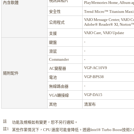
視訊與相片
內含軟體
PlayMemories Home, Album a
安全性
Trend Micro™ Titanium M
VAIO Message Center, VAIO Con
公用程式
Adobe® Reader® XI, Norton™
VAIO Care, VAIO Update
支援
-
鍵盤
-
滑鼠
Commander
-
VGP-AC10V9
AC變壓器
隨附配件
VGP-BPS38
電池
-
無線路由器
VGP-DA15
VGA轉接線
其他
清潔布
註
功能及規格如有變更，恕不另行通知。
註1
某些作業情況下，CPU 速度可能會降低。透過Intel® Turbo Boost技