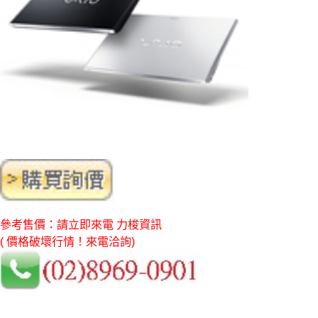
參考售價：請立即來電 力梭資訊
( 價格破壞行情！來電洽詢)