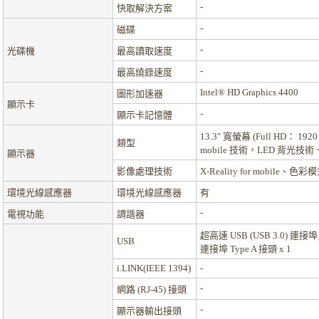
-
快取解決方案
-
磁碟
-
光碟機
最高讀取速度
-
最高燒錄速度
Intel® HD Graphics 4400
圖形加速器
顯示卡
-
顯示卡記憶體
13.3" 寬螢幕 (Full HD： 192
類型
mobile 技術，LED 背光技
顯示器
影像處理技術
X-Reality for mobil
環境光線感應器
環境光線感應器
有
-
電視功能
調諧器
超高速 USB (USB 3.0) 連接埠
USB
連接埠 Type A 接頭 x 1
i.LINK(IEEE 1394)
-
-
網路 (RJ-45) 接頭
-
顯示器輸出接頭