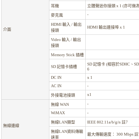
耳機
立體聲迷你接頭 x 1 (亦可做
-
麥克風
HDMI 輸入 / 輸出
HDMI 輸出連接埠 x 1
介面
接頭
Video 輸入 / 輸出
接頭
Memory Stick 插槽
SD 記憶卡 (相容於SDHC、SD
SD 記憶卡插槽
6
DC IN
x 1
AC IN
-
x1
外接電池接頭
-
無線 WAN
WiMAX
-
無線LAN類型
IEEE 802.11a/b/g/n
註7
無線連線
無線LAN資料傳輸
最大傳輸速度： 300 Mbps
註
速率