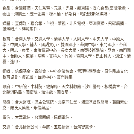
食品： 台灣菸酒、天仁茶葉、元祖、光泉、新東陽、安心食品(摩斯漢堡)、
泰山、海霸王、統一企業、橡木桶、茹斯葵、哈跟達斯冰淇淋、
媒體： 壹傳媒、聯合報、台視、華視、非凡電視、亞洲廣播、飛碟廣播、
風潮唱片、時報周刊、
教育： 台灣大學、交通大學、清華大學、大同大學、中央大學、中原大
學、中興大學、輔大、國語實小、雙園國小、華興中學、東門國小、台科
大、明志、東吳、東海電算中心、長庚大學、南亞技術學院、亞東、南門國
中、台師大、東華、陽明、雲科大、竹師、暨南大學、崑山科大、淡江、清
雲、逢甲、
組織： 信保基金、青創會、中小企業協會、管理科學學會、原住民族文化
教育協會、資策會、台網中心、雲門舞集
政府： 中研院、中科院、健保局、天文科教館、汐止警局、板橋農會、台
北縣消防局、國衛院、海生館、國安局、
醫療： 台大醫院、恩主公醫院、北京同仁堂、埔里基督教醫院、葛蘭素史
克、羅氏大藥廠、永信藥品、
電信： 大眾電信、台灣固網、遠傳電信、
交通： 台北捷運公司、華航、五崧捷運、台灣智慧卡、