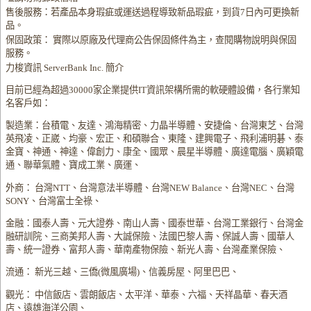
售後服務：若產品本身瑕疵或運送過程導致新品瑕疵，到貨7日內可更換新
品。
保固政策： 實際以原廠及代理商公告保固條件為主，查閱購物說明與保固
服務。
力梭資訊 ServerBank Inc. 簡介
目前已經為超過30000家企業提供IT資訊架構所需的軟硬體設備，各行業知
名客戶如：
製造業：台積電、友達、鴻海精密、力晶半導體、安捷倫、台灣東芝、台灣
英飛凌、正崴、均豪、宏正、和碩聯合、東隆、建興電子、飛利浦明碁、泰
金寶、神通、神達、偉創力、康全、國眾、晨星半導體、廣達電腦、廣穎電
通、聯華氣體、寶成工業、廣運、
外商： 台灣NTT、台灣意法半導體、台灣NEW Balance、台灣NEC、台灣
SONY、台灣富士全祿、
金融：國泰人壽、元大證券、南山人壽、國泰世華、台灣工業銀行、台灣金
融研訓院、三商美邦人壽、大誠保險、法國巴黎人壽、保誠人壽、國華人
壽、統一證券、富邦人壽、華南產物保險、新光人壽、台灣產業保險、
流通： 新光三越、三僑(微風廣場)、信義房屋、阿里巴巴、
觀光： 中信飯店、雲朗飯店、太平洋、華泰、六福、天祥晶華、春天酒
店、遠雄海洋公園、