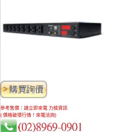
參考售價：請立即來電 力梭資訊
( 價格破壞行情！來電洽詢)