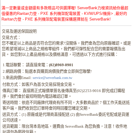
滿一定數量或金額還有多款贈品可供選擇喔! ServerBank力梭資訊給你最超
值優惠的Raritan力登 - PXE 系列機架配電裝置 - KVM/UPS/機房> ,最好的
Raritan力登 - PXE 系列機架配電裝置採購選擇就在 ServerBank!
交易及運送保固說明
交易方式：
您不確定以上商品是否符合您的需求?沒關係，我們會為您向原廠確認。或是
您希望增減以上商品之規格零組件，我們都可彈性配合您的需要報價及出
貨。 如您對以上產品規格以及價格滿意，可透過以下方式進行採購：
1.電話聯繫： 請直接來電：
(02)8969-0901
2.網路詢價：點選本頁購買詢價我們會立即與您聯繫!
3.來函詢價Email:
service@serverbank.com.tw
付款方式：如客戶為首次交易採現金交易。
傳真訂單： 直接將正式報價單簽名後傳真至(02)2253-9016 即完成訂購程
序，我們會於最短時間內電話確認訂單。
寄送時間：依造不同廠牌代理商有所不同，大多數商品於 7 個工作天能送抵
客戶端，我們收到您訂單時會同時回覆您確定交期。
送貨方式：(1) 原廠或是代理商直接配送 (2) 由ServerBank委託宅配或是貨運
公司送達。
送貨範圍：限台灣本島地區，運費由 ServerBank 為您負擔，注意！收件地
址請勿為郵政信箱。