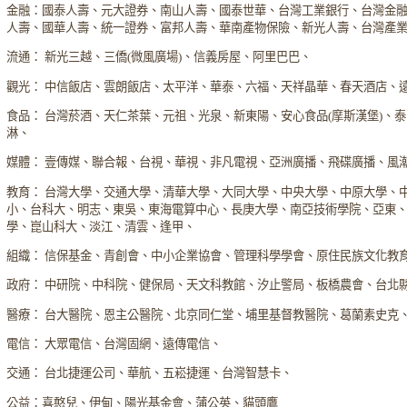
金融：國泰人壽、元大證券、南山人壽、國泰世華、台灣工業銀行、台灣金
人壽、國華人壽、統一證券、富邦人壽、華南產物保險、新光人壽、台灣產
流通： 新光三越、三僑(微風廣場)、信義房屋、阿里巴巴、
觀光： 中信飯店、雲朗飯店、太平洋、華泰、六福、天祥晶華、春天酒店、
食品： 台灣菸酒、天仁茶葉、元祖、光泉、新東陽、安心食品(摩斯漢堡)、
淋、
媒體： 壹傳媒、聯合報、台視、華視、非凡電視、亞洲廣播、飛碟廣播、風
教育： 台灣大學、交通大學、清華大學、大同大學、中央大學、中原大學、
小、台科大、明志、東吳、東海電算中心、長庚大學、南亞技術學院、亞東
學、崑山科大、淡江、清雲、逢甲、
組織： 信保基金、青創會、中小企業協會、管理科學學會、原住民族文化教
政府： 中研院、中科院、健保局、天文科教館、汐止警局、板橋農會、台北
醫療： 台大醫院、恩主公醫院、北京同仁堂、埔里基督教醫院、葛蘭素史克
電信： 大眾電信、台灣固網、遠傳電信、
交通： 台北捷運公司、華航、五崧捷運、台灣智慧卡、
公益：喜憨兒、伊甸、陽光基金會、蒲公英、貓頭鷹