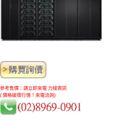
參考售價：請立即來電 力梭資訊
( 價格破壞行情！來電洽詢)