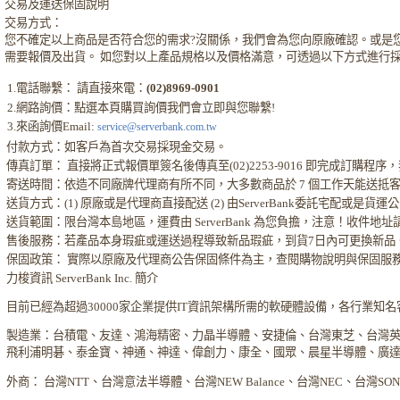
交易及運送保固說明
交易方式：
您不確定以上商品是否符合您的需求?沒關係，我們會為您向原廠確認。或是
需要報價及出貨。 如您對以上產品規格以及價格滿意，可透過以下方式進行
1.電話聯繫： 請直接來電：
(02)8969-0901
2.網路詢價：點選本頁購買詢價我們會立即與您聯繫!
3.來函詢價Email:
service@serverbank.com.tw
付款方式：如客戶為首次交易採現金交易。
傳真訂單： 直接將正式報價單簽名後傳真至(02)2253-9016 即完成訂購
寄送時間：依造不同廠牌代理商有所不同，大多數商品於 7 個工作天能送抵
送貨方式：(1) 原廠或是代理商直接配送 (2) 由ServerBank委託宅配或是貨
送貨範圍：限台灣本島地區，運費由 ServerBank 為您負擔，注意！收件地
售後服務：若產品本身瑕疵或運送過程導致新品瑕疵，到貨7日內可更換新品
保固政策： 實際以原廠及代理商公告保固條件為主，查閱購物說明與保固服
力梭資訊 ServerBank Inc. 簡介
目前已經為超過30000家企業提供IT資訊架構所需的軟硬體設備，各行業知
製造業：台積電、友達、鴻海精密、力晶半導體、安捷倫、台灣東芝、台灣
飛利浦明碁、泰金寶、神通、神達、偉創力、康全、國眾、晨星半導體、廣
外商： 台灣NTT、台灣意法半導體、台灣NEW Balance、台灣NEC、台灣S