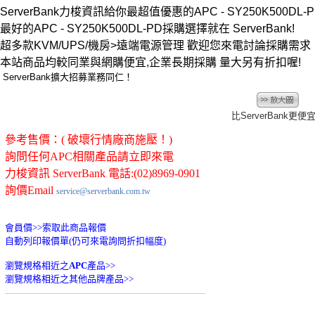
ServerBank力梭資訊給你最超值優惠的APC - SY250K500DL-PD
最好的APC - SY250K500DL-PD採購選擇就在 ServerBank!
超多款KVM/UPS/機房>遠端電源管理 歡迎您來電討論採購需
本站商品均較同業與網購便宜,企業長期採購 量大另有折扣喔!
ServerBank擴大招募業務同仁！
比ServerBank更便
參考售價：( 破壞行情廠商施壓！)
詢問任何APC相關產品請立即來電
力梭資訊 ServerBank 電話:(02)8969-0901
詢價Email
service@serverbank.com.tw
會員價>>
索取此商品報價
自動列印報價單(仍可來電詢問折扣幅度)
瀏覽規格相近之
APC
產品>>
瀏覽規格相近之其他品牌產品>>