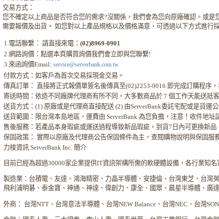
交易方式：
您不確定以上商品是否符合您的需求?沒關係，我們會為您向原廠確認。或是
需要報價及出貨。 如您對以上產品規格以及價格滿意，可透過以下方式進行
1.電話聯繫： 請直接來電：
(02)8969-0901
2.網路詢價：點選本頁購買詢價我們會立即與您聯繫!
3.來函詢價Email:
service@serverbank.com.tw
付款方式：如客戶為首次交易採現金交易。
傳真訂單： 直接將正式報價單簽名後傳真至(02)2253-9016 即完成訂購
寄送時間：依造不同廠牌代理商有所不同，大多數商品於 7 個工作天能送抵
送貨方式：(1) 原廠或是代理商直接配送 (2) 由ServerBank委託宅配或是貨
送貨範圍：限台灣本島地區，運費由 ServerBank 為您負擔，注意！收件地
售後服務：若產品本身瑕疵或運送過程導致新品瑕疵，到貨7日內可更換新品
保固政策： 實際以原廠及代理商公告保固條件為主，查閱購物說明與保固服
力梭資訊 ServerBank Inc. 簡介
目前已經為超過30000家企業提供IT資訊架構所需的軟硬體設備，各行業知
製造業：台積電、友達、鴻海精密、力晶半導體、安捷倫、台灣東芝、台灣
飛利浦明碁、泰金寶、神通、神達、偉創力、康全、國眾、晨星半導體、廣
外商： 台灣NTT、台灣意法半導體、台灣NEW Balance、台灣NEC、台灣S