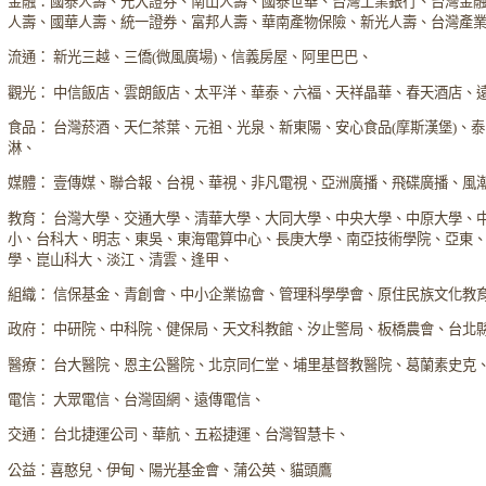
金融：國泰人壽、元大證券、南山人壽、國泰世華、台灣工業銀行、台灣金
人壽、國華人壽、統一證券、富邦人壽、華南產物保險、新光人壽、台灣產
流通： 新光三越、三僑(微風廣場)、信義房屋、阿里巴巴、
觀光： 中信飯店、雲朗飯店、太平洋、華泰、六福、天祥晶華、春天酒店、
食品： 台灣菸酒、天仁茶葉、元祖、光泉、新東陽、安心食品(摩斯漢堡)、
淋、
媒體： 壹傳媒、聯合報、台視、華視、非凡電視、亞洲廣播、飛碟廣播、風
教育： 台灣大學、交通大學、清華大學、大同大學、中央大學、中原大學、
小、台科大、明志、東吳、東海電算中心、長庚大學、南亞技術學院、亞東
學、崑山科大、淡江、清雲、逢甲、
組織： 信保基金、青創會、中小企業協會、管理科學學會、原住民族文化教
政府： 中研院、中科院、健保局、天文科教館、汐止警局、板橋農會、台北
醫療： 台大醫院、恩主公醫院、北京同仁堂、埔里基督教醫院、葛蘭素史克
電信： 大眾電信、台灣固網、遠傳電信、
交通： 台北捷運公司、華航、五崧捷運、台灣智慧卡、
公益：喜憨兒、伊甸、陽光基金會、蒲公英、貓頭鷹