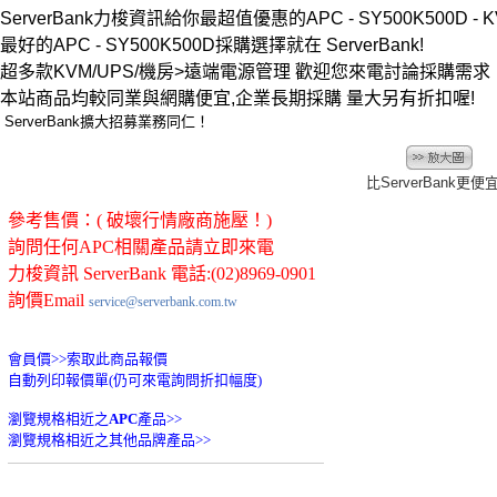
ServerBank力梭資訊給你最超值優惠的APC - SY500K500D - K
最好的APC - SY500K500D採購選擇就在 ServerBank!
超多款KVM/UPS/機房>遠端電源管理 歡迎您來電討論採購需
本站商品均較同業與網購便宜,企業長期採購 量大另有折扣喔!
ServerBank擴大招募業務同仁！
比ServerBank更便
參考售價：( 破壞行情廠商施壓！)
詢問任何APC相關產品請立即來電
力梭資訊 ServerBank 電話:(02)8969-0901
詢價Email
service@serverbank.com.tw
會員價>>
索取此商品報價
自動列印報價單(仍可來電詢問折扣幅度)
瀏覽規格相近之
APC
產品>>
瀏覽規格相近之其他品牌產品>>