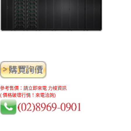
參考售價：請立即來電 力梭資訊
( 價格破壞行情！來電洽詢)