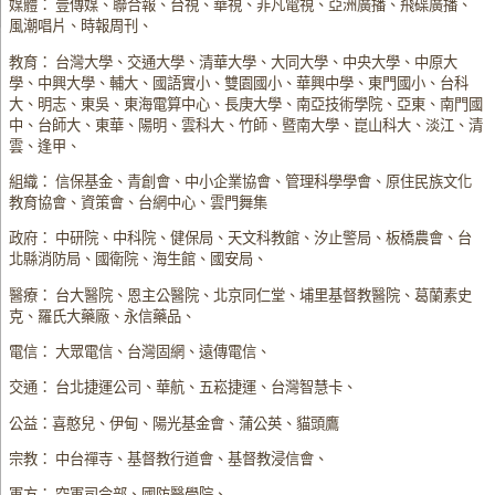
媒體： 壹傳媒、聯合報、台視、華視、非凡電視、亞洲廣播、飛碟廣播、
風潮唱片、時報周刊、
教育： 台灣大學、交通大學、清華大學、大同大學、中央大學、中原大
學、中興大學、輔大、國語實小、雙園國小、華興中學、東門國小、台科
大、明志、東吳、東海電算中心、長庚大學、南亞技術學院、亞東、南門國
中、台師大、東華、陽明、雲科大、竹師、暨南大學、崑山科大、淡江、清
雲、逢甲、
組織： 信保基金、青創會、中小企業協會、管理科學學會、原住民族文化
教育協會、資策會、台網中心、雲門舞集
政府： 中研院、中科院、健保局、天文科教館、汐止警局、板橋農會、台
北縣消防局、國衛院、海生館、國安局、
醫療： 台大醫院、恩主公醫院、北京同仁堂、埔里基督教醫院、葛蘭素史
克、羅氏大藥廠、永信藥品、
電信： 大眾電信、台灣固網、遠傳電信、
交通： 台北捷運公司、華航、五崧捷運、台灣智慧卡、
公益：喜憨兒、伊甸、陽光基金會、蒲公英、貓頭鷹
宗教： 中台禪寺、基督教行道會、基督教浸信會、
軍方： 空軍司令部、國防醫學院、