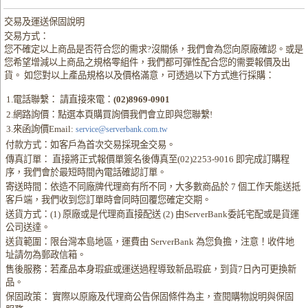
交易及運送保固說明
交易方式：
您不確定以上商品是否符合您的需求?沒關係，我們會為您向原廠確認。或是
您希望增減以上商品之規格零組件，我們都可彈性配合您的需要報價及出
貨。 如您對以上產品規格以及價格滿意，可透過以下方式進行採購：
1.電話聯繫： 請直接來電：
(02)8969-0901
2.網路詢價：點選本頁購買詢價我們會立即與您聯繫!
3.來函詢價Email:
service@serverbank.com.tw
付款方式：如客戶為首次交易採現金交易。
傳真訂單： 直接將正式報價單簽名後傳真至(02)2253-9016 即完成訂購程
序，我們會於最短時間內電話確認訂單。
寄送時間：依造不同廠牌代理商有所不同，大多數商品於 7 個工作天能送抵
客戶端，我們收到您訂單時會同時回覆您確定交期。
送貨方式：(1) 原廠或是代理商直接配送 (2) 由ServerBank委託宅配或是貨運
公司送達。
送貨範圍：限台灣本島地區，運費由 ServerBank 為您負擔，注意！收件地
址請勿為郵政信箱。
售後服務：若產品本身瑕疵或運送過程導致新品瑕疵，到貨7日內可更換新
品。
保固政策： 實際以原廠及代理商公告保固條件為主，查閱購物說明與保固