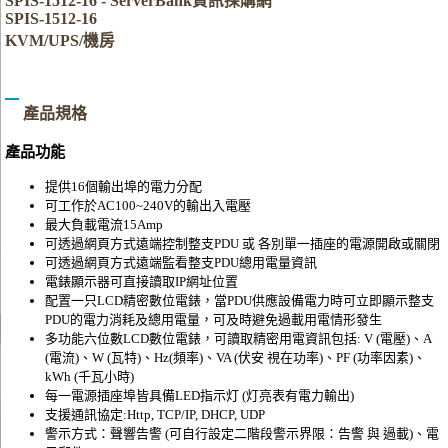
SPIS-1512-16 - ServerBank資訊採購網
SPIS-1512-16
KVM/UPS/機房
產品規格
產品功能
提供16個輸出埠的電力分配
可工作於AC100~240V的輸出入電壓
最大負載電流15Amp
可透過網頁方式遠端控制整支PDU 或 各別單一插座的電源開啟或關閉
可透過網頁方式遠端監看整支PDU總用電量資訊
電錶顯示器可直接讀取IP網址位置
配置一只LCD精密數位電錶，當PDU供應設備電力時可立即顯示整支
PDU的電力消耗及總用電量，可及時避免過載用電情形發生
多功能六位數LCD數位電錶，可讀取精密用電資訊包括: V (電壓)、A
(電流)、W (瓦特)、Hz(頻率)、VA (伏安 視在功率)、PF (功率因素)、
kWh (千瓦小時)
每一電源插座埠皆具備LED指示灯 (灯亮表有電力輸出)
支援通訊協定:Http, TCP/IP, DHCP, UDP
警示方式：聲響告警 (可自行設定二階段警示界限：告警 與 過載)、電