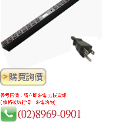
參考售價：請立即來電 力梭資訊
( 價格破壞行情！來電洽詢)