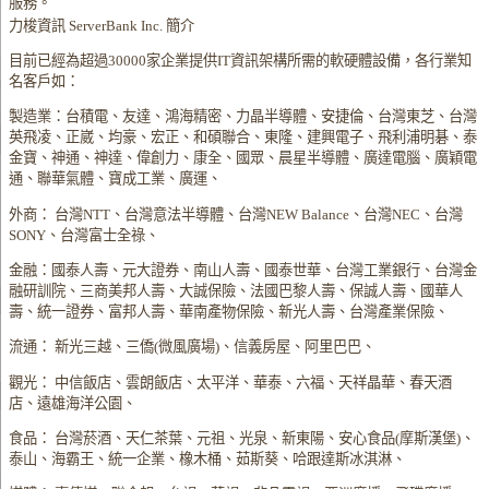
服務。
力梭資訊 ServerBank Inc. 簡介
目前已經為超過30000家企業提供IT資訊架構所需的軟硬體設備，各行業知
名客戶如：
製造業：台積電、友達、鴻海精密、力晶半導體、安捷倫、台灣東芝、台灣
英飛凌、正崴、均豪、宏正、和碩聯合、東隆、建興電子、飛利浦明碁、泰
金寶、神通、神達、偉創力、康全、國眾、晨星半導體、廣達電腦、廣穎電
通、聯華氣體、寶成工業、廣運、
外商： 台灣NTT、台灣意法半導體、台灣NEW Balance、台灣NEC、台灣
SONY、台灣富士全祿、
金融：國泰人壽、元大證券、南山人壽、國泰世華、台灣工業銀行、台灣金
融研訓院、三商美邦人壽、大誠保險、法國巴黎人壽、保誠人壽、國華人
壽、統一證券、富邦人壽、華南產物保險、新光人壽、台灣產業保險、
流通： 新光三越、三僑(微風廣場)、信義房屋、阿里巴巴、
觀光： 中信飯店、雲朗飯店、太平洋、華泰、六福、天祥晶華、春天酒
店、遠雄海洋公園、
食品： 台灣菸酒、天仁茶葉、元祖、光泉、新東陽、安心食品(摩斯漢堡)、
泰山、海霸王、統一企業、橡木桶、茹斯葵、哈跟達斯冰淇淋、