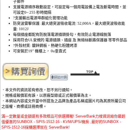
子郵件
支援電源順序啟動設定，可設定每一個用電設備上電及斷電時間，並
可設定0~ 255 秒時間隔
?支援輸出電源埠群組化管理功能
防突波雷擊保護: 最大總突波吸收電流: 52,000A，最大總突波吸收能
量: 1012J
每個插座都配有防脫落電源插頭掛勾，有效防止電源線脫落
採用符合UL安規的 電源插頭、插座 及 無熔絲斷路保護器 等零件部品
?外殼材質: 鍍鋅鋼板，熱硬化粉體烤漆
可安裝於19” 機櫃上， 0u垂直式
．本文件的資訊若有修改，恕不另行通知。
．規格或報價若有誤，以原廠型錄或正式報價單為主。
．本網站內容或文件當中所提及之品牌及產品名稱或圖片均為其原所屬公司
之版權、商標或註冊商標。
滿一定數量或金額還有多款贈品可供選擇喔! ServerBank力梭資訊給你最超
值優惠的SUNBOX - SPIS-1512-16 - KVM/UPS/機房 ,最好的SUNBOX -
SPIS-1512-16採購選擇就在 ServerBank!