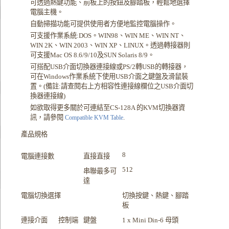
可透過熱鍵功能、前板上的按鈕及腳踏板，輕鬆地選擇
電腦主機。
自動掃描功能可提供使用者方便地監控電腦操作。
可支援作業系統:DOS。WIN98、WIN ME、WIN NT、
WIN 2K、WIN 2003、WIN XP、LINUX。透過轉接器則
可支援Mac OS 8.6/9/10及SUN Solaris 8/9。
可搭配USB介面切換器連接線或PS/2轉USB的轉接器，
可在Windows作業系統下使用USB介面之鍵盤及滑鼠裝
置。(備註:請查閱右上方相容性連接線欄位之USB介面切
換器連接線)
如欲取得更多關於可連結至CS-128A 的KVM切換器資
訊，請參閱
.
Compatible KVM Table
產品規格
8
電腦連接數
直接直接
512
串聯最多可
達
電腦切換選擇
切換按鍵、熱鍵、腳踏
板
連接介面
控制端
鍵盤
1 x Mini Din-6 母頭