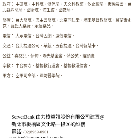
政府： 中研院、中科院、健保局、天文科教館、汐止警局、板橋農會、台
北縣消防局、國衛院、海生館、國安局、
醫療： 台大醫院、恩主公醫院、北京同仁堂、埔里基督教醫院、葛蘭素史
克、羅氏大藥廠、永信藥品、
電信： 大眾電信、台灣固網、遠傳電信、
交通： 台北捷運公司、華航、五崧捷運、台灣智慧卡、
公益：喜憨兒、伊甸、陽光基金會、蒲公英、貓頭鷹
宗教： 中台禪寺、基督教行道會、基督教浸信會、
軍方： 空軍司令部、國防醫學院、
ServerBank 由力梭資訊股份有限公司建置@
新北市板橋區文化路一段268號3樓
電話:
(02)8969-0901
service@serverbank.com.tw