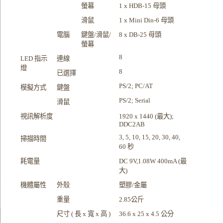
螢幕
1 x HDB-15 母頭
滑鼠
1 x Mini Din-6 母頭
電腦
鍵盤/滑鼠/
8 x DB-25 母頭
螢幕
8
LED 指示
連線
燈
8
已選擇
PS/2; PC/AT
模擬方式
鍵盤
PS/2; Serial
滑鼠
視訊解析度
1920 x 1440 (最大);
DDC2AB
3, 5, 10, 15, 20, 30, 40,
掃描時間
60 秒
耗電量
DC 9V,1.08W 400mA (最
大)
機體屬性
外殼
塑膠/金屬
重量
2.85公斤
尺寸 ( 長 x 寬 x 高 )
36.6 x 25 x 4.5 公分