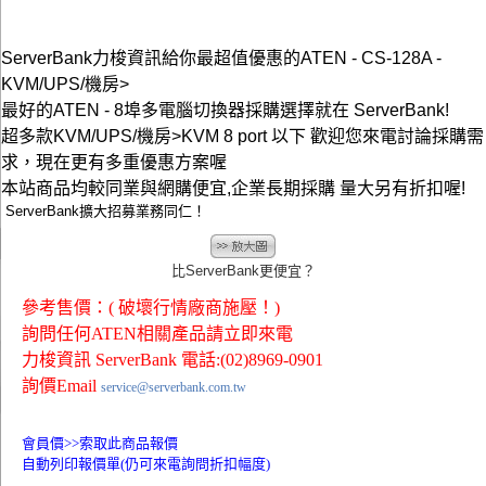
ServerBank力梭資訊給你最超值優惠的ATEN - CS-128A -
KVM/UPS/機房>
最好的ATEN - 8埠多電腦切換器採購選擇就在 ServerBank!
超多款KVM/UPS/機房>KVM 8 port 以下 歡迎您來電討論採購需
求，現在更有多重優惠方案喔
本站商品均較同業與網購便宜,企業長期採購 量大另有折扣喔!
ServerBank擴大招募業務同仁！
比ServerBank更便宜？
參考售價：( 破壞行情廠商施壓！)
詢問任何ATEN相關產品請立即來電
力梭資訊 ServerBank 電話:(02)8969-0901
詢價Email
service@serverbank.com.tw
會員價>>
索取此商品報價
自動列印報價單(仍可來電詢問折扣幅度)