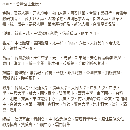
SONY、台灣富士全祿、
金融：國泰人壽、元大證券、南山人壽、國泰世華、台灣工業銀行、台灣金
融研訓院、三商美邦人壽、大誠保險、法國巴黎人壽、保誠人壽、國華人
壽、統一證券、富邦人壽、華南產物保險、新光人壽、台灣產業保險、
流通： 新光三越、三僑(微風廣場)、信義房屋、阿里巴巴、
觀光： 中信飯店、雲朗飯店、太平洋、華泰、六福、天祥晶華、春天酒
店、遠雄海洋公園、
食品： 台灣菸酒、天仁茶葉、元祖、光泉、新東陽、安心食品(摩斯漢堡)、
泰山、海霸王、統一企業、橡木桶、茹斯葵、哈跟達斯冰淇淋、
媒體： 壹傳媒、聯合報、台視、華視、非凡電視、亞洲廣播、飛碟廣播、
風潮唱片、時報周刊、
教育： 台灣大學、交通大學、清華大學、大同大學、中央大學、中原大
學、中興大學、輔大、國語實小、雙園國小、華興中學、東門國小、台科
大、明志、東吳、東海電算中心、長庚大學、南亞技術學院、亞東、南門國
中、台師大、東華、陽明、雲科大、竹師、暨南大學、崑山科大、淡江、清
雲、逢甲、
組織： 信保基金、青創會、中小企業協會、管理科學學會、原住民族文化
教育協會、資策會、台網中心、雲門舞集