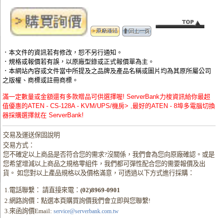
．本文件的資訊若有修改，恕不另行通知。
．規格或報價若有誤，以原廠型錄或正式報價單為主。
．本網站內容或文件當中所提及之品牌及產品名稱或圖片均為其原所屬公司
之版權、商標或註冊商標。
滿一定數量或金額還有多款贈品可供選擇喔! ServerBank力梭資訊給你最超
值優惠的ATEN - CS-128A - KVM/UPS/機房> ,最好的ATEN - 8埠多電腦切換
器採購選擇就在 ServerBank!
交易及運送保固說明
交易方式：
您不確定以上商品是否符合您的需求?沒關係，我們會為您向原廠確認。或是
您希望增減以上商品之規格零組件，我們都可彈性配合您的需要報價及出
貨。 如您對以上產品規格以及價格滿意，可透過以下方式進行採購：
1.電話聯繫： 請直接來電：
(02)8969-0901
2.網路詢價：點選本頁購買詢價我們會立即與您聯繫!
3.來函詢價Email:
service@serverbank.com.tw