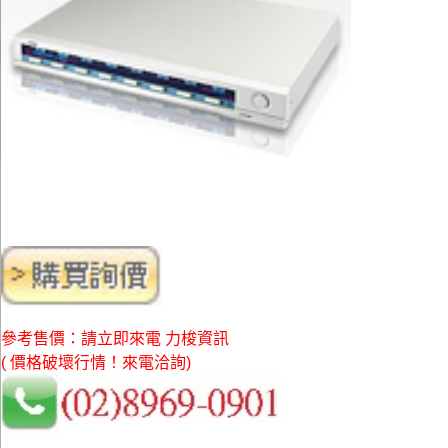
參考售價：請立即來電 力梭資訊
( 價格破壞行情！來電洽詢)