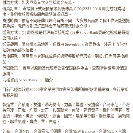
付款方式：如客戶為首次交易採現金交易。
傳真訂單： 直接將正式報價單簽名後傳真至(02)2253-9016 即完成訂購程
序，我們會於最短時間內電話確認訂單。
寄送時間：依造不同廠牌代理商有所不同，大多數商品於 7 個工作天能送抵
客戶端，我們收到您訂單時會同時回覆您確定交期。
送貨方式：(1) 原廠或是代理商直接配送 (2) 由ServerBank委託宅配或是貨運
公司送達。
送貨範圍：限台灣本島地區，運費由 ServerBank 為您負擔，注意！收件地
址請勿為郵政信箱。
售後服務：若產品本身瑕疵或運送過程導致新品瑕疵，到貨7日內可更換新
品。
保固政策： 實際以原廠及代理商公告保固條件為主，查閱購物說明與保固
服務。
力梭資訊 ServerBank Inc. 簡介
目前已經為超過30000家企業提供IT資訊架構所需的軟硬體設備，各行業知
名客戶如：
製造業：台積電、友達、鴻海精密、力晶半導體、安捷倫、台灣東芝、台灣
英飛凌、正崴、均豪、宏正、和碩聯合、東隆、建興電子、飛利浦明碁、泰
金寶、神通、神達、偉創力、康全、國眾、晨星半導體、廣達電腦、廣穎電
通、聯華氣體、寶成工業、廣運、
外商： 台灣NTT、台灣意法半導體、台灣NEW Balance、台灣NEC、台灣