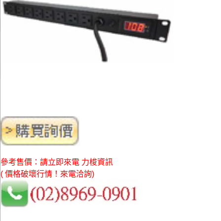
參考售價：請立即來電 力梭資訊
( 價格破壞行情！來電洽詢)