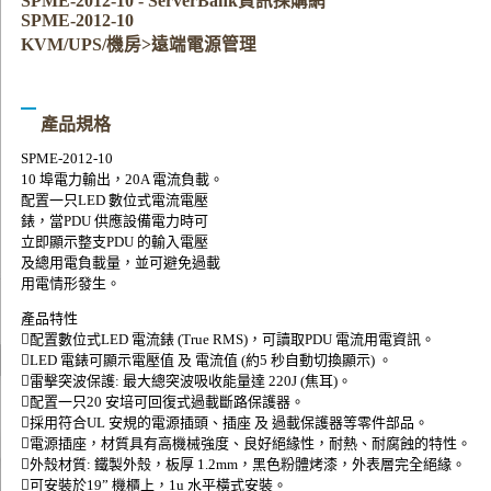
SPME-2012-10 - ServerBank資訊採購網
SPME-2012-10
KVM/UPS/機房>遠端電源管理
產品規格
SPME-2012-10
10 埠電力輸出，20A 電流負載。
配置一只LED 數位式電流電壓
錶，當PDU 供應設備電力時可
立即顯示整支PDU 的輸入電壓
及總用電負載量，並可避免過載
用電情形發生。
產品特性
􀁹配置數位式LED 電流錶 (True RMS)，可讀取PDU 電流用電資訊。
􀁹LED 電錶可顯示電壓值 及 電流值 (約5 秒自動切換顯示) 。
􀁹雷擊突波保護: 最大總突波吸收能量達 220J (焦耳)。
􀁹配置一只20 安培可回復式過載斷路保護器。
􀁹採用符合UL 安規的電源插頭、插座 及 過載保護器等零件部品。
􀁹電源插座，材質具有高機械強度、良好絕緣性，耐熱、耐腐蝕的特性。
􀁹外殼材質: 鐵製外殼，板厚 1.2mm，黑色粉體烤漆，外表層完全絕緣。
􀁹可安裝於19” 機櫃上，1u 水平橫式安裝。