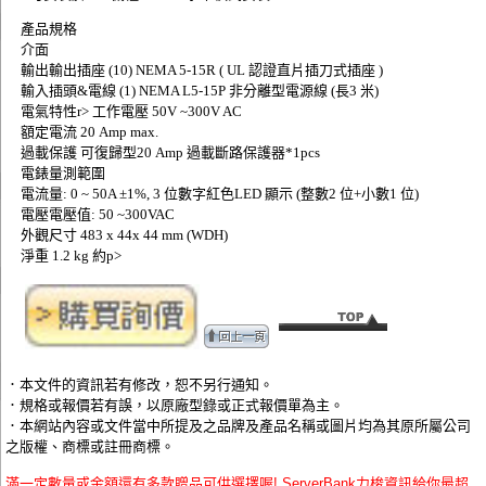
產品規格
介面
輸出輸出插座 (10) NEMA 5-15R ( UL 認證直片插刀式插座 )
輸入插頭&電線 (1) NEMA L5-15P 非分離型電源線 (長3 米)
電氣特性r> 工作電壓 50V ~300V AC
額定電流 20 Amp max.
過載保護 可復歸型20 Amp 過載斷路保護器*1pcs
電錶量測範圍
電流量: 0 ~ 50A ±1%, 3 位數字紅色LED 顯示 (整數2 位+小數1 位)
電壓電壓值: 50 ~300VAC
外觀尺寸 483 x 44x 44 mm (WDH)
淨重 1.2 kg 約p>
．本文件的資訊若有修改，恕不另行通知。
．規格或報價若有誤，以原廠型錄或正式報價單為主。
．本網站內容或文件當中所提及之品牌及產品名稱或圖片均為其原所屬公司
之版權、商標或註冊商標。
滿一定數量或金額還有多款贈品可供選擇喔! ServerBank力梭資訊給你最超