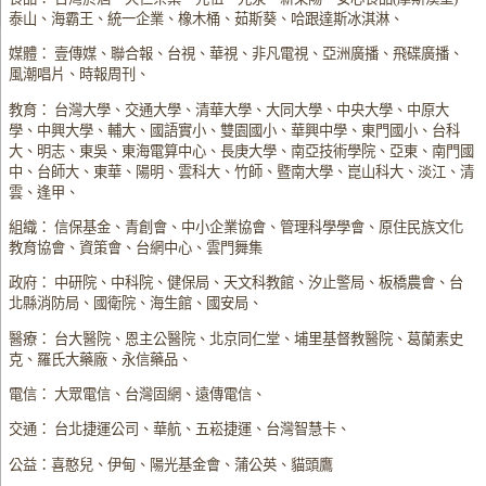
泰山、海霸王、統一企業、橡木桶、茹斯葵、哈跟達斯冰淇淋、
媒體： 壹傳媒、聯合報、台視、華視、非凡電視、亞洲廣播、飛碟廣播、
風潮唱片、時報周刊、
教育： 台灣大學、交通大學、清華大學、大同大學、中央大學、中原大
學、中興大學、輔大、國語實小、雙園國小、華興中學、東門國小、台科
大、明志、東吳、東海電算中心、長庚大學、南亞技術學院、亞東、南門國
中、台師大、東華、陽明、雲科大、竹師、暨南大學、崑山科大、淡江、清
雲、逢甲、
組織： 信保基金、青創會、中小企業協會、管理科學學會、原住民族文化
教育協會、資策會、台網中心、雲門舞集
政府： 中研院、中科院、健保局、天文科教館、汐止警局、板橋農會、台
北縣消防局、國衛院、海生館、國安局、
醫療： 台大醫院、恩主公醫院、北京同仁堂、埔里基督教醫院、葛蘭素史
克、羅氏大藥廠、永信藥品、
電信： 大眾電信、台灣固網、遠傳電信、
交通： 台北捷運公司、華航、五崧捷運、台灣智慧卡、
公益：喜憨兒、伊甸、陽光基金會、蒲公英、貓頭鷹