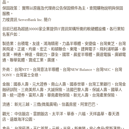
品。
保固政策： 實際以原廠及代理商公告保固條件為主，查閱購物說明與保固
服務。
力梭資訊 ServerBank Inc. 簡介
目前已經為超過30000家企業提供IT資訊架構所需的軟硬體設備，各行業知
名客戶如：
製造業：台積電、友達、鴻海精密、力晶半導體、安捷倫、台灣東芝、台灣
英飛凌、正崴、均豪、宏正、和碩聯合、東隆、建興電子、飛利浦明碁、泰
金寶、神通、神達、偉創力、康全、國眾、晨星半導體、廣達電腦、廣穎電
通、聯華氣體、寶成工業、廣運、
外商： 台灣NTT、台灣意法半導體、台灣NEW Balance、台灣NEC、台灣
SONY、台灣富士全祿、
金融：國泰人壽、元大證券、南山人壽、國泰世華、台灣工業銀行、台灣金
融研訓院、三商美邦人壽、大誠保險、法國巴黎人壽、保誠人壽、國華人
壽、統一證券、富邦人壽、華南產物保險、新光人壽、台灣產業保險、
流通： 新光三越、三僑(微風廣場)、信義房屋、阿里巴巴、
觀光： 中信飯店、雲朗飯店、太平洋、華泰、六福、天祥晶華、春天酒
店、遠雄海洋公園、
食品： 台灣菸酒、天仁茶葉、元祖、光泉、新東陽、安心食品(摩斯漢堡)、