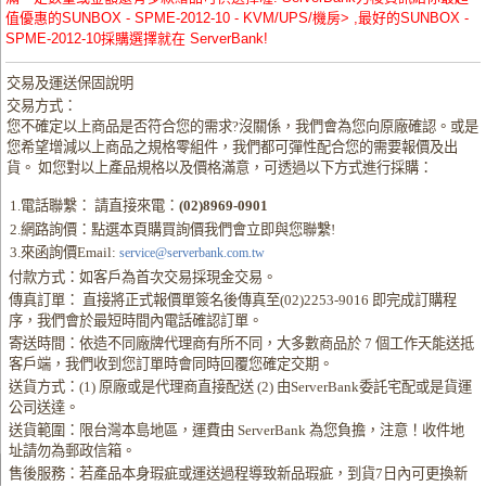
值優惠的SUNBOX - SPME-2012-10 - KVM/UPS/機房> ,最好的SUNBOX -
SPME-2012-10採購選擇就在 ServerBank!
交易及運送保固說明
交易方式：
您不確定以上商品是否符合您的需求?沒關係，我們會為您向原廠確認。或是
您希望增減以上商品之規格零組件，我們都可彈性配合您的需要報價及出
貨。 如您對以上產品規格以及價格滿意，可透過以下方式進行採購：
1.電話聯繫： 請直接來電：
(02)8969-0901
2.網路詢價：點選本頁購買詢價我們會立即與您聯繫!
3.來函詢價Email:
service@serverbank.com.tw
付款方式：如客戶為首次交易採現金交易。
傳真訂單： 直接將正式報價單簽名後傳真至(02)2253-9016 即完成訂購程
序，我們會於最短時間內電話確認訂單。
寄送時間：依造不同廠牌代理商有所不同，大多數商品於 7 個工作天能送抵
客戶端，我們收到您訂單時會同時回覆您確定交期。
送貨方式：(1) 原廠或是代理商直接配送 (2) 由ServerBank委託宅配或是貨運
公司送達。
送貨範圍：限台灣本島地區，運費由 ServerBank 為您負擔，注意！收件地
址請勿為郵政信箱。
售後服務：若產品本身瑕疵或運送過程導致新品瑕疵，到貨7日內可更換新