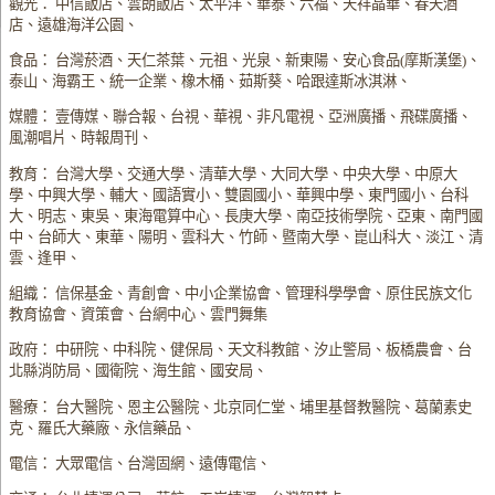
觀光： 中信飯店、雲朗飯店、太平洋、華泰、六福、天祥晶華、春天酒
店、遠雄海洋公園、
食品： 台灣菸酒、天仁茶葉、元祖、光泉、新東陽、安心食品(摩斯漢堡)、
泰山、海霸王、統一企業、橡木桶、茹斯葵、哈跟達斯冰淇淋、
媒體： 壹傳媒、聯合報、台視、華視、非凡電視、亞洲廣播、飛碟廣播、
風潮唱片、時報周刊、
教育： 台灣大學、交通大學、清華大學、大同大學、中央大學、中原大
學、中興大學、輔大、國語實小、雙園國小、華興中學、東門國小、台科
大、明志、東吳、東海電算中心、長庚大學、南亞技術學院、亞東、南門國
中、台師大、東華、陽明、雲科大、竹師、暨南大學、崑山科大、淡江、清
雲、逢甲、
組織： 信保基金、青創會、中小企業協會、管理科學學會、原住民族文化
教育協會、資策會、台網中心、雲門舞集
政府： 中研院、中科院、健保局、天文科教館、汐止警局、板橋農會、台
北縣消防局、國衛院、海生館、國安局、
醫療： 台大醫院、恩主公醫院、北京同仁堂、埔里基督教醫院、葛蘭素史
克、羅氏大藥廠、永信藥品、
電信： 大眾電信、台灣固網、遠傳電信、