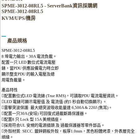
SPME-3012-08RL5 - ServerBank資訊採購網
SPME-3012-08RL5
KVM/UPS/機房
產品規格
SPME-3012-08RL5
8 埠電力輸出，30A 電流負載。
配置一只 LED 數位式電流電壓
錶，當PDU 供應設備電力時立即
顯示整支PDU 的輸入電壓及總
用電負載量。
產品特性
􀁹配置數位式LED 電流錶 (True RMS)，可讀取PDU 電流電壓資訊。
􀁹LED 電錶可顯示電壓值 及 電流值 (約5 秒自動切換顯示) 。
􀁹雷擊突波保護: 最大總突波吸收能量達 6,500A & 220J (焦耳)。
􀁹配置一只30A (安培) 可回復式過載斷路保護器。
􀁹配置8 只 Lock 型 15A 美規插座。
􀁹採用符合UL 安規的電源插頭 及 過載保護器等零件部品。
􀁹外殼材質: SECC. 鍍鋅鋼板外殼，板厚1.0mm，黑色粉體烤漆，外表層完全
絕緣。