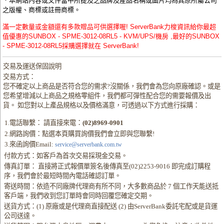
．本網站內容或文件當中所提及之品牌及產品名稱或圖片均為其原所屬公司
之版權、商標或註冊商標。
滿一定數量或金額還有多款贈品可供選擇喔! ServerBank力梭資訊給你最超
值優惠的SUNBOX - SPME-3012-08RL5 - KVM/UPS/機房 ,最好的SUNBOX
- SPME-3012-08RL5採購選擇就在 ServerBank!
交易及運送保固說明
交易方式：
您不確定以上商品是否符合您的需求?沒關係，我們會為您向原廠確認。或是
您希望增減以上商品之規格零組件，我們都可彈性配合您的需要報價及出
貨。 如您對以上產品規格以及價格滿意，可透過以下方式進行採購：
1.電話聯繫： 請直接來電：
(02)8969-0901
2.網路詢價：點選本頁購買詢價我們會立即與您聯繫!
3.來函詢價Email:
service@serverbank.com.tw
付款方式：如客戶為首次交易採現金交易。
傳真訂單： 直接將正式報價單簽名後傳真至(02)2253-9016 即完成訂購程
序，我們會於最短時間內電話確認訂單。
寄送時間：依造不同廠牌代理商有所不同，大多數商品於 7 個工作天能送抵
客戶端，我們收到您訂單時會同時回覆您確定交期。
送貨方式：(1) 原廠或是代理商直接配送 (2) 由ServerBank委託宅配或是貨運
公司送達。