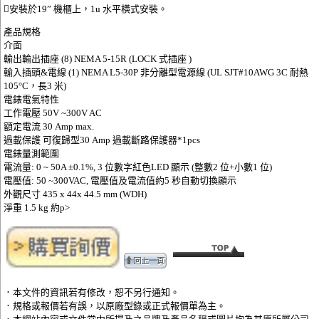
􀁹安裝於19” 機櫃上，1u 水平橫式安裝。
產品規格
介面
輸出輸出插座 (8) NEMA 5-15R (LOCK 式插座 )
輸入插頭&電線 (1) NEMA L5-30P 非分離型電源線 (UL SJT#10AWG 3C 耐熱
105°C，長3 米)
電錶電氣特性
工作電壓 50V ~300V AC
額定電流 30 Amp max.
過載保護 可復歸型30 Amp 過載斷路保護器*1pcs
電錶量測範圍
電流量: 0 ~ 50A ±0.1%, 3 位數字紅色LED 顯示 (整數2 位+小數1 位)
電壓值: 50 ~300VAC, 電壓值及電流值約5 秒自動切換顯示
外觀尺寸 435 x 44x 44.5 mm (WDH)
淨重 1.5 kg 約p>
．本文件的資訊若有修改，恕不另行通知。
．規格或報價若有誤，以原廠型錄或正式報價單為主。