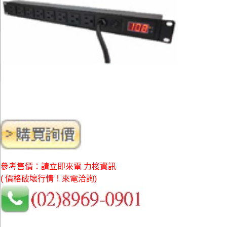
參考售價：請立即來電 力梭資訊
( 價格破壞行情！來電洽詢)