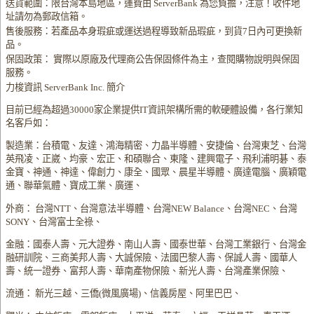
送貨範圍：限台灣本島地區，運費由 ServerBank 為您負擔，注意！收件地
址請勿為郵政信箱。
售後服務：若產品本身瑕疵或運送過程導致新品瑕疵，到貨7日內可更換新
品。
保固政策： 實際以原廠及代理商公告保固條件為主，查閱購物說明與保固
服務。
力梭資訊 ServerBank Inc. 簡介
目前已經為超過30000家企業提供IT資訊架構所需的軟硬體設備，各行業知
名客戶如：
製造業：台積電、友達、鴻海精密、力晶半導體、安捷倫、台灣東芝、台灣
英飛凌、正崴、均豪、宏正、和碩聯合、東隆、建興電子、飛利浦明碁、泰
金寶、神通、神達、偉創力、康全、國眾、晨星半導體、廣達電腦、廣穎電
通、聯華氣體、寶成工業、廣運、
外商： 台灣NTT、台灣意法半導體、台灣NEW Balance、台灣NEC、台灣
SONY、台灣富士全祿、
金融：國泰人壽、元大證券、南山人壽、國泰世華、台灣工業銀行、台灣金
融研訓院、三商美邦人壽、大誠保險、法國巴黎人壽、保誠人壽、國華人
壽、統一證券、富邦人壽、華南產物保險、新光人壽、台灣產業保險、
流通： 新光三越、三僑(微風廣場)、信義房屋、阿里巴巴、