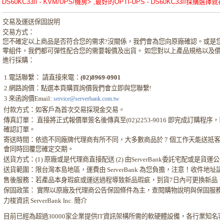
DS60KC33II - KVM/UPS/機房> ,最好的OPTI-UPS - DS60KC33II採購選擇就在 
交易及運送保固說明
交易方式：
您不確定以上商品是否符合您的需求?沒關係，我們會為您向原廠確認。或是
零組件，我們都可彈性配合您的需要報價及出貨。 如您對以上產品規格以及
進行採購：
1.電話聯繫： 請直接來電：
(02)8969-0901
2.網路詢價：點選本頁購買詢價我們會立即與您聯繫!
3.來函詢價Email:
service@serverbank.com.tw
付款方式：如客戶為首次交易採現金交易。
傳真訂單： 直接將正式報價單簽名後傳真至(02)2253-9016 即完成訂購程
確認訂單。
寄送時間：依造不同廠牌代理商有所不同，大多數商品於 7 個工作天能送抵
會同時回覆您確定交期。
送貨方式：(1) 原廠或是代理商直接配送 (2) 由ServerBank委託宅配或是貨
送貨範圍：限台灣本島地區，運費由 ServerBank 為您負擔，注意！收件地
售後服務：若產品本身瑕疵或運送過程導致新品瑕疵，到貨7日內可更換新品
保固政策： 實際以原廠及代理商公告保固條件為主，查閱購物說明與保固服
力梭資訊 ServerBank Inc. 簡介
目前已經為超過30000家企業提供IT資訊架構所需的軟硬體設備，各行業知