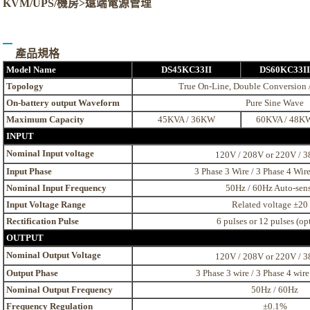
KVM/UPS/機房>遠端電源管理
產品規格
Model Name
DS45KC33II
DS60KC33II
Topology
True On-Line, Double Conversion 
On-battery output Waveform
Pure Sine Wave
Maximum Capacity
45KVA / 36KW
60KVA / 48K
INPUT
Nominal Input voltage
120V / 208V or 220V / 
Input Phase
3 Phase 3 Wire / 3 Phase 4 Wir
Nominal Input Frequency
50Hz / 60Hz Auto-sen
Input Voltage Range
Related voltage ±20
Rectification Pulse
6 pulses or 12 pulses (op
OUTPUT
Nominal Output Voltage
120V / 208V or 220V / 
Output Phase
3 Phase 3 wire / 3 Phase 4 wir
Nominal Output Frequency
50Hz / 60Hz
Frequency Regulation
±0.1%