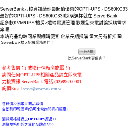
ServerBank力梭資訊給你最超值優惠的OPTI-UPS - DS60KC33II
最好的OPTI-UPS - DS60KC33II採購選擇就在 ServerBank!
超多款KVM/UPS/機房>遠端電源管理 歡迎您來電討論採購需
案喔
本站商品均較同業與網購便宜,企業長期採購 量大另有折扣喔!
ServerBank擴大招募業務同仁！
比ServerBank更便宜？
參考售價：( 破壞行情廠商施壓！)
詢問任何OPTI-UPS相關產品請立即來電
力梭資訊 ServerBank 電話:(02)8969-0901
詢價Email
service@serverbank.com.tw
會員價>>
索取此商品報價
自動列印報價單(仍可來電詢問折扣幅度)
瀏覽規格相近之
OPTI-UPS
產品>>
瀏覽規格相近之其他品牌產品>>