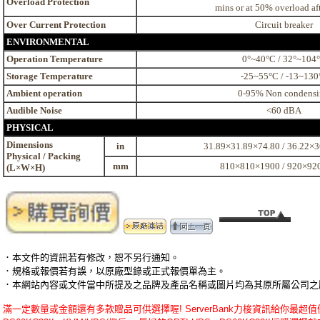
Overload Protection
mins or at 50% overload af
Over Current Protection
Circuit breaker
ENVIRONMENTAL
Operation Temperature
0°~40°C / 32°~104
Storage Temperature
-25~55°C / -13~130
Ambient operation
0-95% Non condens
Audible Noise
<60 dBA
PHYSICAL
Dimensions
in
31.89×31.89×74.80 / 36.22×
Physical / Packing
mm
810×810×1900 / 920×92
(L×W×H)
．本文件的資訊若有修改，恕不另行通知。
．規格或報價若有誤，以原廠型錄或正式報價單為主。
．本網站內容或文件當中所提及之品牌及產品名稱或圖片均為其原所屬公司之
滿一定數量或金額還有多款贈品可供選擇喔! ServerBank力梭資訊給你最超值優惠