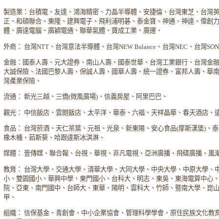
製造業：台積電、友達、鴻海精密、力晶半導體、安捷倫、台灣東芝、台灣
正、和碩聯合、東隆、建興電子、飛利浦明碁、泰金寶、神通、神達、偉創
體、廣達電腦、廣穎電通、聯華氣體、寶成工業、廣運、
外商： 台灣NTT、台灣意法半導體、台灣NEW Balance、台灣NEC、台灣S
金融：國泰人壽、元大證券、南山人壽、國泰世華、台灣工業銀行、台灣金
大誠保險、法國巴黎人壽、保誠人壽、國華人壽、統一證券、富邦人壽、華
灣產業保險、
流通： 新光三越、三僑(微風廣場)、信義房屋、阿里巴巴、
觀光： 中信飯店、雲朗飯店、太平洋、華泰、六福、天祥晶華、春天酒店、
食品： 台灣菸酒、天仁茶葉、元祖、光泉、新東陽、安心食品(摩斯漢堡)、
橡木桶、茹斯葵、哈跟達斯冰淇淋、
媒體： 壹傳媒、聯合報、台視、華視、非凡電視、亞洲廣播、飛碟廣播、風
教育： 台灣大學、交通大學、清華大學、大同大學、中央大學、中原大學、
小、雙園國小、華興中學、東門國小、台科大、明志、東吳、東海電算中心
院、亞東、南門國中、台師大、東華、陽明、雲科大、竹師、暨南大學、崑
甲、
組織： 信保基金、青創會、中小企業協會、管理科學學會、原住民族文化教