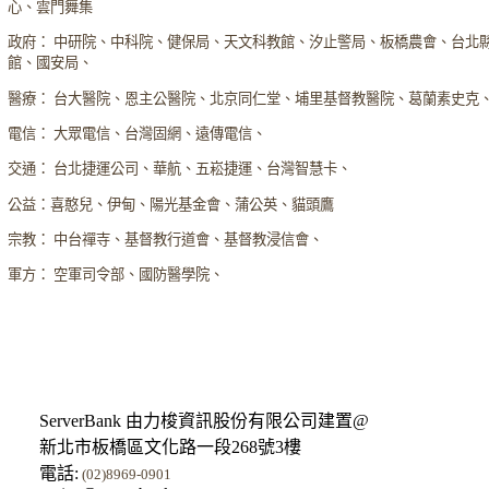
心、雲門舞集
政府： 中研院、中科院、健保局、天文科教館、汐止警局、板橋農會、台北
館、國安局、
醫療： 台大醫院、恩主公醫院、北京同仁堂、埔里基督教醫院、葛蘭素史克
電信： 大眾電信、台灣固網、遠傳電信、
交通： 台北捷運公司、華航、五崧捷運、台灣智慧卡、
公益：喜憨兒、伊甸、陽光基金會、蒲公英、貓頭鷹
宗教： 中台禪寺、基督教行道會、基督教浸信會、
軍方： 空軍司令部、國防醫學院、
ServerBank 由力梭資訊股份有限公司建置@
新北市板橋區文化路一段268號3樓
電話:
(02)8969-0901