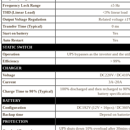
Frequency Lock Range
±5 Hz
THD (Linear Load)
<3% linear load
Output Voltage Regulation
Related voltage ±1
Transfer Time (Typical)
0 ms
Start on battery
Yes
Auto Restart
Yes
STATIC SWITCH
Operation
UPS bypasses as the inverter and the uti
Efficiency
> 99%
CHARGER
Voltage
DC220V / DC410
Current
3A~20A
100% discharged and then recharged to 90%
Charge Time to 90% (Typical)
battery specification
BATTERY
Configuration
DC192V (12V × 16pcs) / DC360V
Backup time
Depend on batterie
PROTECTION
UPS shuts down 10% overload after 30mins o