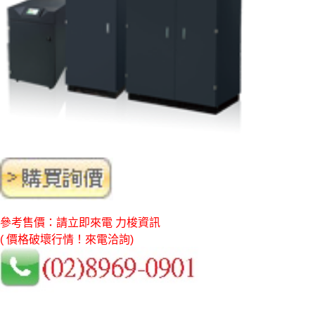
參考售價：請立即來電 力梭資訊
( 價格破壞行情！來電洽詢)