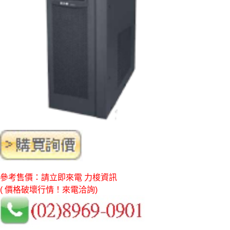
參考售價：請立即來電 力梭資訊
( 價格破壞行情！來電洽詢)