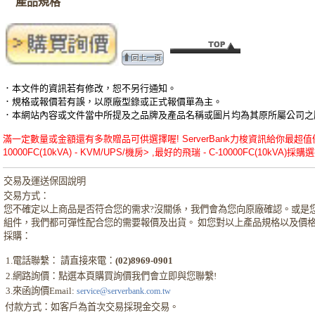
產品規格
．本文件的資訊若有修改，恕不另行通知。
．規格或報價若有誤，以原廠型錄或正式報價單為主。
．本網站內容或文件當中所提及之品牌及產品名稱或圖片均為其原所屬公司之
滿一定數量或金額還有多款贈品可供選擇喔! ServerBank力梭資訊給你最超值優
10000FC(10kVA) - KVM/UPS/機房> ,最好的飛瑞 - C-10000FC(10kVA)採購選
交易及運送保固說明
交易方式：
您不確定以上商品是否符合您的需求?沒關係，我們會為您向原廠確認。或是
組件，我們都可彈性配合您的需要報價及出貨。 如您對以上產品規格以及價
採購：
1.電話聯繫： 請直接來電：
(02)8969-0901
2.網路詢價：點選本頁購買詢價我們會立即與您聯繫!
3.來函詢價Email:
service@serverbank.com.tw
付款方式：如客戶為首次交易採現金交易。