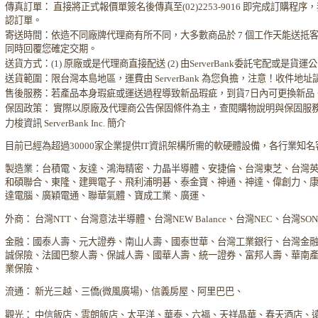
傳真訂單： 直接將正式報價單簽名後傳真至(02)2253-9016 即完成訂購
認訂單。
寄送時間：依造不同廠牌代理商有所不同，大多數商品於 7 個工作天能送抵
同時回覆您確定交期。
送貨方式：(1) 原廠或是代理商直接配送 (2) 由ServerBank委託宅配或是貨
送貨範圍：限台灣本島地區，運費由 ServerBank 為您負擔，注意！收件地
售後服務：若產品本身瑕疵或運送過程導致新品瑕疵，到貨7日內可更換新品
保固政策： 實際以原廠及代理商公告保固條件為主，查閱購物說明與保固服
力梭資訊 ServerBank Inc. 簡介
目前已經為超過30000家企業提供IT資訊架構所需的軟硬體設備，各行業知
製造業：台積電、友達、鴻海精密、力晶半導體、安捷倫、台灣東芝、台灣
和碩聯合、東隆、建興電子、飛利浦明碁、泰金寶、神通、神達、偉創力、
達電腦、廣穎電通、聯華氣體、寶成工業、廣運、
外商： 台灣NTT、台灣意法半導體、台灣NEW Balance、台灣NEC、台灣S
金融：國泰人壽、元大證券、南山人壽、國泰世華、台灣工業銀行、台灣金
誠保險、法國巴黎人壽、保誠人壽、國華人壽、統一證券、富邦人壽、華南
業保險、
流通： 新光三越、三僑(微風廣場)、信義房屋、阿里巴巴、
觀光： 中信飯店、雲朗飯店、太平洋、華泰、六福、天祥晶華、春天酒店、