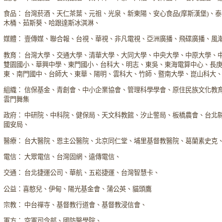
食品： 台灣菸酒、天仁茶葉、元祖、光泉、新東陽、安心食品(摩斯漢堡)、
木桶、茹斯葵、哈跟達斯冰淇淋、
媒體： 壹傳媒、聯合報、台視、華視、非凡電視、亞洲廣播、飛碟廣播、風
教育： 台灣大學、交通大學、清華大學、大同大學、中央大學、中原大學、
雙園國小、華興中學、東門國小、台科大、明志、東吳、東海電算中心、長
東、南門國中、台師大、東華、陽明、雲科大、竹師、暨南大學、崑山科大
組織： 信保基金、青創會、中小企業協會、管理科學學會、原住民族文化教
雲門舞集
政府： 中研院、中科院、健保局、天文科教館、汐止警局、板橋農會、台北
國安局、
醫療： 台大醫院、恩主公醫院、北京同仁堂、埔里基督教醫院、葛蘭素史克
電信： 大眾電信、台灣固網、遠傳電信、
交通： 台北捷運公司、華航、五崧捷運、台灣智慧卡、
公益：喜憨兒、伊甸、陽光基金會、蒲公英、貓頭鷹
宗教： 中台禪寺、基督教行道會、基督教浸信會、
軍方： 空軍司令部、國防醫學院、