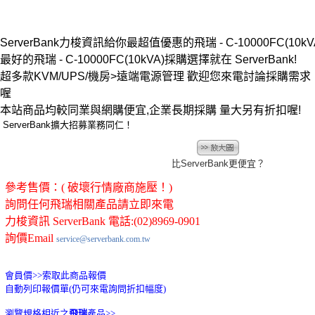
ServerBank力梭資訊給你最超值優惠的飛瑞 - C-10000FC(10kVA)
最好的飛瑞 - C-10000FC(10kVA)採購選擇就在 ServerBank!
超多款KVM/UPS/機房>遠端電源管理 歡迎您來電討論採購需
喔
本站商品均較同業與網購便宜,企業長期採購 量大另有折扣喔!
ServerBank擴大招募業務同仁！
比ServerBank更便宜？
參考售價：( 破壞行情廠商施壓！)
詢問任何飛瑞相關產品請立即來電
力梭資訊 ServerBank 電話:(02)8969-0901
詢價Email
service@serverbank.com.tw
會員價>>
索取此商品報價
自動列印報價單(仍可來電詢問折扣幅度)
瀏覽規格相近之
飛瑞
產品>>