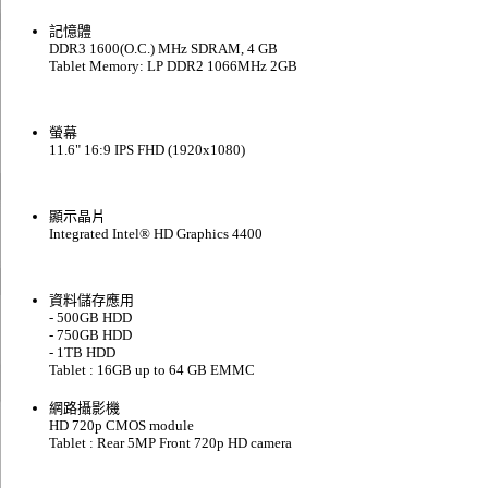
記憶體
DDR3 1600(O.C.) MHz SDRAM, 4 GB
Tablet Memory: LP DDR2 1066MHz 2GB
螢幕
11.6" 16:9 IPS FHD (1920x1080)
顯示晶片
Integrated Intel® HD Graphics 4400
資料儲存應用
- 500GB HDD
- 750GB HDD
- 1TB HDD
Tablet : 16GB up to 64 GB EMMC
網路攝影機
HD 720p CMOS module
Tablet : Rear 5MP Front 720p HD camera