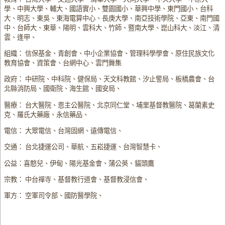
學、中興大學、輔大、國語實小、雙園國小、華興中學、東門國小、台科
大、明志、東吳、東海電算中心、長庚大學、南亞技術學院、亞東、南門國
中、台師大、東華、陽明、雲科大、竹師、暨南大學、崑山科大、淡江、清
雲、逢甲、
組織： 信保基金、青創會、中小企業協會、管理科學學會、原住民族文化
教育協會、資策會、台網中心、雲門舞集
政府： 中研院、中科院、健保局、天文科教館、汐止警局、板橋農會、台
北縣消防局、國衛院、海生館、國安局、
醫療： 台大醫院、恩主公醫院、北京同仁堂、埔里基督教醫院、葛蘭素史
克、羅氏大藥廠、永信藥品、
電信： 大眾電信、台灣固網、遠傳電信、
交通： 台北捷運公司、華航、五崧捷運、台灣智慧卡、
公益：喜憨兒、伊甸、陽光基金會、蒲公英、貓頭鷹
宗教： 中台禪寺、基督教行道會、基督教浸信會、
軍方： 空軍司令部、國防醫學院、