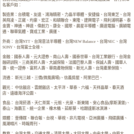
名客戶如：
製造業：台積電、友達、鴻海精密、力晶半導體、安捷倫、台灣東芝、台灣
英飛凌、正崴、均豪、宏正、和碩聯合、東隆、建興電子、飛利浦明碁、泰
金寶、神通、神達、偉創力、康全、國眾、晨星半導體、廣達電腦、廣穎電
通、聯華氣體、寶成工業、廣運、
外商： 台灣NTT、台灣意法半導體、台灣NEW Balance、台灣NEC、台灣
SONY、台灣富士全祿、
金融：國泰人壽、元大證券、南山人壽、國泰世華、台灣工業銀行、台灣金
融研訓院、三商美邦人壽、大誠保險、法國巴黎人壽、保誠人壽、國華人
壽、統一證券、富邦人壽、華南產物保險、新光人壽、台灣產業保險、
流通： 新光三越、三僑(微風廣場)、信義房屋、阿里巴巴、
觀光： 中信飯店、雲朗飯店、太平洋、華泰、六福、天祥晶華、春天酒
店、遠雄海洋公園、
食品： 台灣菸酒、天仁茶葉、元祖、光泉、新東陽、安心食品(摩斯漢堡)、
泰山、海霸王、統一企業、橡木桶、茹斯葵、哈跟達斯冰淇淋、
媒體： 壹傳媒、聯合報、台視、華視、非凡電視、亞洲廣播、飛碟廣播、
風潮唱片、時報周刊、
教育： 台灣大學、交通大學、清華大學、大同大學、中央大學、中原大