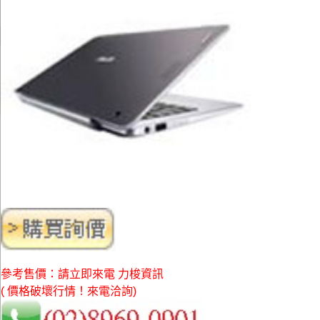
參考售價：請立即來電 力梭資訊
( 價格破壞行情！來電洽詢)