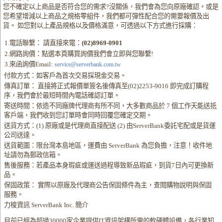
您不確定以上商品是否符合您的需求?沒關係，我們會為您向原廠確認。或是
您希望增減以上商品之規格零組件，我們都可彈性配合您的需要報價及出
貨。 如您對以上產品規格以及價格滿意，可透過以下方式進行採購：
1.電話聯繫： 請直接來電：
(02)8969-0901
2.網路詢價：點選本頁購買詢價我們會立即與您聯繫!
3.來函詢價Email:
service@serverbank.com.tw
付款方式：如客戶為首次交易採現金交易。
傳真訂單： 直接將正式報價單簽名後傳真至(02)2253-9016 即完成訂購程
序，我們會於最短時間內電話確認訂單。
寄送時間：依造不同廠牌代理商有所不同，大多數商品於 7 個工作天能送抵
客戶端，我們收到您訂單時會同時回覆您確定交期。
送貨方式：(1) 原廠或是代理商直接配送 (2) 由ServerBank委託宅配或是貨運
公司送達。
送貨範圍：限台灣本島地區，運費由 ServerBank 為您負擔，注意！收件地
址請勿為郵政信箱。
售後服務：若產品本身瑕疵或運送過程導致新品瑕疵，到貨7日內可更換新
品。
保固政策： 實際以原廠及代理商公告保固條件為主，查閱購物說明與保固
服務。
力梭資訊 ServerBank Inc. 簡介
目前已經為超過30000家企業提供IT資訊架構所需的軟硬體設備，各行業知