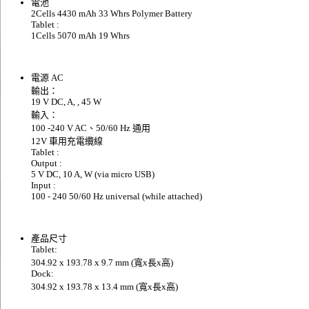
電池
2Cells 4430 mAh 33 Whrs Polymer Battery
Tablet :
1Cells 5070 mAh 19 Whrs
電源 AC
輸出：
19 V DC, A, , 45 W
輸入：
100 -240 V AC、50/60 Hz 通用
12V 車用充電纜線
Tablet :
Output :
5 V DC, 10 A, W (via micro USB)
Input :
100 - 240 50/60 Hz universal (while attached)
產品尺寸
Tablet:
304.92 x 193.78 x 9.7 mm (寬x長x高)
Dock:
304.92 x 193.78 x 13.4 mm (寬x長x高)