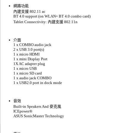
網路功能
內建支援 802.11 ac
BT 4.0 support (on WLAN+ BT 4.0 combo card)
Tablet Connectivity: 內建支援 802.11n
介面
1 x COMBO audio jack
2 x USB 3.0 port(s)
1 x micro HDMI
1 x mini Display Port
1X AC adapter plug
1 x micro USB
1 x micro SD card
1 x audio jack COMBO
1 x USB2.0 port in dock mode
音效
Built-in Speakers And 麥克風
ICEpower®
ASUS SonicMaster Technology