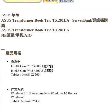
ASUS華碩
ASUS Transformer Book Trio TX201LA - ServerBank資訊採購
網
ASUS Transformer Book Trio TX201LA
NB筆電/平板/AIO
產品規格
處理器
Intel® Core™ i7 4500U 處理器
Intel® Core™ i5 4200U 處理器
Tablet : Intel® Z2560
作業系統
Windows 8.1 (Free upgrade to Windows 10 Home)
Windows 8
Tablet: Android™ 4.2