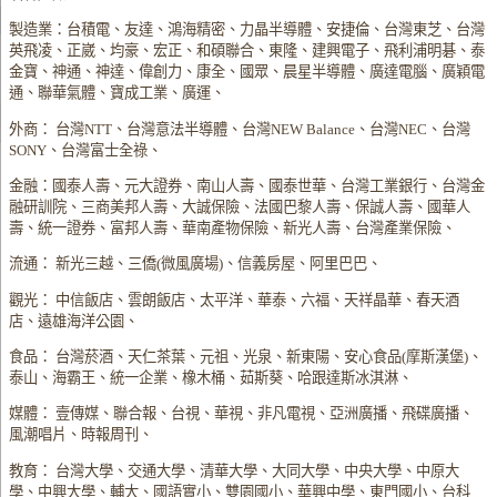
製造業：台積電、友達、鴻海精密、力晶半導體、安捷倫、台灣東芝、台灣
英飛凌、正崴、均豪、宏正、和碩聯合、東隆、建興電子、飛利浦明碁、泰
金寶、神通、神達、偉創力、康全、國眾、晨星半導體、廣達電腦、廣穎電
通、聯華氣體、寶成工業、廣運、
外商： 台灣NTT、台灣意法半導體、台灣NEW Balance、台灣NEC、台灣
SONY、台灣富士全祿、
金融：國泰人壽、元大證券、南山人壽、國泰世華、台灣工業銀行、台灣金
融研訓院、三商美邦人壽、大誠保險、法國巴黎人壽、保誠人壽、國華人
壽、統一證券、富邦人壽、華南產物保險、新光人壽、台灣產業保險、
流通： 新光三越、三僑(微風廣場)、信義房屋、阿里巴巴、
觀光： 中信飯店、雲朗飯店、太平洋、華泰、六福、天祥晶華、春天酒
店、遠雄海洋公園、
食品： 台灣菸酒、天仁茶葉、元祖、光泉、新東陽、安心食品(摩斯漢堡)、
泰山、海霸王、統一企業、橡木桶、茹斯葵、哈跟達斯冰淇淋、
媒體： 壹傳媒、聯合報、台視、華視、非凡電視、亞洲廣播、飛碟廣播、
風潮唱片、時報周刊、
教育： 台灣大學、交通大學、清華大學、大同大學、中央大學、中原大
學、中興大學、輔大、國語實小、雙園國小、華興中學、東門國小、台科