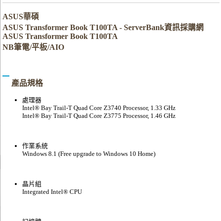
ASUS華碩
ASUS Transformer Book T100TA - ServerBank資訊採購網
ASUS Transformer Book T100TA
NB筆電/平板/AIO
產品規格
處理器
Intel® Bay Trail-T Quad Core Z3740 Processor, 1.33 GHz
Intel® Bay Trail-T Quad Core Z3775 Processor, 1.46 GHz
作業系統
Windows 8.1 (Free upgrade to Windows 10 Home)
晶片組
Integrated Intel® CPU