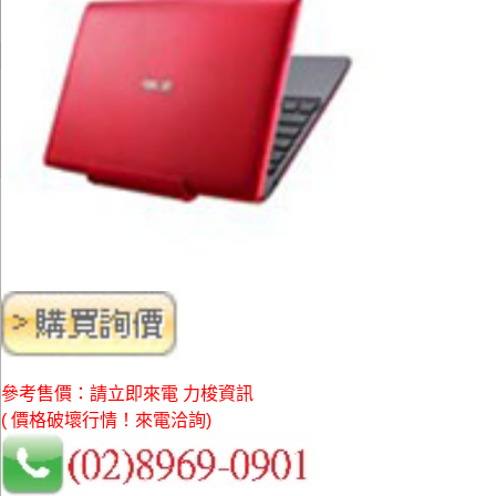
參考售價：請立即來電 力梭資訊
( 價格破壞行情！來電洽詢)