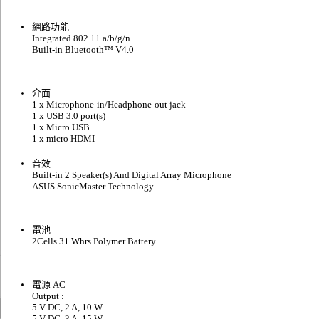
網路功能
Integrated 802.11 a/b/g/n
Built-in Bluetooth™ V4.0
介面
1 x Microphone-in/Headphone-out jack
1 x USB 3.0 port(s)
1 x Micro USB
1 x micro HDMI
音效
Built-in 2 Speaker(s) And Digital Array Microphone
ASUS SonicMaster Technology
電池
2Cells 31 Whrs Polymer Battery
電源 AC
Output :
5 V DC, 2 A, 10 W
5 V DC, 3 A, 15 W