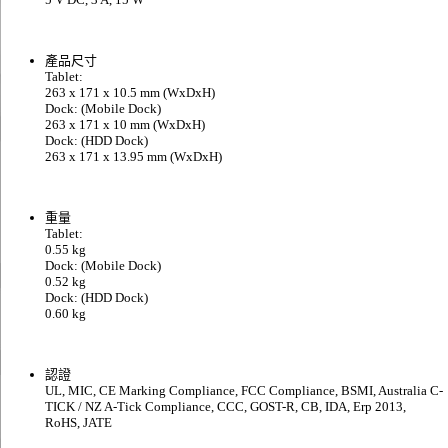
產品尺寸
Tablet:
263 x 171 x 10.5 mm (WxDxH)
Dock: (Mobile Dock)
263 x 171 x 10 mm (WxDxH)
Dock: (HDD Dock)
263 x 171 x 13.95 mm (WxDxH)
重量
Tablet:
0.55 kg
Dock: (Mobile Dock)
0.52 kg
Dock: (HDD Dock)
0.60 kg
認證
UL, MIC, CE Marking Compliance, FCC Compliance, BSMI, Australia C-
TICK / NZ A-Tick Compliance, CCC, GOST-R, CB, IDA, Erp 2013,
RoHS, JATE