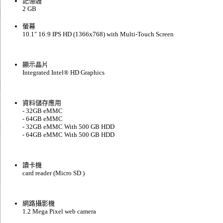
記憶體
2 GB
螢幕
10.1" 16:9 IPS HD (1366x768) with Multi-Touch Screen
顯示晶片
Integrated Intel® HD Graphics
資料儲存應用
- 32GB eMMC
- 64GB eMMC
- 32GB eMMC With 500 GB HDD
- 64GB eMMC With 500 GB HDD
讀卡機
card reader (Micro SD )
網路攝影機
1.2 Mega Pixel web camera