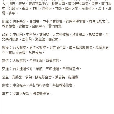
大、明志、東吳、東海電算中心、長庚大學、南亞技術學院、亞東、南門國
中、台師大、東華、陽明、雲科大、竹師、暨南大學、崑山科大、淡江、清
雲、逢甲、
組織： 信保基金、青創會、中小企業協會、管理科學學會、原住民族文化
教育協會、資策會、台網中心、雲門舞集
政府： 中研院、中科院、健保局、天文科教館、汐止警局、板橋農會、台
北縣消防局、國衛院、海生館、國安局、
醫療： 台大醫院、恩主公醫院、北京同仁堂、埔里基督教醫院、葛蘭素史
克、羅氏大藥廠、永信藥品、
電信： 大眾電信、台灣固網、遠傳電信、
交通： 台北捷運公司、華航、五崧捷運、台灣智慧卡、
公益：喜憨兒、伊甸、陽光基金會、蒲公英、貓頭鷹
宗教： 中台禪寺、基督教行道會、基督教浸信會、
軍方： 空軍司令部、國防醫學院、