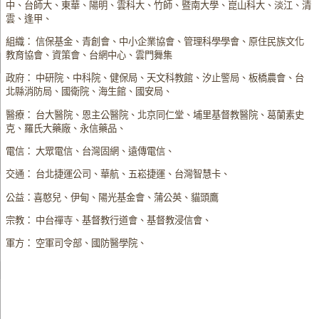
中、台師大、東華、陽明、雲科大、竹師、暨南大學、崑山科大、淡江、清
雲、逢甲、
組織： 信保基金、青創會、中小企業協會、管理科學學會、原住民族文化
教育協會、資策會、台網中心、雲門舞集
政府： 中研院、中科院、健保局、天文科教館、汐止警局、板橋農會、台
北縣消防局、國衛院、海生館、國安局、
醫療： 台大醫院、恩主公醫院、北京同仁堂、埔里基督教醫院、葛蘭素史
克、羅氏大藥廠、永信藥品、
電信： 大眾電信、台灣固網、遠傳電信、
交通： 台北捷運公司、華航、五崧捷運、台灣智慧卡、
公益：喜憨兒、伊甸、陽光基金會、蒲公英、貓頭鷹
宗教： 中台禪寺、基督教行道會、基督教浸信會、
軍方： 空軍司令部、國防醫學院、