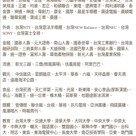
製造業：台積電、友達、鴻海精密、力晶半導體、安捷倫、台灣東芝、台灣
英飛凌、正崴、均豪、宏正、和碩聯合、東隆、建興電子、飛利浦明碁、泰
金寶、神通、神達、偉創力、康全、國眾、晨星半導體、廣達電腦、廣穎電
通、聯華氣體、寶成工業、廣運、
外商： 台灣NTT、台灣意法半導體、台灣NEW Balance、台灣NEC、台灣
SONY、台灣富士全祿、
金融：國泰人壽、元大證券、南山人壽、國泰世華、台灣工業銀行、台灣金
融研訓院、三商美邦人壽、大誠保險、法國巴黎人壽、保誠人壽、國華人
壽、統一證券、富邦人壽、華南產物保險、新光人壽、台灣產業保險、
流通： 新光三越、三僑(微風廣場)、信義房屋、阿里巴巴、
觀光： 中信飯店、雲朗飯店、太平洋、華泰、六福、天祥晶華、春天酒
店、遠雄海洋公園、
食品： 台灣菸酒、天仁茶葉、元祖、光泉、新東陽、安心食品(摩斯漢堡)、
泰山、海霸王、統一企業、橡木桶、茹斯葵、哈跟達斯冰淇淋、
媒體： 壹傳媒、聯合報、台視、華視、非凡電視、亞洲廣播、飛碟廣播、
風潮唱片、時報周刊、
教育： 台灣大學、交通大學、清華大學、大同大學、中央大學、中原大
學、中興大學、輔大、國語實小、雙園國小、華興中學、東門國小、台科
大、明志、東吳、東海電算中心、長庚大學、南亞技術學院、亞東、南門國