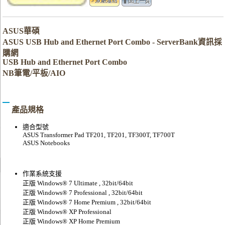
ASUS華碩
ASUS USB Hub and Ethernet Port Combo - ServerBank資訊採
購網
USB Hub and Ethernet Port Combo
NB筆電/平板/AIO
產品規格
適合型號
ASUS Transformer Pad TF201, TF201, TF300T, TF700T
ASUS Notebooks
作業系統支援
正版 Windows® 7 Ultimate , 32bit/64bit
正版 Windows® 7 Professional , 32bit/64bit
正版 Windows® 7 Home Premium , 32bit/64bit
正版 Windows® XP Professional
正版 Windows® XP Home Premium