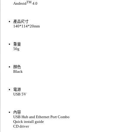
TM
Android
4.0
產品尺寸
140*114*20mm
重量
50g
顏色
Black
電源
USB 5V
內容
USB Hub and Ethernet Port Combo
Quick install guide
CD driver