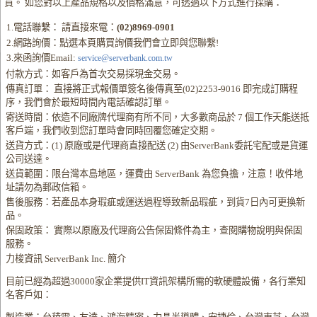
貨。 如您對以上產品規格以及價格滿意，可透過以下方式進行採購：
1.電話聯繫： 請直接來電：
(02)8969-0901
2.網路詢價：點選本頁購買詢價我們會立即與您聯繫!
3.來函詢價Email:
service@serverbank.com.tw
付款方式：如客戶為首次交易採現金交易。
傳真訂單： 直接將正式報價單簽名後傳真至(02)2253-9016 即完成訂購程
序，我們會於最短時間內電話確認訂單。
寄送時間：依造不同廠牌代理商有所不同，大多數商品於 7 個工作天能送抵
客戶端，我們收到您訂單時會同時回覆您確定交期。
送貨方式：(1) 原廠或是代理商直接配送 (2) 由ServerBank委託宅配或是貨運
公司送達。
送貨範圍：限台灣本島地區，運費由 ServerBank 為您負擔，注意！收件地
址請勿為郵政信箱。
售後服務：若產品本身瑕疵或運送過程導致新品瑕疵，到貨7日內可更換新
品。
保固政策： 實際以原廠及代理商公告保固條件為主，查閱購物說明與保固
服務。
力梭資訊 ServerBank Inc. 簡介
目前已經為超過30000家企業提供IT資訊架構所需的軟硬體設備，各行業知
名客戶如：