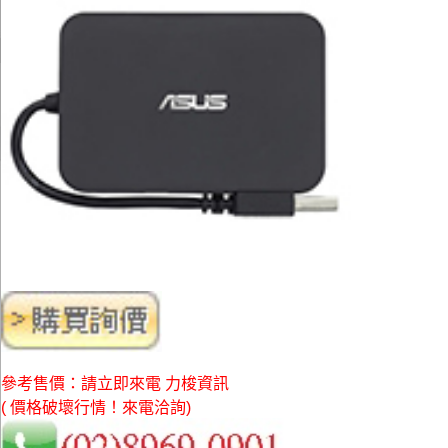
參考售價：請立即來電 力梭資訊
( 價格破壞行情！來電洽詢)