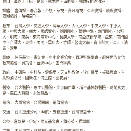
泰山、海霸王、統一企業、橡木桶、茹斯葵、哈跟達斯冰淇淋、
媒體： 壹傳媒、聯合報、台視、華視、非凡電視、亞洲廣播、飛碟廣播、
風潮唱片、時報周刊、
教育： 台灣大學、交通大學、清華大學、大同大學、中央大學、中原大
學、中興大學、輔大、國語實小、雙園國小、華興中學、東門國小、台科
大、明志、東吳、東海電算中心、長庚大學、南亞技術學院、亞東、南門國
中、台師大、東華、陽明、雲科大、竹師、暨南大學、崑山科大、淡江、清
雲、逢甲、
組織： 信保基金、青創會、中小企業協會、管理科學學會、原住民族文化
教育協會、資策會、台網中心、雲門舞集
政府： 中研院、中科院、健保局、天文科教館、汐止警局、板橋農會、台
北縣消防局、國衛院、海生館、國安局、
醫療： 台大醫院、恩主公醫院、北京同仁堂、埔里基督教醫院、葛蘭素史
克、羅氏大藥廠、永信藥品、
電信： 大眾電信、台灣固網、遠傳電信、
交通： 台北捷運公司、華航、五崧捷運、台灣智慧卡、
公益：喜憨兒、伊甸、陽光基金會、蒲公英、貓頭鷹
宗教： 中台禪寺、基督教行道會、基督教浸信會、