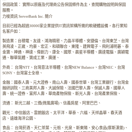
保固政策： 實際以原廠及代理商公告保固條件為主，查閱購物說明與保固
服務。
力梭資訊 ServerBank Inc. 簡介
目前已經為超過30000家企業提供IT資訊架構所需的軟硬體設備，各行業知
名客戶如：
製造業：台積電、友達、鴻海精密、力晶半導體、安捷倫、台灣東芝、台灣
英飛凌、正崴、均豪、宏正、和碩聯合、東隆、建興電子、飛利浦明碁、泰
金寶、神通、神達、偉創力、康全、國眾、晨星半導體、廣達電腦、廣穎電
通、聯華氣體、寶成工業、廣運、
外商： 台灣NTT、台灣意法半導體、台灣NEW Balance、台灣NEC、台灣
SONY、台灣富士全祿、
金融：國泰人壽、元大證券、南山人壽、國泰世華、台灣工業銀行、台灣金
融研訓院、三商美邦人壽、大誠保險、法國巴黎人壽、保誠人壽、國華人
壽、統一證券、富邦人壽、華南產物保險、新光人壽、台灣產業保險、
流通： 新光三越、三僑(微風廣場)、信義房屋、阿里巴巴、
觀光： 中信飯店、雲朗飯店、太平洋、華泰、六福、天祥晶華、春天酒
店、遠雄海洋公園、
食品： 台灣菸酒、天仁茶葉、元祖、光泉、新東陽、安心食品(摩斯漢堡)、