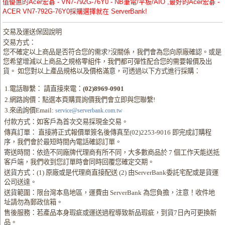
值優惠的Acer宏碁 - VN7-792G-76Y0 - NB筆電/平板/AIO ,最好的Acer宏碁 -
ACER VN7-792G-76Y0採購選擇就在 ServerBank!
交易及運送保固說明
交易方式：
您不確定以上商品是否符合您的需求?沒關係，我們會為您向原廠確認。或是
您希望增減以上商品之規格零組件，我們都可彈性配合您的需要報價及出
貨。 如您對以上產品規格以及價格滿意，可透過以下方式進行採購：
1.電話聯繫： 請直接來電：
(02)8969-0901
2.網路詢價：點選本頁購買詢價我們會立即與您聯繫!
3.來函詢價Email:
service@serverbank.com.tw
付款方式：如客戶為首次交易採現金交易。
傳真訂單： 直接將正式報價單簽名後傳真至(02)2253-9016 即完成訂購程
序，我們會於最短時間內電話確認訂單。
寄送時間：依造不同廠牌代理商有所不同，大多數商品於 7 個工作天能送抵
客戶端，我們收到您訂單時會同時回覆您確定交期。
送貨方式：(1) 原廠或是代理商直接配送 (2) 由ServerBank委託宅配或是貨運
公司送達。
送貨範圍：限台灣本島地區，運費由 ServerBank 為您負擔，注意！收件地
址請勿為郵政信箱。
售後服務：若產品本身瑕疵或運送過程導致新品瑕疵，到貨7日內可更換新
品。