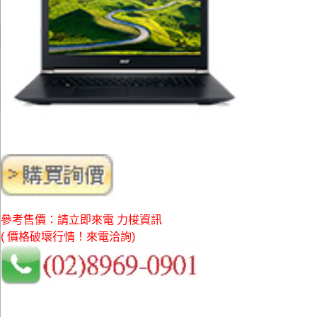
參考售價：請立即來電 力梭資訊
( 價格破壞行情！來電洽詢)