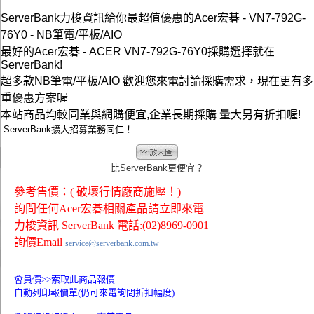
ServerBank力梭資訊給你最超值優惠的Acer宏碁 - VN7-792G-
76Y0 - NB筆電/平板/AIO
最好的Acer宏碁 - ACER VN7-792G-76Y0採購選擇就在
ServerBank!
超多款NB筆電/平板/AIO 歡迎您來電討論採購需求，現在更有多
重優惠方案喔
本站商品均較同業與網購便宜,企業長期採購 量大另有折扣喔!
ServerBank擴大招募業務同仁！
比ServerBank更便宜？
參考售價：( 破壞行情廠商施壓！)
詢問任何Acer宏碁相關產品請立即來電
力梭資訊 ServerBank 電話:(02)8969-0901
詢價Email
service@serverbank.com.tw
會員價>>
索取此商品報價
自動列印報價單(仍可來電詢問折扣幅度)