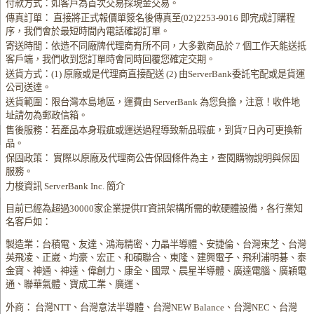
付款方式：如客戶為首次交易採現金交易。
傳真訂單： 直接將正式報價單簽名後傳真至(02)2253-9016 即完成訂購程
序，我們會於最短時間內電話確認訂單。
寄送時間：依造不同廠牌代理商有所不同，大多數商品於 7 個工作天能送抵
客戶端，我們收到您訂單時會同時回覆您確定交期。
送貨方式：(1) 原廠或是代理商直接配送 (2) 由ServerBank委託宅配或是貨運
公司送達。
送貨範圍：限台灣本島地區，運費由 ServerBank 為您負擔，注意！收件地
址請勿為郵政信箱。
售後服務：若產品本身瑕疵或運送過程導致新品瑕疵，到貨7日內可更換新
品。
保固政策： 實際以原廠及代理商公告保固條件為主，查閱購物說明與保固
服務。
力梭資訊 ServerBank Inc. 簡介
目前已經為超過30000家企業提供IT資訊架構所需的軟硬體設備，各行業知
名客戶如：
製造業：台積電、友達、鴻海精密、力晶半導體、安捷倫、台灣東芝、台灣
英飛凌、正崴、均豪、宏正、和碩聯合、東隆、建興電子、飛利浦明碁、泰
金寶、神通、神達、偉創力、康全、國眾、晨星半導體、廣達電腦、廣穎電
通、聯華氣體、寶成工業、廣運、
外商： 台灣NTT、台灣意法半導體、台灣NEW Balance、台灣NEC、台灣