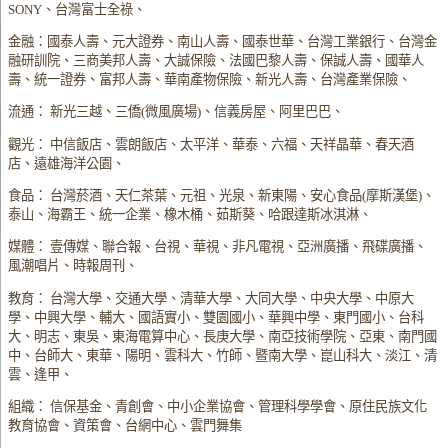
SONY、台灣富士全祿、
金融：國泰人壽、元大證券、南山人壽、國泰世華、台灣工業銀行、台灣金
融研訓院、三商美邦人壽、大誠保險、法國巴黎人壽、保誠人壽、國華人
壽、統一證券、富邦人壽、華南產物保險、新光人壽、台灣產業保險、
流通： 新光三越、三僑(微風廣場)、信義房屋、阿里巴巴、
觀光： 中信飯店、雲朗飯店、太平洋、華泰、六福、天祥晶華、春天酒
店、遠雄海洋公園、
食品： 台灣菸酒、天仁茶葉、元祖、光泉、新東陽、安心食品(摩斯漢堡)、
泰山、海霸王、統一企業、橡木桶、茹斯葵、哈跟達斯冰淇淋、
媒體： 壹傳媒、聯合報、台視、華視、非凡電視、亞洲廣播、飛碟廣播、
風潮唱片、時報周刊、
教育： 台灣大學、交通大學、清華大學、大同大學、中央大學、中原大
學、中興大學、輔大、國語實小、雙園國小、華興中學、東門國小、台科
大、明志、東吳、東海電算中心、長庚大學、南亞技術學院、亞東、南門國
中、台師大、東華、陽明、雲科大、竹師、暨南大學、崑山科大、淡江、清
雲、逢甲、
組織： 信保基金、青創會、中小企業協會、管理科學學會、原住民族文化
教育協會、資策會、台網中心、雲門舞集