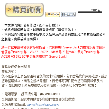
．本文件的資訊若有修改，恕不另行通知。
．規格或報價若有誤，以原廠型錄或正式報價單為主。
．本網站內容或文件當中所提及之品牌及產品名稱或圖片均為其原所屬公司
之版權、商標或註冊商標。
滿一定數量或金額還有多款贈品可供選擇喔! ServerBank力梭資訊給你最超
值優惠的Acer宏碁 - V3-371-507P - NB筆電/平板/AIO ,最好的Acer宏碁 -
ACER V3-371-507P採購選擇就在 ServerBank!
交易及運送保固說明
交易方式：
您不確定以上商品是否符合您的需求?沒關係，我們會為您向原廠確認。或是
您希望增減以上商品之規格零組件，我們都可彈性配合您的需要報價及出
貨。 如您對以上產品規格以及價格滿意，可透過以下方式進行採購：
1.電話聯繫： 請直接來電：
(02)8969-0901
2.網路詢價：點選本頁購買詢價我們會立即與您聯繫!
3.來函詢價Email:
service@serverbank.com.tw