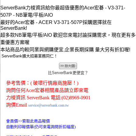
ServerBank力梭資訊給你最超值優惠的Acer宏碁 - V3-371-
507P - NB筆電/平板/AIO
最好的Acer宏碁 - ACER V3-371-507P採購選擇就在
ServerBank!
超多款NB筆電/平板/AIO 歡迎您來電討論採購需求，現在更有多
重優惠方案喔
本站商品均較同業與網購便宜,企業長期採購 量大另有折扣喔!
ServerBank擴大招募業務同仁！
比ServerBank更便宜？
參考售價：( 破壞行情廠商施壓！)
詢問任何Acer宏碁相關產品請立即來電
力梭資訊 ServerBank 電話:(02)8969-0901
詢價Email
service@serverbank.com.tw
會員價>>
索取此商品報價
自動列印報價單(仍可來電詢問折扣幅度)