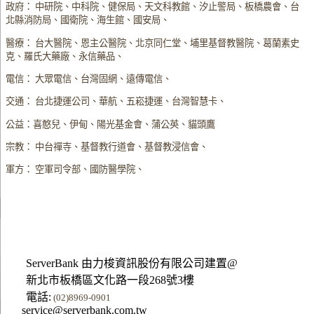
政府： 中研院、中科院、健保局、天文科教館、汐止警局、板橋農會、台
北縣消防局、國衛院、海生館、國安局、
醫療： 台大醫院、恩主公醫院、北京同仁堂、埔里基督教醫院、葛蘭素史
克、羅氏大藥廠、永信藥品、
電信： 大眾電信、台灣固網、遠傳電信、
交通： 台北捷運公司、華航、五崧捷運、台灣智慧卡、
公益：喜憨兒、伊甸、陽光基金會、蒲公英、貓頭鷹
宗教： 中台禪寺、基督教行道會、基督教浸信會、
軍方： 空軍司令部、國防醫學院、
ServerBank 由力梭資訊股份有限公司建置@
新北市板橋區文化路一段268號3樓
電話:
(02)8969-0901
service@serverbank.com.tw