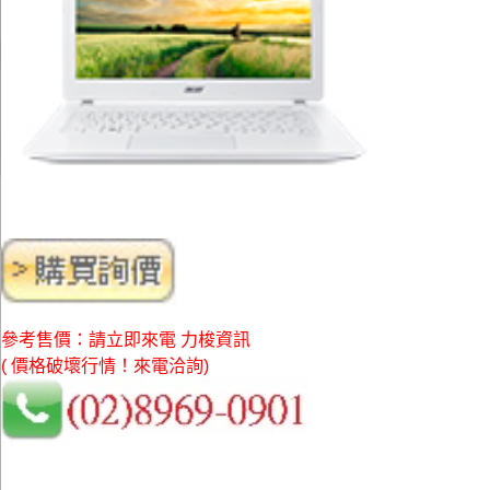
參考售價：請立即來電 力梭資訊
( 價格破壞行情！來電洽詢)