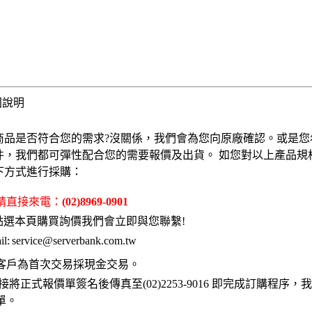
固說明
商品是否符合您的需求?沒關係，我們會為您向原廠確認。或是您
件，我們都可彈性配合您的需要報價及出貨。 如您對以上產品規
下方式進行採購：
 請直接來電：
(02)8969-0901
點選本頁購買詢價我們會立即與您聯繫!
l:
service@serverbank.com.tw
客戶為首次交易採現金交易。
接將正式報價單簽名後傳真至(02)2253-9016 即完成訂購程序
單。