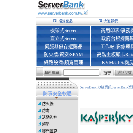
機架式Server
商用印表/事務
直立式Server
政府台銀採購
伺服器儲存選購品
工作站-影像運
防火牆/資安/SPAM
高階主板顯卡Rai
網路設備/頻寬管理
KVM/UPS/機
ServerBank 力梭資訊ServerBa
防毒安全軟體
防火牆
防毒
活動監控
趨勢
賽門鐵克