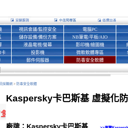
機
視訊會議/監控安全
電腦PC
區
儲存設備/備份方案
NB筆電/平板/AIO
算
液晶電視/螢幕
影印機/繪圖機
d卡
投影機
微軟軟體專區
房
郵件伺服器
防毒安全軟體
>
nk資訊採購網
防毒安全軟體
Kaspersky卡巴斯基 虛擬化
廠牌：Kaspersky卡巴斯基
>>瀏覽
Kasper