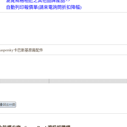
瀏覽規格相近之其他品牌產品>>
自動列印報價單(請來電詢問折扣降幅)
！
spersky卡巴斯基原廠配件