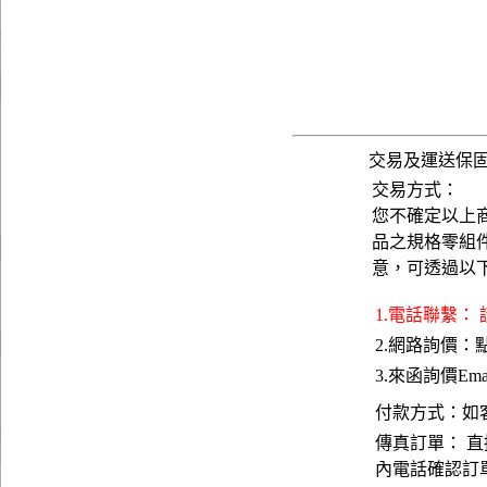
交易及運送保
交易方式：
您不確定以上
品之規格零組
意，可透過以
1.電話聯繫：
2.網路詢價：
3.來函詢價Emai
付款方式：如
傳真訂單： 直
內電話確認訂