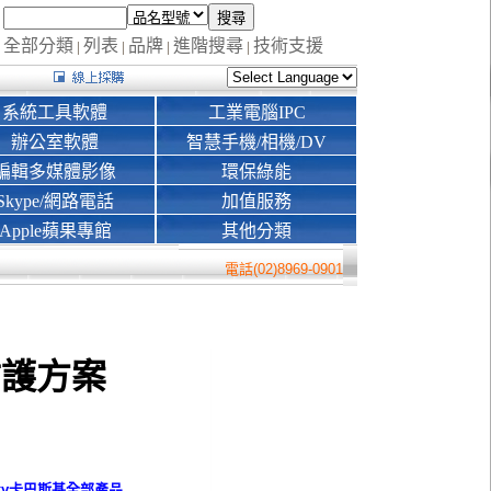
全部分類
列表
品牌
進階搜尋
技術支援
|
|
|
|
系統工具軟體
工業電腦IPC
辦公室軟體
智慧手機/相機/DV
編輯多媒體影像
環保綠能
Skype/網路電話
加值服務
Apple蘋果專館
其他分類
電話(02)8969-0901
防護方案
sky卡巴斯基
全部產品