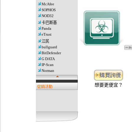
McAfee
SOPHOS
NOD32
卡巴斯基
Panda
eTrust
江民
bullguard
BitDefender
G DATA
IP-Scan
Norman
想要更便宜？
促銷活動