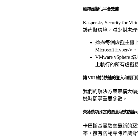
維持虛擬化平台效能
Kaspersky Securi
護虛擬環境，減少對處理
透過每個虛擬主機上的單一
Microsoft Hyper-
VMware vSp
上執行的所有虛擬
讓 VDI 維持快速的登入和應
我們的解決方案架構大幅提
機時間等重要參數。
榮獲獎項肯定的惡意程式防護
卡巴斯基實驗室最新的惡
率，擁有防範零時差威脅