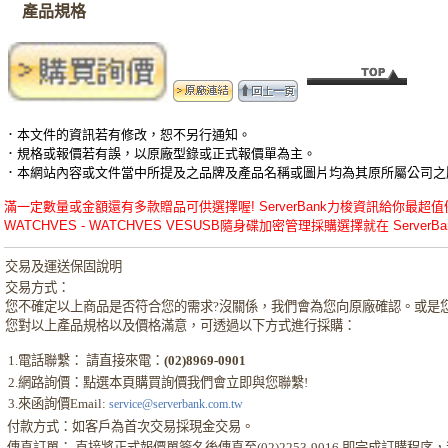
產品規格
．本文件的資訊若有修改，恕不另行通知。
．規格或報價若有誤，以原廠型錄或正式報價單為主。
．本網站內容或文件當中所提及之品牌及產品名稱或圖片均為其原所屬公司之
滿一定數量或金額還有多款贈品可供選擇喔! ServerBank力梭資訊給你最超值優惠
WATCHVES - WATCHVES VESUSB隨身碟加密管理採購選擇就在 ServerBan
交易及運送保固說明
交易方式：
您不確定以上商品是否符合您的需求?沒關係，我們會為您向原廠確認。或是
您對以上產品規格以及價格滿意，可透過以下方式進行採購：
1.電話聯繫： 請直接來電：
(02)8969-0901
2.網路詢價：點選本頁購買詢價我們會立即與您聯繫!
3.來函詢價Email:
service@serverbank.com.tw
付款方式：如客戶為首次交易採現金交易。
傳真訂單： 直接將正式報價單簽名後傳真至(02)2253-9016 即完成訂購