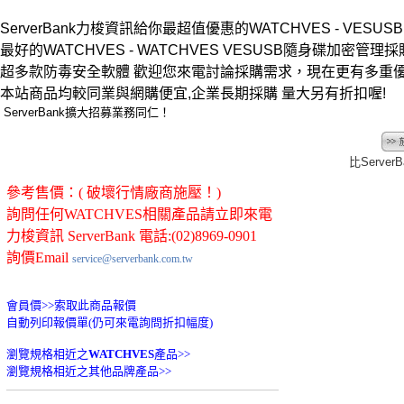
ServerBank力梭資訊給你最超值優惠的WATCHVES - VES
最好的WATCHVES - WATCHVES VESUSB隨身碟加密管理採購選
超多款防毒安全軟體 歡迎您來電討論採購需求，現在更有多重
本站商品均較同業與網購便宜,企業長期採購 量大另有折扣喔!
ServerBank擴大招募業務同仁！
比Serve
參考售價：( 破壞行情廠商施壓！)
詢問任何WATCHVES相關產品請立即來電
力梭資訊 ServerBank 電話:(02)8969-0901
詢價Email
service@serverbank.com.tw
會員價>>
索取此商品報價
自動列印報價單(仍可來電詢問折扣幅度)
瀏覽規格相近之
WATCHVES
產品>>
瀏覽規格相近之其他品牌產品>>