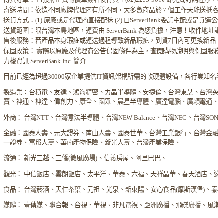
寄送時間：依造不同廠牌代理商有所不同，大多數商品於 7 個工作天能送抵
送貨方式：(1) 原廠或是代理商直接配送 (2) 由ServerBank委託宅配或是貨
送貨範圍：限台灣本島地區，運費由 ServerBank 為您負擔，注意！收件地
售後服務：若產品本身瑕疵或運送過程導致新品瑕疵，到貨7日內可更換新品
保固政策： 實際以原廠及代理商公告保固條件為主，查閱購物說明與保固服
力梭資訊 ServerBank Inc. 簡介
目前已經為超過30000家企業提供IT資訊架構所需的軟硬體設備，各行業知
製造業：台積電、友達、鴻海精密、力晶半導體、安捷倫、台灣東芝、台灣
寶、神通、神達、偉創力、康全、國眾、晨星半導體、廣達電腦、廣穎電通
外商： 台灣NTT、台灣意法半導體、台灣NEW Balance、台灣NEC、台灣S
金融：國泰人壽、元大證券、南山人壽、國泰世華、台灣工業銀行、台灣金
一證券、富邦人壽、華南產物保險、新光人壽、台灣產業保險、
流通： 新光三越、三僑(微風廣場)、信義房屋、阿里巴巴、
觀光： 中信飯店、雲朗飯店、太平洋、華泰、六福、天祥晶華、春天酒店、
食品： 台灣菸酒、天仁茶葉、元祖、光泉、新東陽、安心食品(摩斯漢堡)、
媒體： 壹傳媒、聯合報、台視、華視、非凡電視、亞洲廣播、飛碟廣播、風