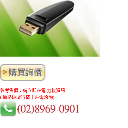
參考售價：請立即來電 力梭資訊
( 價格破壞行情！來電洽詢)