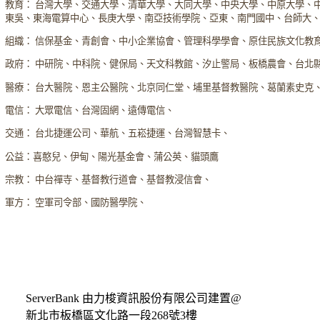
教育： 台灣大學、交通大學、清華大學、大同大學、中央大學、中原大學、
東吳、東海電算中心、長庚大學、南亞技術學院、亞東、南門國中、台師大
組織： 信保基金、青創會、中小企業協會、管理科學學會、原住民族文化教
政府： 中研院、中科院、健保局、天文科教館、汐止警局、板橋農會、台北
醫療： 台大醫院、恩主公醫院、北京同仁堂、埔里基督教醫院、葛蘭素史克
電信： 大眾電信、台灣固網、遠傳電信、
交通： 台北捷運公司、華航、五崧捷運、台灣智慧卡、
公益：喜憨兒、伊甸、陽光基金會、蒲公英、貓頭鷹
宗教： 中台禪寺、基督教行道會、基督教浸信會、
軍方： 空軍司令部、國防醫學院、
ServerBank 由力梭資訊股份有限公司建置@
新北市板橋區文化路一段268號3樓