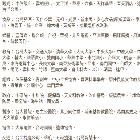
觀光： 中信飯店、雲朗飯店、太平洋、華泰、六福、天祥晶華、春天酒店、
海洋公園、
食品： 台灣菸酒、天仁茶葉、元祖、光泉、新東陽、安心食品(摩斯漢堡)、泰
山、海霸王、統一企業、橡木桶、茹斯葵、哈跟達斯冰淇淋、
媒體： 壹傳媒、聯合報、台視、華視、非凡電視、亞洲廣播、飛碟廣播、風
片、時報周刊、
教育： 台灣大學、交通大學、清華大學、大同大學、中央大學、中原大學、
大學、輔大、國語實小、雙園國小、華興中學、東門國小、台科大、明志、
吳、東海電算中心、長庚大學、南亞技術學院、亞東、南門國中、台師大、
華、陽明、雲科大、竹師、暨南大學、崑山科大、淡江、清雲、逢甲、
組織： 信保基金、青創會、中小企業協會、管理科學學會、原住民族文化教
會、資策會、台網中心、雲門舞集
政府： 中研院、中科院、健保局、天文科教館、汐止警局、板橋農會、台北
防局、國衛院、海生館、國安局、
醫療： 台大醫院、恩主公醫院、北京同仁堂、埔里基督教醫院、葛蘭素史克
氏大藥廠、永信藥品、
電信： 大眾電信、台灣固網、遠傳電信、
交通： 台北捷運公司、華航、五崧捷運、台灣智慧卡、