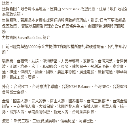
送達。
送貨範圍：限台灣本島地區，運費由 ServerBank 為您負擔，注意！收件地址
為郵政信箱。
售後服務：若產品本身瑕疵或運送過程導致新品瑕疵，到貨7日內可更換新品
保固政策： 實際以原廠及代理商公告保固條件為主，查閱購物說明與保固服
務。
力梭資訊 ServerBank Inc. 簡介
目前已經為超過30000家企業提供IT資訊架構所需的軟硬體設備，各行業知名
如：
製造業：台積電、友達、鴻海精密、力晶半導體、安捷倫、台灣東芝、台灣
凌、正崴、均豪、宏正、和碩聯合、東隆、建興電子、飛利浦明碁、泰金寶
通、神達、偉創力、康全、國眾、晨星半導體、廣達電腦、廣穎電通、聯華
體、寶成工業、廣運、
外商： 台灣NTT、台灣意法半導體、台灣NEW Balance、台灣NEC、台灣SO
台灣富士全祿、
金融：國泰人壽、元大證券、南山人壽、國泰世華、台灣工業銀行、台灣金
訓院、三商美邦人壽、大誠保險、法國巴黎人壽、保誠人壽、國華人壽、統
券、富邦人壽、華南產物保險、新光人壽、台灣產業保險、
流通： 新光三越、三僑(微風廣場)、信義房屋、阿里巴巴、