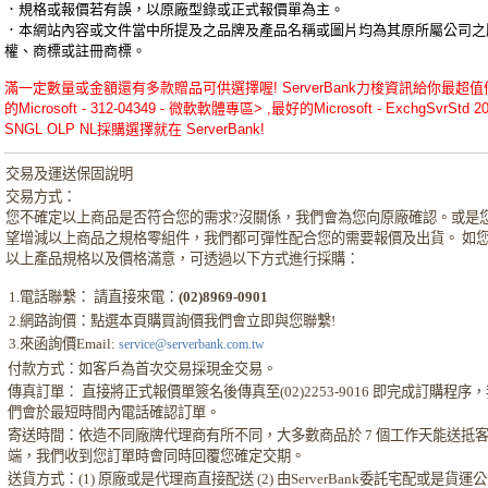
．規格或報價若有誤，以原廠型錄或正式報價單為主。
．本網站內容或文件當中所提及之品牌及產品名稱或圖片均為其原所屬公司之
權、商標或註冊商標。
滿一定數量或金額還有多款贈品可供選擇喔! ServerBank力梭資訊給你最超值
的Microsoft - 312-04349 - 微軟軟體專區> ,最好的Microsoft - ExchgSvrStd 2
SNGL OLP NL採購選擇就在 ServerBank!
交易及運送保固說明
交易方式：
您不確定以上商品是否符合您的需求?沒關係，我們會為您向原廠確認。或是
望增減以上商品之規格零組件，我們都可彈性配合您的需要報價及出貨。 如
以上產品規格以及價格滿意，可透過以下方式進行採購：
1.電話聯繫： 請直接來電：
(02)8969-0901
2.網路詢價：點選本頁購買詢價我們會立即與您聯繫!
3.來函詢價Email:
service@serverbank.com.tw
付款方式：如客戶為首次交易採現金交易。
傳真訂單： 直接將正式報價單簽名後傳真至(02)2253-9016 即完成訂購程序
們會於最短時間內電話確認訂單。
寄送時間：依造不同廠牌代理商有所不同，大多數商品於 7 個工作天能送抵
端，我們收到您訂單時會同時回覆您確定交期。
送貨方式：(1) 原廠或是代理商直接配送 (2) 由ServerBank委託宅配或是貨運