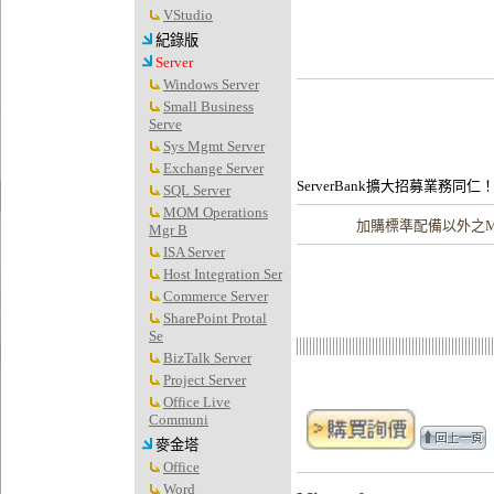
VStudio
紀錄版
Server
Windows Server
Small Business
Serve
Sys Mgmt Server
Exchange Server
ServerBank擴大招募業務同仁
SQL Server
MOM Operations
加購
標準配備以外之Mic
Mgr B
ISA Server
Host Integration Ser
Commerce Server
SharePoint Protal
Se
BizTalk Server
Project Server
Office Live
Communi
麥金塔
Office
Word