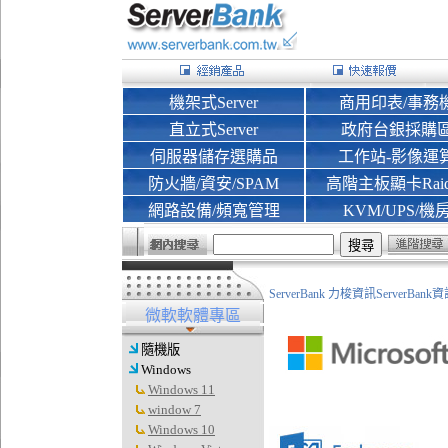
機架式Server
商用印表/事務
直立式Server
政府台銀採購
伺服器儲存選購品
工作站-影像運
防火牆/資安/SPAM
高階主板顯卡Rai
網路設備/頻寬管理
KVM/UPS/機
ServerBank 力梭資訊ServerBa
微軟軟體專區
隨機版
Windows
Windows 11
window 7
Windows 10