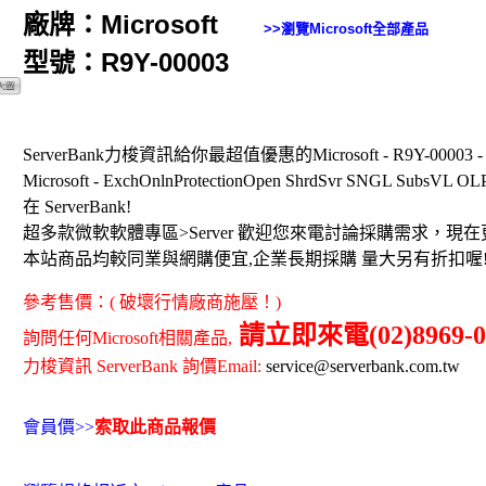
廠牌：Microsoft
>>瀏覽
Microsoft
全部產品
型號：R9Y-00003
ServerBank力梭資訊給你最超值優惠的Microsoft - R9Y-0000
Microsoft - ExchOnlnProtectionOpen ShrdSvr SNGL SubsV
在 ServerBank!
超多款微軟軟體專區>Server 歡迎您來電討論採購需求，現
本站商品均較同業與網購便宜,企業長期採購 量大另有折扣喔
參考售價：( 破壞行情廠商施壓！)
請立即來電(02)8969-0
詢問任何Microsoft相關產品,
力梭資訊 ServerBank 詢價Email:
service@serverbank.com.tw
會員價>>
索取此商品報價