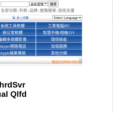
全部分類
列表
品牌
進階搜尋
技術支援
|
|
|
|
系統工具軟體
工業電腦IPC
辦公室軟體
智慧手機/相機/DV
編輯多媒體影像
環保綠能
Skype/網路電話
加值服務
Apple蘋果專館
其他分類
電話(02)8969-0901
hrdSvr
l Qlfd