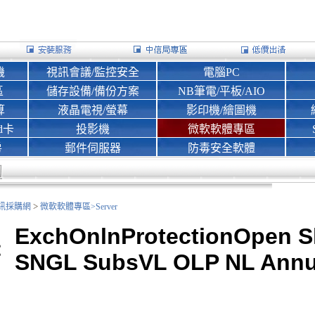
機
視訊會議/監控安全
電腦PC
區
儲存設備/備份方案
NB筆電/平板/AIO
算
液晶電視/螢幕
影印機/繪圖機
d卡
投影機
微軟軟體專區
房
郵件伺服器
防毒安全軟體
>
nk資訊採購網
微軟軟體專區>
Server
ExchOnlnProtectionOpen S
SNGL SubsVL OLP NL Annua