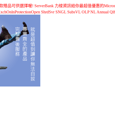
供選擇喔! ServerBank 力梭資訊給你最超值優惠的Microsoft -
xchOnlnProtectionOpen ShrdSvr SNGL SubsVL OLP NL Annual