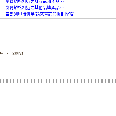
瀏覽規格相近之
Microsoft
產品>>
瀏覽規格相近之其他品牌產品>>
自動列印報價單(請來電詢問折扣降幅)
！
rosoft原廠配件