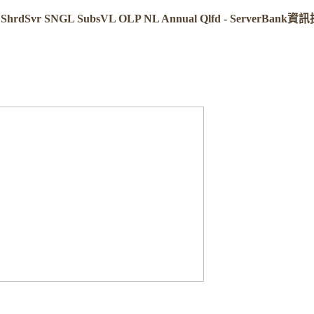
n ShrdSvr SNGL SubsVL OLP NL Annual Qlfd - ServerBank