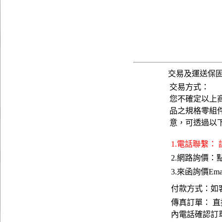
交易及運送保
交易方式：
您不確定以上
品之規格零組
意，可透過以
1.電話聯繫：
2.網路詢價：
3.來函詢價Emai
付款方式：如
傳真訂單： 直
內電話確認訂