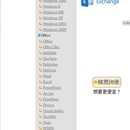
Windows Vista
Windows 8
Windows ME
Windows XP
Windows 2003
Windows 2000
Office
Office
Office Dev
InfoPath
OneNote
Publisher
Outlook
Word
Excel
PowerPoint
想要更便宜？
Access
FrontPage
Project
Visual studio
TechNet
Visio
MSDN