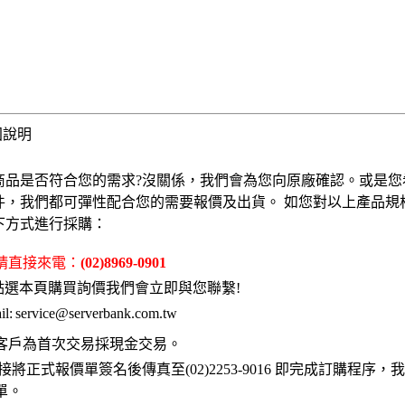
固說明
商品是否符合您的需求?沒關係，我們會為您向原廠確認。或是您
件，我們都可彈性配合您的需要報價及出貨。 如您對以上產品規
下方式進行採購：
 請直接來電：
(02)8969-0901
點選本頁購買詢價我們會立即與您聯繫!
l:
service@serverbank.com.tw
客戶為首次交易採現金交易。
接將正式報價單簽名後傳真至(02)2253-9016 即完成訂購程序
單。