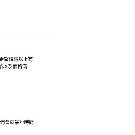
希望增減以上商
格以及價格滿
，我們會於最短時間