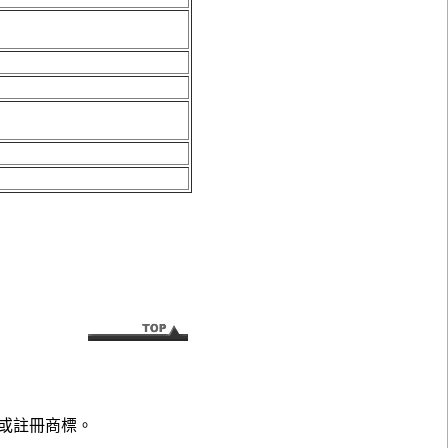
或註冊商標。