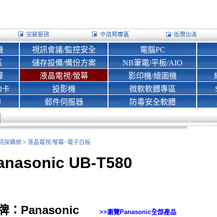
機
視訊會議/監控安全
電腦PC
區
儲存設備/備份方案
NB筆電/平板/AIO
算
液晶電視/螢幕
影印機/繪圖機
d卡
投影機
微軟軟體專區
房
郵件伺服器
防毒安全軟體
>
nk資訊採購網
液晶電視/螢幕>
電子白板
anasonic UB-T580
牌：Panasonic
>>瀏覽
Panasonic
全部產品