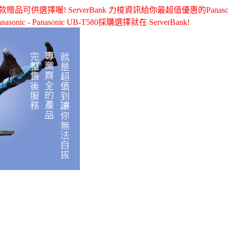
選擇喔! ServerBank 力梭資訊給你最超值優惠的Panasonic - Pa
nic - Panasonic UB-T580採購選擇就在 ServerBank!