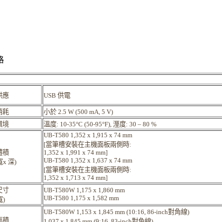
格
供應
USB 供電
消耗
小於 2.5 W (500 mA, 5 V)
環境
溫度: 10-35°C (50-95°F), 溼度: 30 – 80 %
UB-T580 1,352 x 1,915 x 74 mm
[當筆槽安裝在主機面板兩側時:
體積
1,352 x 1,991 x 74 mm]
UB-T580 1,352 x 1,637 x 74 mm
寬x 深)
[當筆槽安裝在主機面板兩側時:
1,352 x 1,713 x 74 mm]
尺寸
UB-T580W 1,175 x 1,860 mm
UB-T580 1,175 x 1,582 mm
寬)
UB-T580W 1,153 x 1,845 mm (10:16, 86-inch對角線)
面積
1,037 x 1,845 mm (9:16, 83-inch對角線)