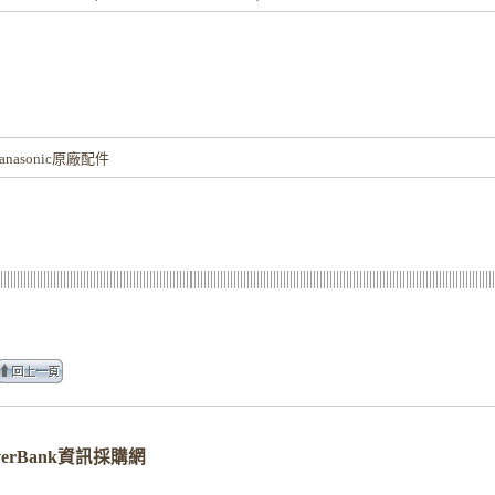
！
asonic原廠配件
ServerBank資訊採購網