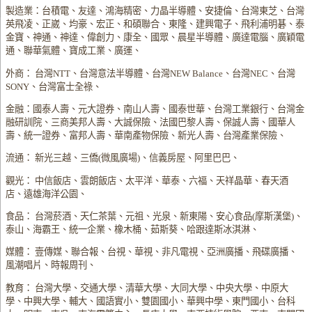
製造業：台積電、友達、鴻海精密、力晶半導體、安捷倫、台灣東芝、台灣
英飛凌、正崴、均豪、宏正、和碩聯合、東隆、建興電子、飛利浦明碁、泰
金寶、神通、神達、偉創力、康全、國眾、晨星半導體、廣達電腦、廣穎電
通、聯華氣體、寶成工業、廣運、
外商： 台灣NTT、台灣意法半導體、台灣NEW Balance、台灣NEC、台灣
SONY、台灣富士全祿、
金融：國泰人壽、元大證券、南山人壽、國泰世華、台灣工業銀行、台灣金
融研訓院、三商美邦人壽、大誠保險、法國巴黎人壽、保誠人壽、國華人
壽、統一證券、富邦人壽、華南產物保險、新光人壽、台灣產業保險、
流通： 新光三越、三僑(微風廣場)、信義房屋、阿里巴巴、
觀光： 中信飯店、雲朗飯店、太平洋、華泰、六福、天祥晶華、春天酒
店、遠雄海洋公園、
食品： 台灣菸酒、天仁茶葉、元祖、光泉、新東陽、安心食品(摩斯漢堡)、
泰山、海霸王、統一企業、橡木桶、茹斯葵、哈跟達斯冰淇淋、
媒體： 壹傳媒、聯合報、台視、華視、非凡電視、亞洲廣播、飛碟廣播、
風潮唱片、時報周刊、
教育： 台灣大學、交通大學、清華大學、大同大學、中央大學、中原大
學、中興大學、輔大、國語實小、雙園國小、華興中學、東門國小、台科