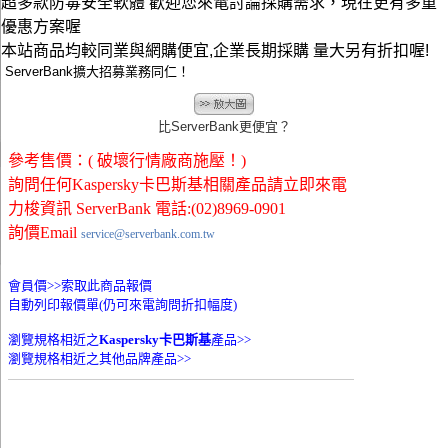
超多款防毒安全軟體 歡迎您來電討論採購需求，現在更有多重
優惠方案喔
本站商品均較同業與網購便宜,企業長期採購 量大另有折扣喔!
ServerBank擴大招募業務同仁！
比ServerBank更便宜？
參考售價：( 破壞行情廠商施壓！)
詢問任何Kaspersky卡巴斯基相關產品請立即來電
力梭資訊 ServerBank 電話:(02)8969-0901
詢價Email
service@serverbank.com.tw
會員價>>
索取此商品報價
自動列印報價單(仍可來電詢問折扣幅度)
瀏覽規格相近之
Kaspersky卡巴斯基
產品>>
瀏覽規格相近之其他品牌產品>>