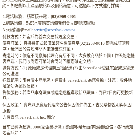
貨。 如您對以上產品規格以及價格滿意，可透過以下方式進行採購：
1.電話聯繫： 請直接來電：
(02)8969-0901
2.網路詢價：點選本頁購買詢價我們會立即與您聯繫!
3.來函詢價Email:
service@serverbank.com.tw
付款方式：如客戶為首次交易採現金交易。
傳真訂單： 直接將正式報價單簽名後傳真至(02)2253-9016 即完成訂購程
序，我們會於最短時間內電話確認訂單。
寄送時間：依造不同廠牌代理商有所不同，大多數商品於 7 個工作天能送抵
客戶端，我們收到您訂單時會同時回覆您確定交期。
送貨方式：(1) 原廠或是代理商直接配送 (2) 由ServerBank委託宅配或是貨運
公司送達。
送貨範圍：限台灣本島地區，運費由 ServerBank 為您負擔，注意！收件地
址請勿為郵政信箱。
售後服務：若產品本身瑕疵或運送過程導致新品瑕疵，到貨7日內可更換新
品。
保固政策： 實際以原廠及代理商公告保固條件為主，查閱購物說明與保固
服務。
力梭資訊 ServerBank Inc. 簡介
目前已經為超過30000家企業提供IT資訊架構所需的軟硬體設備，各行業知
名客戶如：