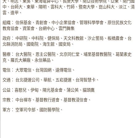
大、明志、東吳、東海電算中心、長庚大學、南亞技術學院、亞東、南門國
中、台師大、東華、陽明、雲科大、竹師、暨南大學、崑山科大、淡江、清
雲、逢甲、
組織： 信保基金、青創會、中小企業協會、管理科學學會、原住民族文化
教育協會、資策會、台網中心、雲門舞集
政府： 中研院、中科院、健保局、天文科教館、汐止警局、板橋農會、台
北縣消防局、國衛院、海生館、國安局、
醫療： 台大醫院、恩主公醫院、北京同仁堂、埔里基督教醫院、葛蘭素史
克、羅氏大藥廠、永信藥品、
電信： 大眾電信、台灣固網、遠傳電信、
交通： 台北捷運公司、華航、五崧捷運、台灣智慧卡、
公益：喜憨兒、伊甸、陽光基金會、蒲公英、貓頭鷹
宗教： 中台禪寺、基督教行道會、基督教浸信會、
軍方： 空軍司令部、國防醫學院、