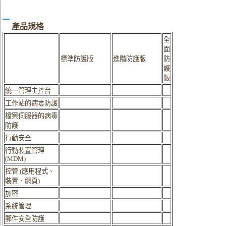
產品規格
全
面
標準防護版
進階防護版
防
護
版
統一管理主控台
工作站的病毒防護
檔案伺服器的病毒
防護
行動安全
行動裝置管理
(MDM)
控管 (應用程式、
裝置、網頁)
加密
系統管理
郵件安全防護