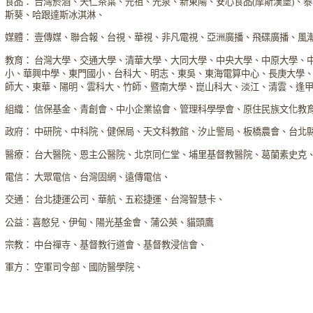
食品： 台灣菸酒、天仁茶葉、元祖、光泉、新東陽、安心食品(摩斯漢堡)、
斯葵、哈跟達斯冰淇淋、
媒體： 壹傳媒、聯合報、台視、華視、非凡電視、亞洲廣播、飛碟廣播、風
教育： 台灣大學、交通大學、清華大學、大同大學、中央大學、中原大學、
小、華興中學、東門國小、台科大、明志、東吳、東海電算中心、長庚大學
師大、東華、陽明、雲科大、竹師、暨南大學、崑山科大、淡江、清雲、逢
組織： 信保基金、青創會、中小企業協會、管理科學學會、原住民族文化教
政府： 中研院、中科院、健保局、天文科教館、汐止警局、板橋農會、台北
醫療： 台大醫院、恩主公醫院、北京同仁堂、埔里基督教醫院、葛蘭素史克
電信： 大眾電信、台灣固網、遠傳電信、
交通： 台北捷運公司、華航、五崧捷運、台灣智慧卡、
公益：喜憨兒、伊甸、陽光基金會、蒲公英、貓頭鷹
宗教： 中台禪寺、基督教行道會、基督教浸信會、
軍方： 空軍司令部、國防醫學院、