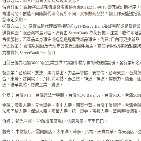
付款方式：如客戶為首次交易採現金交易。
傳真訂單： 直接將正式報價單簽名後傳真至(02)2253-9016 即完成訂購
寄送時間：依造不同廠牌代理商有所不同，大多數商品於 7 個工作天能送抵
您確定交期。
送貨方式：(1) 原廠或是代理商直接配送 (2) 由ServerBank委託宅配或是貨
送貨範圍：限台灣本島地區，運費由 ServerBank 為您負擔，注意！收件地
售後服務：若產品本身瑕疵或運送過程導致新品瑕疵，到貨7日內可更換新品
保固政策： 實際以原廠及代理商公告保固條件為主，查閱購物說明與保固服
力梭資訊 ServerBank Inc. 簡介
目前已經為超過30000家企業提供IT資訊架構所需的軟硬體設備，各行業知
製造業：台積電、友達、鴻海精密、力晶半導體、安捷倫、台灣東芝、台灣
合、東隆、建興電子、飛利浦明碁、泰金寶、神通、神達、偉創力、康全、
通、聯華氣體、寶成工業、廣運、
外商： 台灣NTT、台灣意法半導體、台灣NEW Balance、台灣NEC、台灣S
金融：國泰人壽、元大證券、南山人壽、國泰世華、台灣工業銀行、台灣金
法國巴黎人壽、保誠人壽、國華人壽、統一證券、富邦人壽、華南產物保險
流通： 新光三越、三僑(微風廣場)、信義房屋、阿里巴巴、
觀光： 中信飯店、雲朗飯店、太平洋、華泰、六福、天祥晶華、春天酒店、