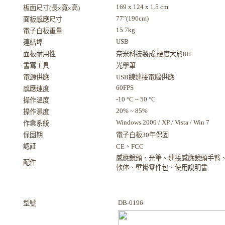
169 x 124 x 1.5 cm
板面尺寸(長x寬x高)
77”(196cm)
面板感應尺寸
15.7kg
電子白板重量
USB
連結埠
面板耐用性
奈米科技製成,硬度大於8H
書寫工具
光學筆
電源供應
USB線連接電腦供應
60FPS
感應速度
-10 °C ~ 50 °C
操作溫度
20% ~ 85%
操作濕度
Windows 2000 / XP / Vista / Win 7
作業系統
保固期
電子白板30年保固
認証
CE、FCC
感應鏡頭、光筆、連接感應鏡頭手臂、U
配件
軟体、壁掛零件包、使用說明書
DB-0196
型號