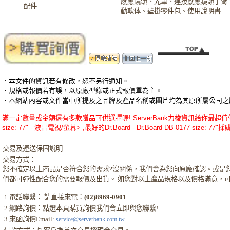
感應鏡頭、光筆、連接感應鏡頭手臂、
配件
動軟体、壁掛零件包、使用說明書
．本文件的資訊若有修改，恕不另行通知。
．規格或報價若有誤，以原廠型錄或正式報價單為主。
．本網站內容或文件當中所提及之品牌及產品名稱或圖片均為其原所屬公司之
滿一定數量或金額還有多款贈品可供選擇喔! ServerBank力梭資訊給你最超值優惠的Dr.Bo
size: 77" - 液晶電視/螢幕> ,最好的Dr.Board - Dr.Board DB-0177 size: 77
交易及運送保固說明
交易方式：
您不確定以上商品是否符合您的需求?沒關係，我們會為您向原廠確認。或是
們都可彈性配合您的需要報價及出貨。 如您對以上產品規格以及價格滿意，
1.電話聯繫： 請直接來電：
(02)8969-0901
2.網路詢價：點選本頁購買詢價我們會立即與您聯繫!
3.來函詢價Email:
service@serverbank.com.tw