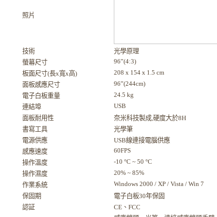
照片
技術
光學原理
96”(4:3)
螢幕尺寸
208 x 154 x 1.5 cm
板面尺寸(長x寬x高)
96”(244cm)
面板感應尺寸
24.5 kg
電子白板重量
USB
連結埠
面板耐用性
奈米科技製成,硬度大於8H
書寫工具
光學筆
電源供應
USB線連接電腦供應
60FPS
感應速度
-10 °C ~ 50 °C
操作溫度
20% ~ 85%
操作濕度
Windows 2000 / XP / Vista / Win 7
作業系統
保固期
電子白板30年保固
認証
CE、FCC