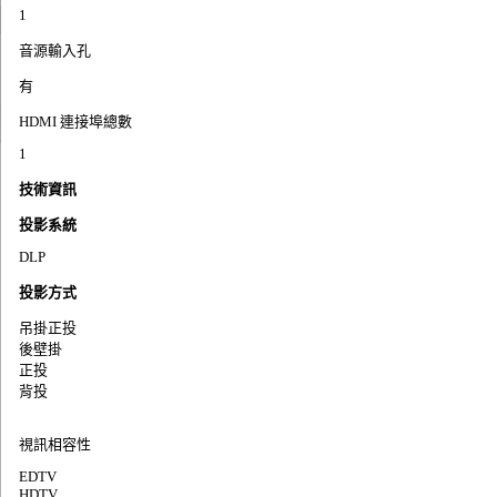
1
音源輸入孔
有
HDMI 連接埠總數
1
技術資訊
投影系統
DLP
投影方式
吊掛正投
後壁掛
正投
背投
視訊相容性
EDTV
HDTV