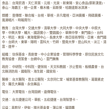
食品： 台灣菸酒、天仁茶葉、元祖、光泉、新東陽、安心食品(摩斯漢堡)、
泰山、海霸王、統一企業、橡木桶、茹斯葵、哈跟達斯冰淇淋、
媒體： 壹傳媒、聯合報、台視、華視、非凡電視、亞洲廣播、飛碟廣播、
風潮唱片、時報周刊、
教育： 台灣大學、交通大學、清華大學、大同大學、中央大學、中原大
學、中興大學、輔大、國語實小、雙園國小、華興中學、東門國小、台科
大、明志、東吳、東海電算中心、長庚大學、南亞技術學院、亞東、南門國
中、台師大、東華、陽明、雲科大、竹師、暨南大學、崑山科大、淡江、清
雲、逢甲、
組織： 信保基金、青創會、中小企業協會、管理科學學會、原住民族文化
教育協會、資策會、台網中心、雲門舞集
政府： 中研院、中科院、健保局、天文科教館、汐止警局、板橋農會、台
北縣消防局、國衛院、海生館、國安局、
醫療： 台大醫院、恩主公醫院、北京同仁堂、埔里基督教醫院、葛蘭素史
克、羅氏大藥廠、永信藥品、
電信： 大眾電信、台灣固網、遠傳電信、
交通： 台北捷運公司、華航、五崧捷運、台灣智慧卡、
公益：喜憨兒、伊甸、陽光基金會、蒲公英、貓頭鷹