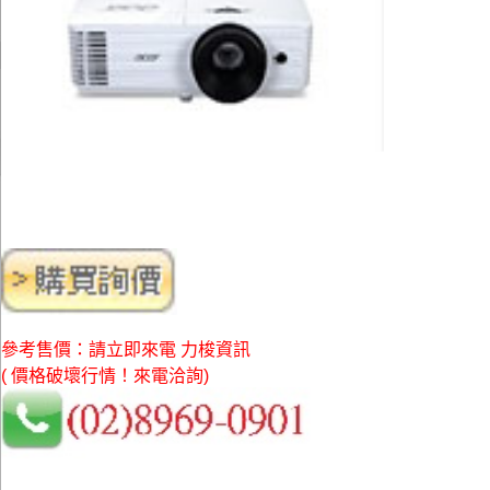
參考售價：請立即來電 力梭資訊
( 價格破壞行情！來電洽詢)