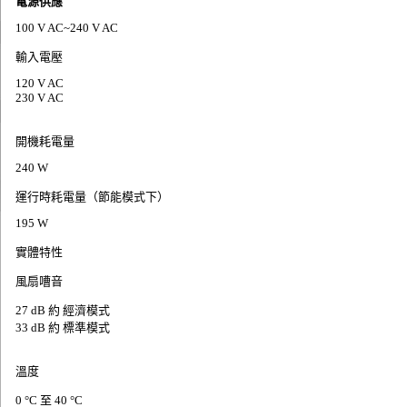
電源供應
100 V AC~240 V AC
輸入電壓
120 V AC
230 V AC
開機耗電量
240 W
運行時耗電量（節能模式下）
195 W
實體特性
風扇嘈音
27 dB 約 經濟模式
33 dB 約 標準模式
溫度
0 °C 至 40 °C