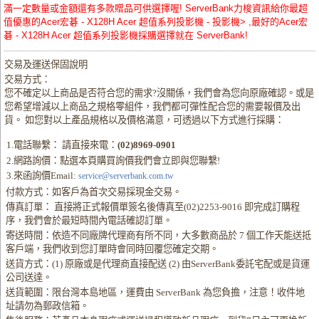
滿一定數量或金額還有多款贈品可供選擇喔! ServerBank力梭資訊給你最超
值優惠的Acer宏碁 - X128H Acer 超值系列投影機 - 投影機> ,最好的Acer宏
碁 - X128H Acer 超值系列投影機採購選擇就在 ServerBank!
交易及運送保固說明
交易方式：
您不確定以上商品是否符合您的需求?沒關係，我們會為您向原廠確認。或是
您希望增減以上商品之規格零組件，我們都可彈性配合您的需要報價及出
貨。 如您對以上產品規格以及價格滿意，可透過以下方式進行採購：
1.電話聯繫： 請直接來電：
(02)8969-0901
2.網路詢價：點選本頁購買詢價我們會立即與您聯繫!
3.來函詢價Email:
service@serverbank.com.tw
付款方式：如客戶為首次交易採現金交易。
傳真訂單： 直接將正式報價單簽名後傳真至(02)2253-9016 即完成訂購程
序，我們會於最短時間內電話確認訂單。
寄送時間：依造不同廠牌代理商有所不同，大多數商品於 7 個工作天能送抵
客戶端，我們收到您訂單時會同時回覆您確定交期。
送貨方式：(1) 原廠或是代理商直接配送 (2) 由ServerBank委託宅配或是貨運
公司送達。
送貨範圍：限台灣本島地區，運費由 ServerBank 為您負擔，注意！收件地
址請勿為郵政信箱。