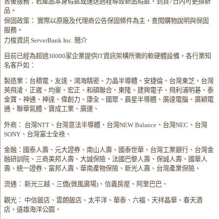
售後服務：若產品本身瑕疵或運送過程導致新品瑕疵，到貨7日內可更換新
品。
保固政策： 實際以原廠及代理商公告保固條件為主，查閱購物說明與保固
服務。
力梭資訊 ServerBank Inc. 簡介
目前已經為超過30000家企業提供IT資訊架構所需的軟硬體設備，各行業知
名客戶如：
製造業：台積電、友達、鴻海精密、力晶半導體、安捷倫、台灣東芝、台灣
英飛凌、正崴、均豪、宏正、和碩聯合、東隆、建興電子、飛利浦明碁、泰
金寶、神通、神達、偉創力、康全、國眾、晨星半導體、廣達電腦、廣穎電
通、聯華氣體、寶成工業、廣運、
外商： 台灣NTT、台灣意法半導體、台灣NEW Balance、台灣NEC、台灣
SONY、台灣富士全祿、
金融：國泰人壽、元大證券、南山人壽、國泰世華、台灣工業銀行、台灣金
融研訓院、三商美邦人壽、大誠保險、法國巴黎人壽、保誠人壽、國華人
壽、統一證券、富邦人壽、華南產物保險、新光人壽、台灣產業保險、
流通： 新光三越、三僑(微風廣場)、信義房屋、阿里巴巴、
觀光： 中信飯店、雲朗飯店、太平洋、華泰、六福、天祥晶華、春天酒
店、遠雄海洋公園、