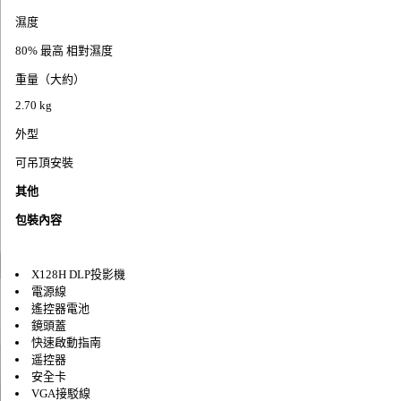
濕度
80% 最高 相對濕度
重量（大約）
2.70 kg
外型
可吊頂安裝
其他
包裝內容
X128H DLP投影機
電源線
遙控器電池
鏡頭蓋
快速啟動指南
遥控器
安全卡
VGA接駁線