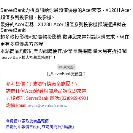
ServerBank力梭資訊給你最超值優惠的Acer宏碁 - X128H Acer
超值系列投影機 - 投影機>
最好的Acer宏碁 - X128H Acer 超值系列投影機採購選擇就在
ServerBank!
超多款投影機>3D實物投影機 歡迎您來電討論採購需求，現在
更有多重優惠方案喔
本站商品均較同業與網購便宜,企業長期採購 量大另有折扣喔!
ServerBank擴大招募業務同仁！
比ServerBank更便宜？
參考售價：( 破壞行情廠商施壓！)
詢問任何Acer宏碁相關產品請立即來電
力梭資訊 ServerBank 電話:(02)8969-0901
詢價Email
service@serverbank.com.tw
會員價>>
索取此商品報價
自動列印報價單(仍可來電詢問折扣幅度)