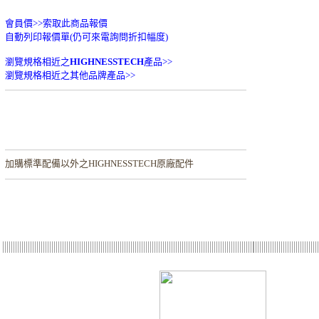
會員價>>
索取此商品報價
自動列印報價單(仍可來電詢問折扣幅度)
瀏覽規格相近之
HIGHNESSTECH
產品>>
瀏覽規格相近之其他品牌產品>>
加購
標準配備以外之HIGHNESSTECH原廠配件