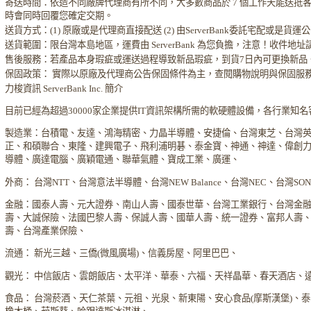
寄送時間：依造不同廠牌代理商有所不同，大多數商品於 7 個工作天能送抵
時會同時回覆您確定交期。
送貨方式：(1) 原廠或是代理商直接配送 (2) 由ServerBank委託宅配或是貨
送貨範圍：限台灣本島地區，運費由 ServerBank 為您負擔，注意！收件地
售後服務：若產品本身瑕疵或運送過程導致新品瑕疵，到貨7日內可更換新品
保固政策： 實際以原廠及代理商公告保固條件為主，查閱購物說明與保固服
力梭資訊 ServerBank Inc. 簡介
目前已經為超過30000家企業提供IT資訊架構所需的軟硬體設備，各行業知
製造業：台積電、友達、鴻海精密、力晶半導體、安捷倫、台灣東芝、台灣
正、和碩聯合、東隆、建興電子、飛利浦明碁、泰金寶、神通、神達、偉創
導體、廣達電腦、廣穎電通、聯華氣體、寶成工業、廣運、
外商： 台灣NTT、台灣意法半導體、台灣NEW Balance、台灣NEC、台灣S
金融：國泰人壽、元大證券、南山人壽、國泰世華、台灣工業銀行、台灣金
壽、大誠保險、法國巴黎人壽、保誠人壽、國華人壽、統一證券、富邦人壽
壽、台灣產業保險、
流通： 新光三越、三僑(微風廣場)、信義房屋、阿里巴巴、
觀光： 中信飯店、雲朗飯店、太平洋、華泰、六福、天祥晶華、春天酒店、
食品： 台灣菸酒、天仁茶葉、元祖、光泉、新東陽、安心食品(摩斯漢堡)、