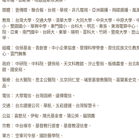
橡木桶、茹斯葵、哈跟達斯冰淇淋、
媒體： 壹傳媒、聯合報、台視、華視、非凡電視、亞洲廣播、飛碟廣播、風
教育： 台灣大學、交通大學、清華大學、大同大學、中央大學、中原大學、
小、雙園國小、華興中學、東門國小、台科大、明志、東吳、東海電算中心
院、亞東、南門國中、台師大、東華、陽明、雲科大、竹師、暨南大學、崑
甲、
組織： 信保基金、青創會、中小企業協會、管理科學學會、原住民族文化教
心、雲門舞集
政府： 中研院、中科院、健保局、天文科教館、汐止警局、板橋農會、台北
館、國安局、
醫療： 台大醫院、恩主公醫院、北京同仁堂、埔里基督教醫院、葛蘭素史克
品、
電信： 大眾電信、台灣固網、遠傳電信、
交通： 台北捷運公司、華航、五崧捷運、台灣智慧卡、
公益：喜憨兒、伊甸、陽光基金會、蒲公英、貓頭鷹
宗教： 中台禪寺、基督教行道會、基督教浸信會、
軍方： 空軍司令部、國防醫學院、