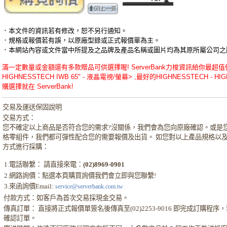
．本文件的資訊若有修改，恕不另行通知。
．規格或報價若有誤，以原廠型錄或正式報價單為主。
．本網站內容或文件當中所提及之品牌及產品名稱或圖片均為其原所屬公司之
滿一定數量或金額還有多款贈品可供選擇喔! ServerBank力梭資訊給你最超值優惠
HIGHNESSTECH IWB 65" - 液晶電視/螢幕> ,最好的HIGHNESSTECH - HIG
購選擇就在 ServerBank!
交易及運送保固說明
交易方式：
您不確定以上商品是否符合您的需求?沒關係，我們會為您向原廠確認。或是
格零組件，我們都可彈性配合您的需要報價及出貨。 如您對以上產品規格以
方式進行採購：
1.電話聯繫： 請直接來電：
(02)8969-0901
2.網路詢價：點選本頁購買詢價我們會立即與您聯繫!
3.來函詢價Email:
service@serverbank.com.tw
付款方式：如客戶為首次交易採現金交易。
傳真訂單： 直接將正式報價單簽名後傳真至(02)2253-9016 即完成訂購程
確認訂單。