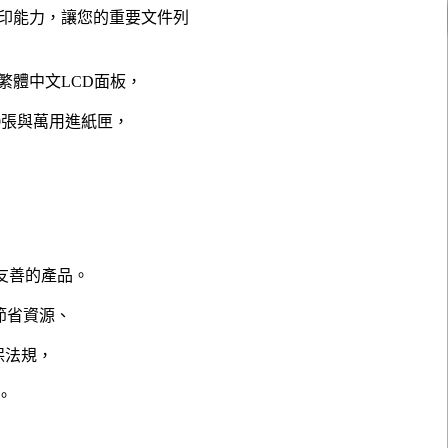
印能力，讓您的重要文件列
晰的全繁體中文LCD面板，
0張與萬用進紙匣，
地球友善的產品。
、節省資源、
保法規，
%。