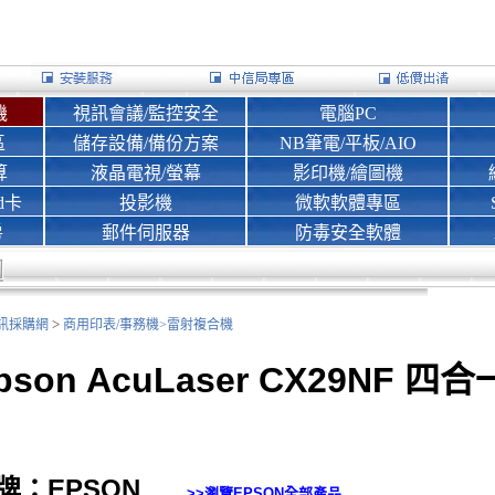
機
視訊會議/監控安全
電腦PC
區
儲存設備/備份方案
NB筆電/平板/AIO
算
液晶電視/螢幕
影印機/繪圖機
d卡
投影機
微軟軟體專區
房
郵件伺服器
防毒安全軟體
>
nk資訊採購網
商用印表/事務機>
雷射複合機
pson AcuLaser CX29NF 
牌：EPSON
>>瀏覽
EPSON
全部產品