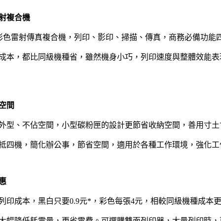
射複合機
r CX29NF彩色雷射傳真複合機，列印、影印、掃描、傳真，商務必備功
成本，都比同級機種省，雖然機身小巧，列印速度與整體效能表
空間
外型、不佔空間，小型碳粉匣的設計更節省收納空間，善用寸土
抵四機，簡化辦公事，節省空間，適用於各種工作環境，強化工
惠
印成本，黑白只要0.9元*，彩色每張4元，相較同級機種成本更
大幅降低耗電量，更省電費。可選購雙面列印器，大量列印時，