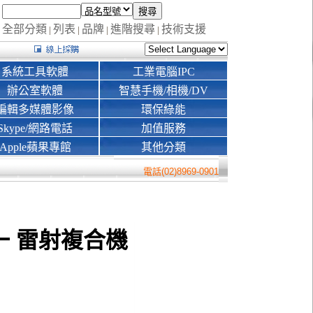
全部分類
列表
品牌
進階搜尋
技術支援
|
|
|
|
系統工具軟體
工業電腦IPC
辦公室軟體
智慧手機/相機/DV
編輯多媒體影像
環保綠能
Skype/網路電話
加值服務
Apple蘋果專館
其他分類
電話(02)8969-0901
四合一 雷射複合機