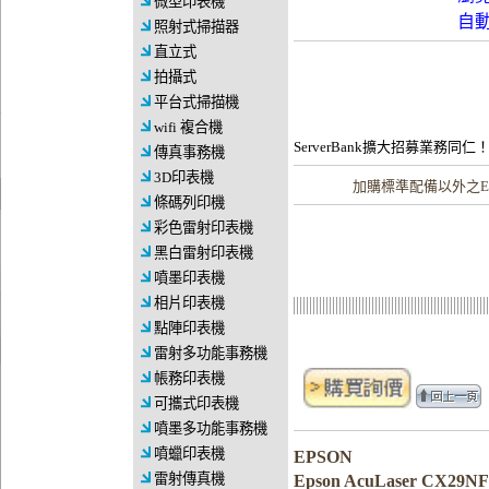
微型印表機
自
照射式掃描器
直立式
拍攝式
平台式掃描機
wifi 複合機
ServerBank擴大招募業務同仁
傳真事務機
3D印表機
加購
標準配備以外之E
條碼列印機
彩色雷射印表機
黑白雷射印表機
噴墨印表機
相片印表機
點陣印表機
雷射多功能事務機
帳務印表機
可攜式印表機
噴墨多功能事務機
噴蠟印表機
EPSON
雷射傳真機
Epson AcuLaser CX