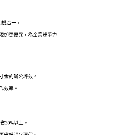
能四機合一，
現卻更優異，為企業競爭力
寸金的辦公坪效。
作效率。
省30%以上。
更省紙張又環保。