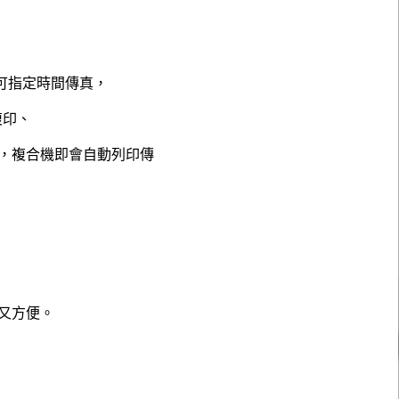
可指定時間傳真，
複印、
，複合機即會自動列印傳
又方便。