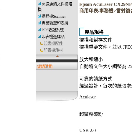
高速連續文件掃瞄
Epson AcuLaser CX
機
商用印表/事務機>雷射複
掃瞄機Scanner
專業微型印表機
POS收銀系統
產品規格
印表機選購品
掃描和封存文件
印表機配件
掃描重要文件，並以 JPEG
印表機耗材
放大和縮小
自動將文件大小調整為 25%
促銷活動
可靠的饋紙方式
經過設計，每次的紙張處
Aculaser
超微粒碳粉
USB 2.0