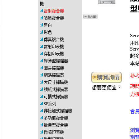
機
型
雷射複合機
噴墨複合機
黑白
彩色
Se
傳真複合機
用印
雷射印表機
Ser
存摺印表機
超
輕薄型掃瞄器
本
圖書掃瞄機
網路掃瞄器
參考
大尺寸掃瞄機
詢問
想要更便宜？
饋紙式掃描器
力梭資
可攜式掃描器
SP系列
非接觸式掃描機
會員
多功能複合機
量產型複合機
瀏
微噴印表機
瀏