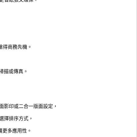
爭搶得商務先機。
、掃描或傳真。
面影印或二合一版面設定，
選擇排序方式，
備更多應用性。