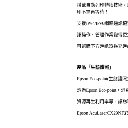
搭載自動列印轉換技術，
印不需再等待！
支援IPv4/IPv6網路通訊
讓操作、管理作業變得更加
可選購下方進紙器擴充進
產品「生態護照」
Epson Eco-poin
透過Epson Eco-p
資源再生利用率等，讓您
Epson AcuLaserC