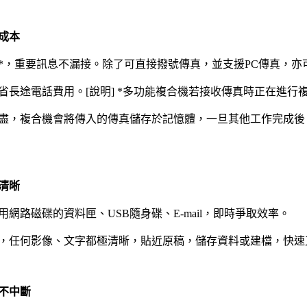
成本
*，重要訊息不漏接。除了可直接撥號傳真，並支援PC傳真，亦
省長途電話費用。[說明] *多功能複合機若接收傳真時正在進行
盡，複合機會將傳入的傳真儲存於記憶體，一旦其他工作完成後
清晰
網路磁碟的資料匣、USB隨身碟、E-mail，即時爭取效率。
，任何影像、文字都極清晰，貼近原稿，儲存資料或建檔，快速
不中斷