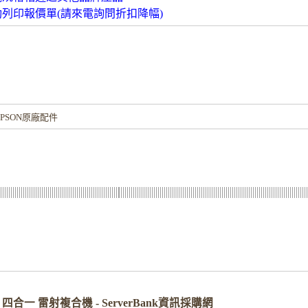
動列印報價單(請來電詢問折扣降幅)
！
PSON原廠配件
29NF 四合一 雷射複合機 - ServerBank資訊採購網