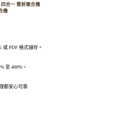
29NF 四合一 雷射複合機
合機
 或 PDF 格式儲存。
 至 400%。
理都安心可靠