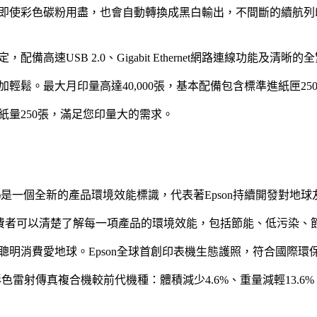
即使彩色碳粉用盡，也會自動轉換成黑白輸出，不間斷的續航列
協定，配備高速USB 2.0、Gigabit Ethernet網路連線功能及清
輕鬆。最大月印量高達40,000張，基本配備包含標準進紙匣25
紙量250張，滿足您印量大的需求。
t(生態護照)是一個全新的產品環境效能標識，代表著Epson持續開發對
oint，消費者可以清楚了解每一項產品的環境效能，包括節能、低污染
聰明消費愛地球。Epson全球首創印表機生態護照，符合國際環
X29NF彩色雷射傳真複合機較前代機種：體積減少4.6%、重量減輕13.6