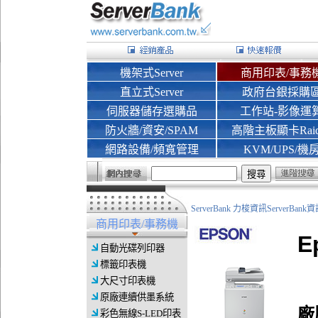
機架式Server
商用印表/事務
直立式Server
政府台銀採購
伺服器儲存選購品
工作站-影像運
防火牆/資安/SPAM
高階主板顯卡Rai
網路設備/頻寬管理
KVM/UPS/機
ServerBank 力梭資訊ServerBa
商用印表/事務機
E
自動光碟列印器
標籤印表機
大尺寸印表機
原廠連續供墨系統
廠
彩色無線S-LED印表