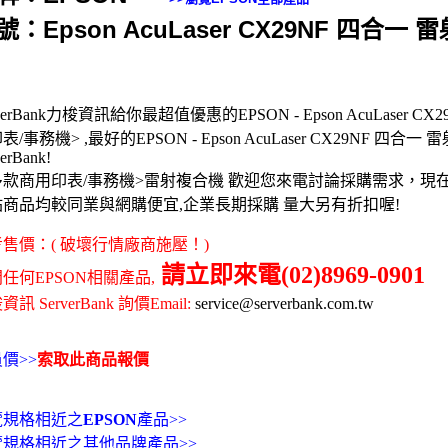
號：Epson AcuLaser CX29NF 四合一
rverBank力梭資訊給你最超值優惠的EPSON - Epson AcuLaser C
表/事務機> ,最好的EPSON - Epson AcuLaser CX29NF 
verBank!
多款商用印表/事務機>雷射複合機 歡迎您來電討論採購需求，現
站商品均較同業與網購便宜,企業長期採購 量大另有折扣喔!
售價：( 破壞行情廠商施壓！)
請立即來電(02)8969-0901
任何EPSON相關產品,
訊 ServerBank 詢價Email:
service@serverbank.com.tw
價>>
索取此商品報價
覽規格相近之
EPSON
產品>>
覽規格相近之其他品牌產品>>