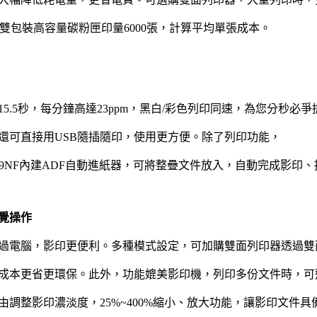
以雙包裝高容量碳粉匣印量6000張，計算平均單張成本。
5.5秒，每分鐘高達23ppm，黑白/彩色列印同速，為您分秒必
還可直接用USB隨插隨印，使用更方便。除了列印功能，
 CX29NF內建ADF自動進紙器，可將整疊文件放入，自動完成影印
覺操作
過電腦，影印更便利。多種模式設定，可加購雙面列印器透過雙
成本更省更環保。此外，功能媲美影印機，列印多份文件時，可
由調整影印濃淡度，25%~400%縮小、放大功能，讓影印文件具