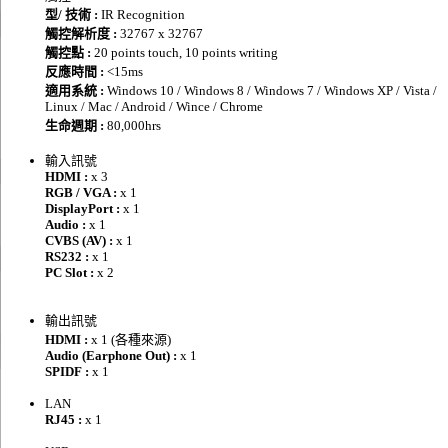
型/ 技術 :
IR Recognition
觸控解析度 :
32767 x 32767
觸控點 :
20 points touch, 10 points writing
反應時間 :
<15ms
適用系統 :
Windows 10 / Windows 8 / Windows 7 / Windows XP / Vista /
Linux / Mac / Android / Wince / Chrome
生命週期 :
80,000hrs
輸入訊號
HDMI :
x 3
RGB / VGA :
x 1
DisplayPort :
x 1
Audio :
x 1
CVBS (AV) :
x 1
RS232 :
x 1
PC Slot :
x 2
輸出訊號
HDMI :
x 1 (各種來源)
Audio (Earphone Out) :
x 1
SPIDF :
x 1
LAN
RJ45 :
x 1