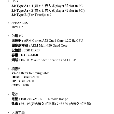
USB
2.0 Type A :
x 4 (前 x 2, 嵌入式 player 和 slot-in PC
3.0 Type A :
x 2 (前 x 1, 嵌入式 player 和 slot-in PC )
2.0 Type B (For Touch) :
x 2
SPEAKERS
16W x 2
內建 PC
處理器 :
ARM Cortex A53 Quad Core 1.2G Hz CPU
圖像處裡器 :
ARM Mali-450 Quad Core
記憶體 :
2GB DDR3
容量 :
16GB eMMC
網路 :
10/100M auto-identification and DHCP
相容性
VGA :
Refer to timing table
HDMI :
3840x2160
DP :
3840x2160
CVBS :
480i
電源
電壓 :
100-240VAC +/- 10% Wide Range
耗電 :
361 W (未含嵌入式電腦)；456 W (含嵌入式電腦)
人體工學