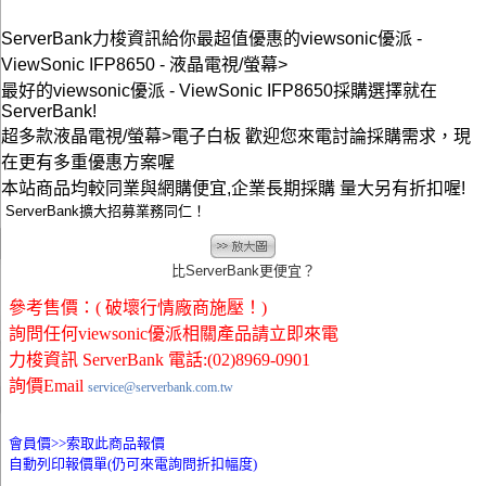
ServerBank力梭資訊給你最超值優惠的viewsonic優派 -
ViewSonic IFP8650 - 液晶電視/螢幕>
最好的viewsonic優派 - ViewSonic IFP8650採購選擇就在
ServerBank!
超多款液晶電視/螢幕>電子白板 歡迎您來電討論採購需求，現
在更有多重優惠方案喔
本站商品均較同業與網購便宜,企業長期採購 量大另有折扣喔!
ServerBank擴大招募業務同仁！
比ServerBank更便宜？
參考售價：( 破壞行情廠商施壓！)
詢問任何viewsonic優派相關產品請立即來電
力梭資訊 ServerBank 電話:(02)8969-0901
詢價Email
service@serverbank.com.tw
會員價>>
索取此商品報價
自動列印報價單(仍可來電詢問折扣幅度)