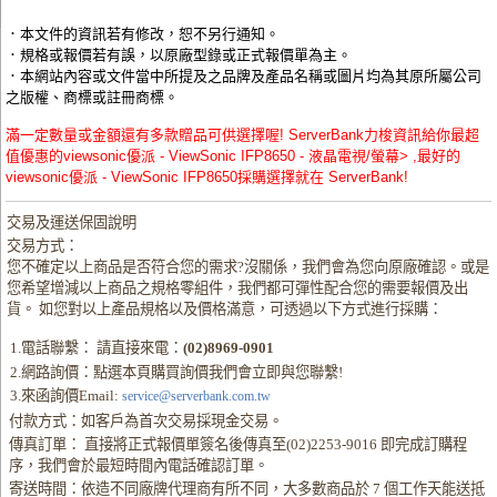
．本文件的資訊若有修改，恕不另行通知。
．規格或報價若有誤，以原廠型錄或正式報價單為主。
．本網站內容或文件當中所提及之品牌及產品名稱或圖片均為其原所屬公司
之版權、商標或註冊商標。
滿一定數量或金額還有多款贈品可供選擇喔! ServerBank力梭資訊給你最超
值優惠的viewsonic優派 - ViewSonic IFP8650 - 液晶電視/螢幕> ,最好的
viewsonic優派 - ViewSonic IFP8650採購選擇就在 ServerBank!
交易及運送保固說明
交易方式：
您不確定以上商品是否符合您的需求?沒關係，我們會為您向原廠確認。或是
您希望增減以上商品之規格零組件，我們都可彈性配合您的需要報價及出
貨。 如您對以上產品規格以及價格滿意，可透過以下方式進行採購：
1.電話聯繫： 請直接來電：
(02)8969-0901
2.網路詢價：點選本頁購買詢價我們會立即與您聯繫!
3.來函詢價Email:
service@serverbank.com.tw
付款方式：如客戶為首次交易採現金交易。
傳真訂單： 直接將正式報價單簽名後傳真至(02)2253-9016 即完成訂購程
序，我們會於最短時間內電話確認訂單。
寄送時間：依造不同廠牌代理商有所不同，大多數商品於 7 個工作天能送抵