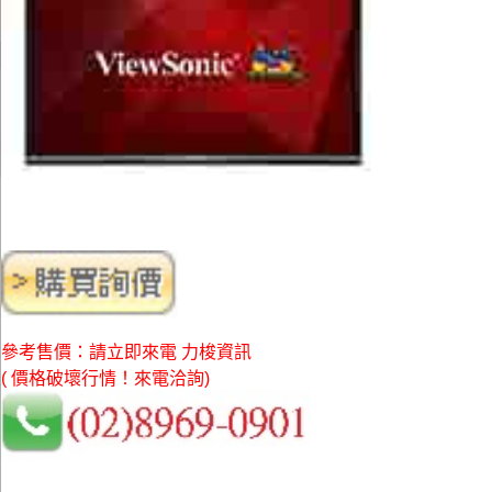
參考售價：請立即來電 力梭資訊
( 價格破壞行情！來電洽詢)