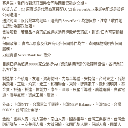
客戶端，我們收到您訂單時會同時回覆您確定交期。
送貨方式：(1) 原廠或是代理商直接配送 (2) 由ServerBank委託宅配或是貨運
公司送達。
送貨範圍：限台灣本島地區，運費由 ServerBank 為您負擔，注意！收件地
址請勿為郵政信箱。
售後服務：若產品本身瑕疵或運送過程導致新品瑕疵，到貨7日內可更換新
品。
保固政策： 實際以原廠及代理商公告保固條件為主，查閱購物說明與保固
服務。
力梭資訊 ServerBank Inc. 簡介
目前已經為超過30000家企業提供IT資訊架構所需的軟硬體設備，各行業知
名客戶如：
製造業：台積電、友達、鴻海精密、力晶半導體、安捷倫、台灣東芝、台灣
英飛凌、正崴、均豪、宏正、和碩聯合、東隆、建興電子、飛利浦明碁、泰
金寶、神通、神達、偉創力、康全、國眾、晨星半導體、廣達電腦、廣穎電
通、聯華氣體、寶成工業、廣運、
外商： 台灣NTT、台灣意法半導體、台灣NEW Balance、台灣NEC、台灣
SONY、台灣富士全祿、
金融：國泰人壽、元大證券、南山人壽、國泰世華、台灣工業銀行、台灣金
融研訓院、三商美邦人壽、大誠保險、法國巴黎人壽、保誠人壽、國華人