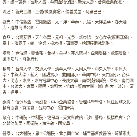
壽、統一證券、富邦人壽、華南產物保險、新光人壽、台灣產業保險、
流通： 新光三越、三僑(微風廣場)、信義房屋、阿里巴巴、
觀光： 中信飯店、雲朗飯店、太平洋、華泰、六福、天祥晶華、春天酒
店、遠雄海洋公園、
食品： 台灣菸酒、天仁茶葉、元祖、光泉、新東陽、安心食品(摩斯漢堡)、
泰山、海霸王、統一企業、橡木桶、茹斯葵、哈跟達斯冰淇淋、
媒體： 壹傳媒、聯合報、台視、華視、非凡電視、亞洲廣播、飛碟廣播、
風潮唱片、時報周刊、
教育： 台灣大學、交通大學、清華大學、大同大學、中央大學、中原大
學、中興大學、輔大、國語實小、雙園國小、華興中學、東門國小、台科
大、明志、東吳、東海電算中心、長庚大學、南亞技術學院、亞東、南門國
中、台師大、東華、陽明、雲科大、竹師、暨南大學、崑山科大、淡江、清
雲、逢甲、
組織： 信保基金、青創會、中小企業協會、管理科學學會、原住民族文化
教育協會、資策會、台網中心、雲門舞集
政府： 中研院、中科院、健保局、天文科教館、汐止警局、板橋農會、台
北縣消防局、國衛院、海生館、國安局、
醫療： 台大醫院、恩主公醫院、北京同仁堂、埔里基督教醫院、葛蘭素史