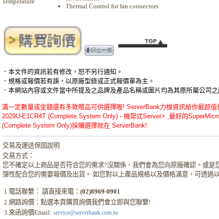
Temperature
Thermal Control for fan connectors
．本文件的資訊若有修改，恕不另行通知。
．規格或報價若有誤，以原廠型錄或正式報價單為主。
．本網站內容或文件當中所提及之品牌及產品名稱或圖片均為其原所屬公司之
滿一定數量或金額還有多款贈品可供選擇喔! ServerBank力梭資訊給你最超值優惠的SuperM
2029U-E1CR4T (Complete System Only) - 機架式Server> ,最好的SuperMicro 
(Complete System Only)採購選擇就在 ServerBank!
交易及運送保固說明
交易方式：
您不確定以上商品是否符合您的需求?沒關係，我們會為您向原廠確認。或是
彈性配合您的需要報價及出貨。 如您對以上產品規格以及價格滿意，可透過
1.電話聯繫： 請直接來電：
(02)8969-0901
2.網路詢價：點選本頁購買詢價我們會立即與您聯繫!
3.來函詢價Email:
service@serverbank.com.tw