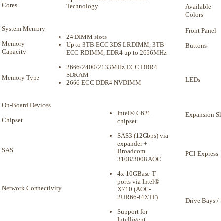
Cores
Technology
Available
Colors
System Memory
Front Panel
24 DIMM slots
Memory
Up to 3TB ECC 3DS LRDIMM, 3TB
Buttons
Capacity
ECC RDIMM, DDR4 up to 2666MHz
2666/2400/2133MHz ECC DDR4
SDRAM
Memory Type
LEDs
2666 ECC DDR4 NVDIMM
On-Board Devices
Intel® C621
Expansion Sl
Chipset
chipset
SAS3 (12Gbps) via
expander +
SAS
Broadcom
PCI-Express
3108/3008 AOC
4x 10GBase-T
ports via Intel®
Network Connectivity
X710 (AOC-
2UR66-i4XTF)
Drive Bays /
Support for
Intelligent