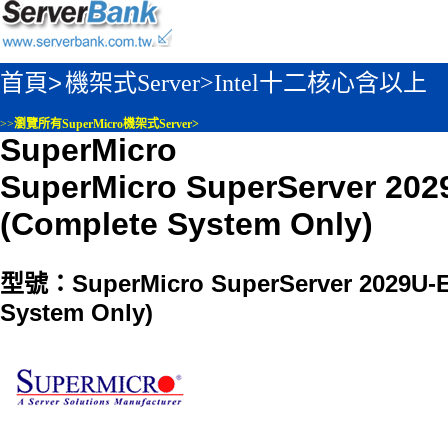
首頁>
機架式Server>
Intel十二核心含以上
>>
瀏覽所有SuperMicro機架式Server>
SuperMicro
SuperMicro SuperServer 20
(Complete System Only)
型號：SuperMicro SuperServer 2029U-E
System Only)