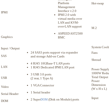
Platform
Hot-swap
Management
Interface v.2.0
IPMI
IPMI 2.0 with
virtual media over
LAN and KVM-
over-LAN support
M.2
ASPEED AST2500
Graphics
BMC
System Cool
Input / Output
24 SAS3 ports support via expander
Fans
SAS
and storage Add-on Cards
Shroud
4 RJ45 10GBase-T LAN ports
LAN
1 RJ45 Dedicated IPMI LAN port
Power Suppl
1000W Redun
3 USB 3.0 ports
Total Output
USB
(2 rear, 1 Type A)
Power
Dimension
1 VGA Connector
Video
(W x H x L)
1 Serial header
Serial Header
Input
2 Super
(Disk on Module) ports
DOM
DOM