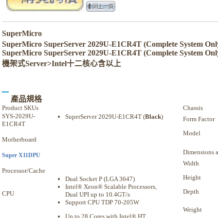
SuperMicro
SuperMicro SuperServer 2029U-E1CR4T (Complete System 
SuperMicro SuperServer 2029U-E1CR4T (Complete System Onl
機架式Server>Intel十二核心含以上
產品規格
Product SKUs
Chassis
SYS-2029U-
SuperServer 2029U-E1CR4T (
Black
)
Form Factor
E1CR4T
Model
Motherboard
Dimensions 
Super X11DPU
Width
Processor/Cache
Height
Dual Socket P (LGA 3647)
Intel® Xeon® Scalable Processors,
Depth
CPU
Dual UPI up to 10.4GT/s
Support CPU TDP 70-205W
Weight
Up to 28 Cores with Intel® HT