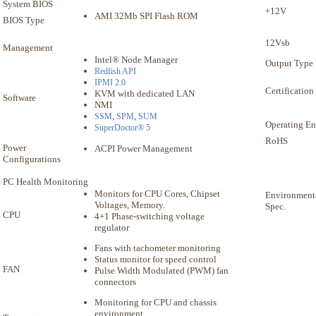
System BIOS
+12V
AMI 32Mb SPI Flash ROM
BIOS Type
12Vsb
Management
Intel® Node Manager
Output Type
Redfish API
IPMI 2.0
Certification
KVM with dedicated LAN
Software
NMI
,
,
SSM
SPM
SUM
Operating E
SuperDoctor® 5
RoHS
Power
ACPI Power Management
Configurations
PC Health Monitoring
Monitors for CPU Cores, Chipset
Environment
Voltages, Memory.
Spec.
CPU
4+1 Phase-switching voltage
regulator
Fans with tachometer monitoring
Status monitor for speed control
FAN
Pulse Width Modulated (PWM) fan
connectors
Monitoring for CPU and chassis
environment