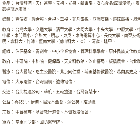
食品： 台灣菸酒、天仁茶葉、元祖、光泉、新東陽、安心食品(摩斯漢堡)、
跟達斯冰淇淋、
媒體： 壹傳媒、聯合報、台視、華視、非凡電視、亞洲廣播、飛碟廣播、風
教育： 台灣大學、交通大學、清華大學、大同大學、中央大學、中原大學、
中學、東門國小、台科大、明志、東吳、東海電算中心、長庚大學、南亞技
明、雲科大、竹師、暨南大學、崑山科大、淡江、清雲、逢甲、
組織： 信保基金、青創會、中小企業協會、管理科學學會、原住民族文化教
政府： 中研院、中科院、健保局、天文科教館、汐止警局、板橋農會、台北
醫療： 台大醫院、恩主公醫院、北京同仁堂、埔里基督教醫院、葛蘭素史克
電信： 大眾電信、台灣固網、遠傳電信、
交通： 台北捷運公司、華航、五崧捷運、台灣智慧卡、
公益：喜憨兒、伊甸、陽光基金會、蒲公英、貓頭鷹
宗教： 中台禪寺、基督教行道會、基督教浸信會、
軍方： 空軍司令部、國防醫學院、