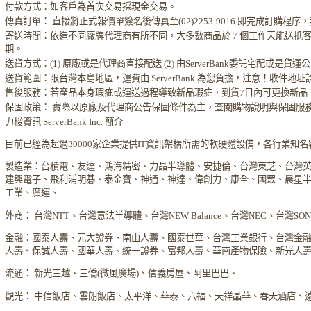
付款方式：如客戶為首次交易採現金交易。
傳真訂單： 直接將正式報價單簽名後傳真至(02)2253-9016 即完成訂購
寄送時間：依造不同廠牌代理商有所不同，大多數商品於 7 個工作天能送抵
期。
送貨方式：(1) 原廠或是代理商直接配送 (2) 由ServerBank委託宅配或是貨
送貨範圍：限台灣本島地區，運費由 ServerBank 為您負擔，注意！收件地
售後服務：若產品本身瑕疵或運送過程導致新品瑕疵，到貨7日內可更換新品
保固政策： 實際以原廠及代理商公告保固條件為主，查閱購物說明與保固服
力梭資訊 ServerBank Inc. 簡介
目前已經為超過30000家企業提供IT資訊架構所需的軟硬體設備，各行業知
製造業：台積電、友達、鴻海精密、力晶半導體、安捷倫、台灣東芝、台灣
建興電子、飛利浦明碁、泰金寶、神通、神達、偉創力、康全、國眾、晨星
工業、廣運、
外商： 台灣NTT、台灣意法半導體、台灣NEW Balance、台灣NEC、台灣S
金融：國泰人壽、元大證券、南山人壽、國泰世華、台灣工業銀行、台灣金
人壽、保誠人壽、國華人壽、統一證券、富邦人壽、華南產物保險、新光人
流通： 新光三越、三僑(微風廣場)、信義房屋、阿里巴巴、
觀光： 中信飯店、雲朗飯店、太平洋、華泰、六福、天祥晶華、春天酒店、