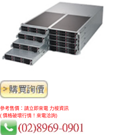
參考售價：請立即來電 力梭資訊
( 價格破壞行情！來電洽詢)