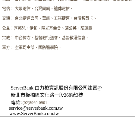
電信： 大眾電信、台灣固網、遠傳電信、
交通： 台北捷運公司、華航、五崧捷運、台灣智慧卡、
公益：喜憨兒、伊甸、陽光基金會、蒲公英、貓頭鷹
宗教： 中台禪寺、基督教行道會、基督教浸信會、
軍方： 空軍司令部、國防醫學院、
ServerBank 由力梭資訊股份有限公司建置@
新北市板橋區文化路一段268號3樓
電話:
(02)8969-0901
service@serverbank.com.tw
www.ServerBank.com.tw