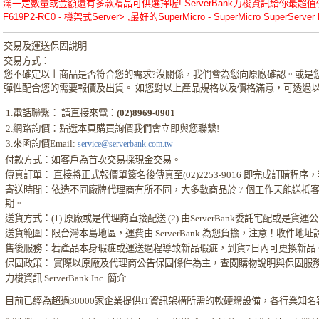
滿一定數量或金額還有多款贈品可供選擇喔! ServerBank力梭資訊給你最超值優惠的SuperM
F619P2-RC0 - 機架式Server> ,最好的SuperMicro - SuperMicro SuperSer
交易及運送保固說明
交易方式：
您不確定以上商品是否符合您的需求?沒關係，我們會為您向原廠確認。或是
彈性配合您的需要報價及出貨。 如您對以上產品規格以及價格滿意，可透過
1.電話聯繫： 請直接來電：
(02)8969-0901
2.網路詢價：點選本頁購買詢價我們會立即與您聯繫!
3.來函詢價Email:
service@serverbank.com.tw
付款方式：如客戶為首次交易採現金交易。
傳真訂單： 直接將正式報價單簽名後傳真至(02)2253-9016 即完成訂購
寄送時間：依造不同廠牌代理商有所不同，大多數商品於 7 個工作天能送抵
期。
送貨方式：(1) 原廠或是代理商直接配送 (2) 由ServerBank委託宅配或是貨
送貨範圍：限台灣本島地區，運費由 ServerBank 為您負擔，注意！收件地
售後服務：若產品本身瑕疵或運送過程導致新品瑕疵，到貨7日內可更換新品
保固政策： 實際以原廠及代理商公告保固條件為主，查閱購物說明與保固服
力梭資訊 ServerBank Inc. 簡介
目前已經為超過30000家企業提供IT資訊架構所需的軟硬體設備，各行業知