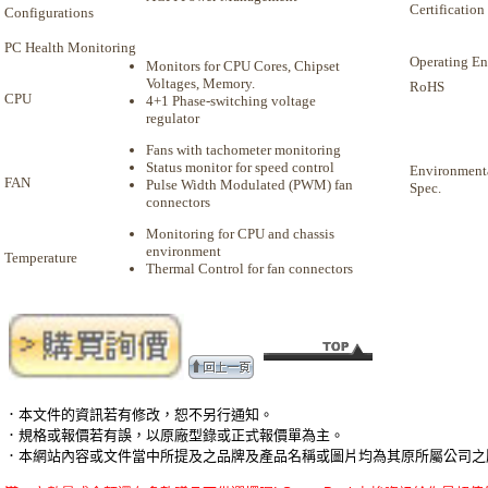
Certification
Configurations
PC Health Monitoring
Operating E
Monitors for CPU Cores, Chipset
Voltages, Memory.
RoHS
CPU
4+1 Phase-switching voltage
regulator
Fans with tachometer monitoring
Status monitor for speed control
Environment
FAN
Pulse Width Modulated (PWM) fan
Spec.
connectors
Monitoring for CPU and chassis
environment
Temperature
Thermal Control for fan connectors
．本文件的資訊若有修改，恕不另行通知。
．規格或報價若有誤，以原廠型錄或正式報價單為主。
．本網站內容或文件當中所提及之品牌及產品名稱或圖片均為其原所屬公司之