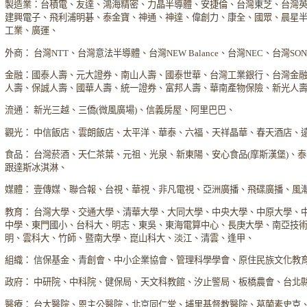
製造業：台積電、友達、鴻海精密、力晶半導體、安捷倫、台灣東芝、台灣
建興電子、飛利浦明碁、泰金寶、神通、神達、偉創力、康全、國眾、晨星
工業、廣運、
外商： 台灣NTT、台灣意法半導體、台灣NEW Balance、台灣NEC、台灣S
金融：國泰人壽、元大證券、南山人壽、國泰世華、台灣工業銀行、台灣金
人壽、保誠人壽、國華人壽、統一證券、富邦人壽、華南產物保險、新光人
流通： 新光三越、三僑(微風廣場)、信義房屋、阿里巴巴、
觀光： 中信飯店、雲朗飯店、太平洋、華泰、六福、天祥晶華、春天酒店、
食品： 台灣菸酒、天仁茶葉、元祖、光泉、新東陽、安心食品(摩斯漢堡)、
跟達斯冰淇淋、
媒體： 壹傳媒、聯合報、台視、華視、非凡電視、亞洲廣播、飛碟廣播、風
教育： 台灣大學、交通大學、清華大學、大同大學、中央大學、中原大學、
中學、東門國小、台科大、明志、東吳、東海電算中心、長庚大學、南亞技
明、雲科大、竹師、暨南大學、崑山科大、淡江、清雲、逢甲、
組織： 信保基金、青創會、中小企業協會、管理科學學會、原住民族文化教
政府： 中研院、中科院、健保局、天文科教館、汐止警局、板橋農會、台北
醫療： 台大醫院、恩主公醫院、北京同仁堂、埔里基督教醫院、葛蘭素史克