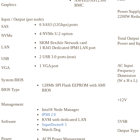
ASPEED AST2500
Graphics
BMC
Power Suppl
2200W Redun
Input / Output (per node)
6 SAS3 (12Gbps) ports
SAS
4 NVMe U.2 option
NVMe
Total Output
SIOM flexible Network card
Power and In
LAN
1 RJ45 Dedicated IPMI LAN port
2 USB 3.0 ports (rear)
USB
AC Input
1 VGA port
VGA
Frequency
Dimension
System BIOS
(W x H x L)
128Mb SPI Flash EEPROM with AMI
BIOS Type
BIOS
+12V
Management
Intel® Node Manager
IPMI 2.0
KVM with dedicated LAN
Software
5VSB
SuperDoctor® 5
Watch Dog
Output Type
Power
ACPI Power Management