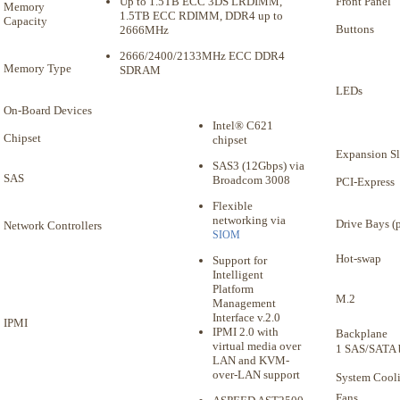
Up to 1.5TB ECC 3DS LRDIMM,
Front Panel
Memory
1.5TB ECC RDIMM, DDR4 up to
Capacity
Buttons
2666MHz
2666/2400/2133MHz ECC DDR4
Memory Type
SDRAM
LEDs
On-Board Devices
Intel® C621
Chipset
chipset
Expansion Sl
SAS3 (12Gbps) via
SAS
Broadcom 3008
PCI-Express
Flexible
networking via
Drive Bays (
Network Controllers
SIOM
Hot-swap
Support for
Intelligent
Platform
M.2
Management
Interface v.2.0
IPMI
IPMI 2.0 with
Backplane
virtual media over
1 SAS/SATA 
LAN and KVM-
over-LAN support
System Cooli
Fans