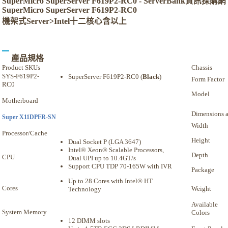
SuperMicro SuperServer F619P2-RC0 - ServerBank資訊採購網
SuperMicro SuperServer F619P2-RC0
機架式Server>Intel十二核心含以上
產品規格
Product SKUs
Chassis
SYS-F619P2-
SuperServer F619P2-RC0 (
Black
)
Form Factor
RC0
Model
Motherboard
Dimensions 
Super X11DPFR-SN
Width
Processor/Cache
Height
Dual Socket P (LGA 3647)
Intel® Xeon® Scalable Processors,
Depth
CPU
Dual UPI up to 10.4GT/s
Support CPU TDP 70-165W with IVR
Package
Up to 28 Cores with Intel® HT
Cores
Weight
Technology
Available
System Memory
Colors
12 DIMM slots