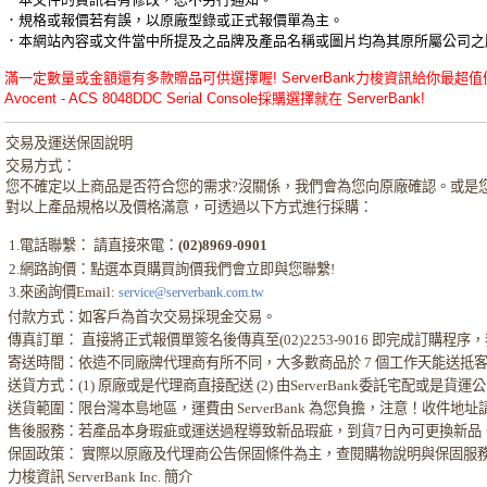
．規格或報價若有誤，以原廠型錄或正式報價單為主。
．本網站內容或文件當中所提及之品牌及產品名稱或圖片均為其原所屬公司之
滿一定數量或金額還有多款贈品可供選擇喔! ServerBank力梭資訊給你最超值優惠的Avocent
Avocent - ACS 8048DDC Serial Console採購選擇就在 ServerBank!
交易及運送保固說明
交易方式：
您不確定以上商品是否符合您的需求?沒關係，我們會為您向原廠確認。或是
對以上產品規格以及價格滿意，可透過以下方式進行採購：
1.電話聯繫： 請直接來電：
(02)8969-0901
2.網路詢價：點選本頁購買詢價我們會立即與您聯繫!
3.來函詢價Email:
service@serverbank.com.tw
付款方式：如客戶為首次交易採現金交易。
傳真訂單： 直接將正式報價單簽名後傳真至(02)2253-9016 即完成訂購
寄送時間：依造不同廠牌代理商有所不同，大多數商品於 7 個工作天能送抵
送貨方式：(1) 原廠或是代理商直接配送 (2) 由ServerBank委託宅配或是貨
送貨範圍：限台灣本島地區，運費由 ServerBank 為您負擔，注意！收件地
售後服務：若產品本身瑕疵或運送過程導致新品瑕疵，到貨7日內可更換新品
保固政策： 實際以原廠及代理商公告保固條件為主，查閱購物說明與保固服
力梭資訊 ServerBank Inc. 簡介