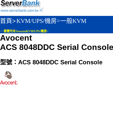
首頁>
KVM/UPS/機房>
一般KVM
>>
瀏覽所有AvocentKVM/UPS/機房>
Avocent
ACS 8048DDC Serial Consol
型號：ACS 8048DDC Serial Console