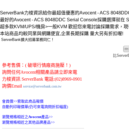
ServerBank力梭資訊給你最超值優惠的Avocent - ACS 8048DDC Se
最好的Avocent - ACS 8048DDC Serial Console採購選擇就在 Se
超多款KVM/UPS/機房>一般KVM 歡迎您來電討論採購需求
本站商品均較同業與網購便宜,企業長期採購 量大另有折扣喔!
ServerBank擴大招募業務同仁！
比Serve
參考售價：( 破壞行情廠商施壓！)
詢問任何Avocent相關產品請立即來電
力梭資訊 ServerBank 電話:(02)8969-0901
詢價Email
service@serverbank.com.tw
會員價>>
索取此商品報價
自動列印報價單(仍可來電詢問折扣幅度)
瀏覽規格相近之
Avocent
產品>>
瀏覽規格相近之其他品牌產品>>