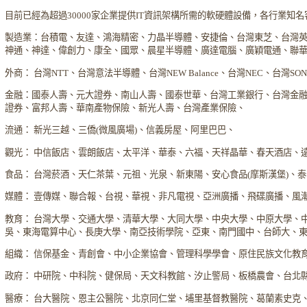
目前已經為超過30000家企業提供IT資訊架構所需的軟硬體設備，各行業知
製造業：台積電、友達、鴻海精密、力晶半導體、安捷倫、台灣東芝、台灣
神通、神達、偉創力、康全、國眾、晨星半導體、廣達電腦、廣穎電通、聯
外商： 台灣NTT、台灣意法半導體、台灣NEW Balance、台灣NEC、台灣S
金融：國泰人壽、元大證券、南山人壽、國泰世華、台灣工業銀行、台灣金
證券、富邦人壽、華南產物保險、新光人壽、台灣產業保險、
流通： 新光三越、三僑(微風廣場)、信義房屋、阿里巴巴、
觀光： 中信飯店、雲朗飯店、太平洋、華泰、六福、天祥晶華、春天酒店、
食品： 台灣菸酒、天仁茶葉、元祖、光泉、新東陽、安心食品(摩斯漢堡)、
媒體： 壹傳媒、聯合報、台視、華視、非凡電視、亞洲廣播、飛碟廣播、風
教育： 台灣大學、交通大學、清華大學、大同大學、中央大學、中原大學、
吳、東海電算中心、長庚大學、南亞技術學院、亞東、南門國中、台師大、
組織： 信保基金、青創會、中小企業協會、管理科學學會、原住民族文化教
政府： 中研院、中科院、健保局、天文科教館、汐止警局、板橋農會、台北
醫療： 台大醫院、恩主公醫院、北京同仁堂、埔里基督教醫院、葛蘭素史克