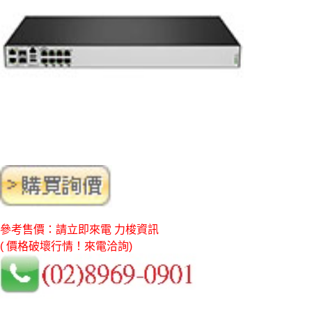
參考售價：請立即來電 力梭資訊
( 價格破壞行情！來電洽詢)