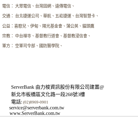
電信： 大眾電信、台灣固網、遠傳電信、
交通： 台北捷運公司、華航、五崧捷運、台灣智慧卡、
公益：喜憨兒、伊甸、陽光基金會、蒲公英、貓頭鷹
宗教： 中台禪寺、基督教行道會、基督教浸信會、
軍方： 空軍司令部、國防醫學院、
ServerBank 由力梭資訊股份有限公司建置@
新北市板橋區文化路一段268號3樓
電話:
(02)8969-0901
service@serverbank.com.tw
www.ServerBank.com.tw