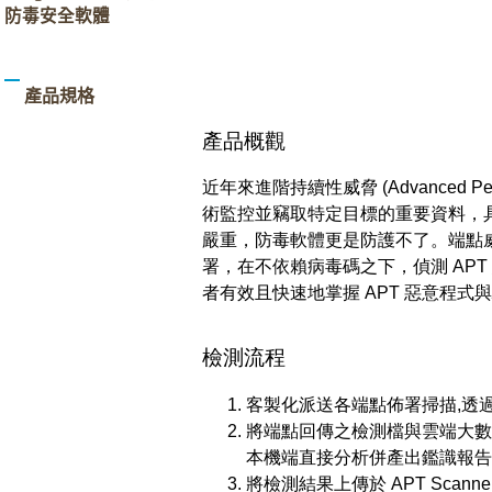
防毒安全軟體
產品規格
產品概觀
近年來進階持續性威脅 (Advanced Per
術監控並竊取特定目標的重要資料，
嚴重，防毒軟體更是防護不了。端點威脅掃描軟
署，在不依賴病毒碼之下，偵測 AP
者有效且快速地掌握 APT 惡意程式
檢測流程
客製化派送各端點佈署掃描,透
將端點回傳之檢測檔與雲端大數
本機端直接分析併產出鑑識報告
將檢測結果上傳於 APT Sca