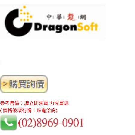
參考售價：請立即來電 力梭資訊
( 價格破壞行情！來電洽詢)