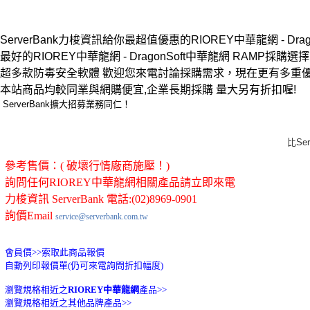
ServerBank力梭資訊給你最超值優惠的RIOREY中華龍網 - Drag
最好的RIOREY中華龍網 - DragonSoft中華龍網 RAMP採購選擇就在
超多款防毒安全軟體 歡迎您來電討論採購需求，現在更有多重
本站商品均較同業與網購便宜,企業長期採購 量大另有折扣喔!
ServerBank擴大招募業務同仁！
比Se
參考售價：( 破壞行情廠商施壓！)
詢問任何RIOREY中華龍網相關產品請立即來電
力梭資訊 ServerBank 電話:(02)8969-0901
詢價Email
service@serverbank.com.tw
會員價>>
索取此商品報價
自動列印報價單(仍可來電詢問折扣幅度)
瀏覽規格相近之
RIOREY中華龍網
產品>>
瀏覽規格相近之其他品牌產品>>