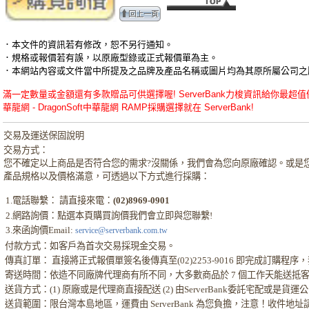
．本文件的資訊若有修改，恕不另行通知。
．規格或報價若有誤，以原廠型錄或正式報價單為主。
．本網站內容或文件當中所提及之品牌及產品名稱或圖片均為其原所屬公司之
滿一定數量或金額還有多款贈品可供選擇喔! ServerBank力梭資訊給你最超值優惠的R
華龍網 - DragonSoft中華龍網 RAMP採購選擇就在 ServerBank!
交易及運送保固說明
交易方式：
您不確定以上商品是否符合您的需求?沒關係，我們會為您向原廠確認。或是
產品規格以及價格滿意，可透過以下方式進行採購：
1.電話聯繫： 請直接來電：
(02)8969-0901
2.網路詢價：點選本頁購買詢價我們會立即與您聯繫!
3.來函詢價Email:
service@serverbank.com.tw
付款方式：如客戶為首次交易採現金交易。
傳真訂單： 直接將正式報價單簽名後傳真至(02)2253-9016 即完成訂購
寄送時間：依造不同廠牌代理商有所不同，大多數商品於 7 個工作天能送抵
送貨方式：(1) 原廠或是代理商直接配送 (2) 由ServerBank委託宅配或是貨
送貨範圍：限台灣本島地區，運費由 ServerBank 為您負擔，注意！收件地