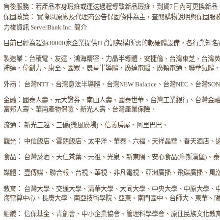
售後服務：若產品本身瑕疵或運送過程導致新品瑕疵，到貨7日內可更換新品
保固政策： 實際以原廠及代理商公告保固條件為主，查閱購物說明與保固服
力梭資訊 ServerBank Inc. 簡介
目前已經為超過30000家企業提供IT資訊架構所需的軟硬體設備，各行業知
製造業：台積電、友達、鴻海精密、力晶半導體、安捷倫、台灣東芝、台灣
神達、偉創力、康全、國眾、晨星半導體、廣達電腦、廣穎電通、聯華氣體
外商： 台灣NTT、台灣意法半導體、台灣NEW Balance、台灣NEC、台灣S
金融：國泰人壽、元大證券、南山人壽、國泰世華、台灣工業銀行、台灣金
富邦人壽、華南產物保險、新光人壽、台灣產業保險、
流通： 新光三越、三僑(微風廣場)、信義房屋、阿里巴巴、
觀光： 中信飯店、雲朗飯店、太平洋、華泰、六福、天祥晶華、春天酒店、
食品： 台灣菸酒、天仁茶葉、元祖、光泉、新東陽、安心食品(摩斯漢堡)、
媒體： 壹傳媒、聯合報、台視、華視、非凡電視、亞洲廣播、飛碟廣播、風
教育： 台灣大學、交通大學、清華大學、大同大學、中央大學、中原大學、
海電算中心、長庚大學、南亞技術學院、亞東、南門國中、台師大、東華、
組織： 信保基金、青創會、中小企業協會、管理科學學會、原住民族文化教