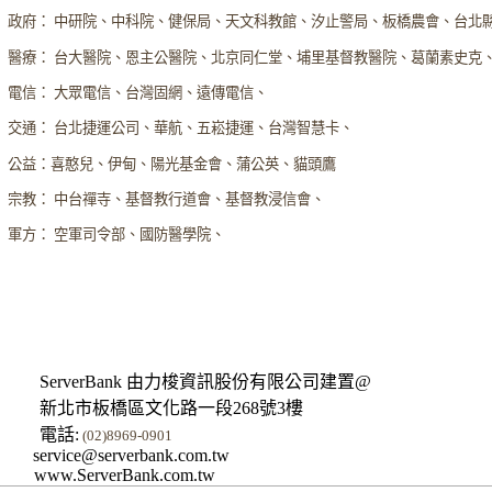
政府： 中研院、中科院、健保局、天文科教館、汐止警局、板橋農會、台北
醫療： 台大醫院、恩主公醫院、北京同仁堂、埔里基督教醫院、葛蘭素史克
電信： 大眾電信、台灣固網、遠傳電信、
交通： 台北捷運公司、華航、五崧捷運、台灣智慧卡、
公益：喜憨兒、伊甸、陽光基金會、蒲公英、貓頭鷹
宗教： 中台禪寺、基督教行道會、基督教浸信會、
軍方： 空軍司令部、國防醫學院、
ServerBank 由力梭資訊股份有限公司建置@
新北市板橋區文化路一段268號3樓
電話:
(02)8969-0901
service@serverbank.com.tw
www.ServerBank.com.tw