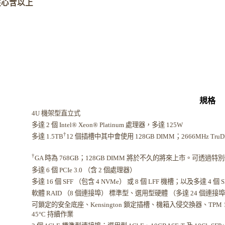
二核心含以上
規格
4U 機架型直立式
多達 2 個 Intel® Xeon® Platinum 處理器，多達 125W
†
多達 1.5TB
12 個插槽中其中會使用 128GB DIMM；2666MHz TruD
†
GA 時為 768GB；128GB DIMM 將於不久的將來上市。可透過特
多達 6 個 PCIe 3.0 （含 2 個處理器）
多達 16 個 SFF （包含 4 NVMe） 或 8 個 LFF 機槽；以及多達 4 個
軟體 RAID （8 個連接埠） 標準型、選用型硬體 （多達 24 個連接埠
可鎖定的安全底座、Kensington 鎖定插槽、機箱入侵交換器、TPM 1
45°C 持續作業