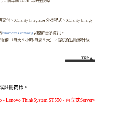
P+；1 個專屬 1GbE 管理連接埠
構交付、XClarity Integrator 外掛程式、XClarity Energy
訪
以瞭解更多資訊。
lenovopress.com/osig
務 （每天 9 小時/每週 5 天），提供保固服務升級
或註冊商標。
 ThinkSystem ST550 - 直立式Server>