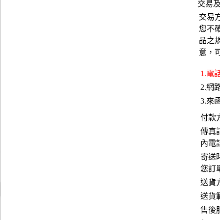
交易
交易
您不
品之
意，
1.
2.
3.來函
付款
傳真訂
內電
寄送
您訂
送貨方
送貨
售後