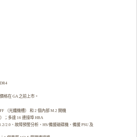
DR4
別價格在 GA 之前上市。
 SFF （光纖機槽） 和 2 個內部 M.2 開機
）；多達 16 連接埠 HBA
.2/2.0、故障預警分析、HS/備援磁碟機、備援 PSU 及