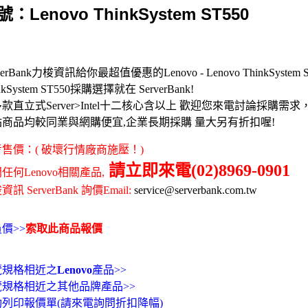
：Lenovo ThinkSystem ST550
verBank力梭資訊給你最超值優惠的Lenovo - Lenovo ThinkSystem ST5
nkSystem ST550採購選擇就在 ServerBank!
款直立式Server>Intel十二核心含以上 歡迎您來電討論採購
站商品均較同業與網購便宜,企業長期採購 量大另有折扣喔!
售價：( 破壞行情廠商施壓！)
請立即來電(02)8969-0901
任何Lenovo相關產品,
訊 ServerBank 詢價Email:
service@serverbank.com.tw
價>>
索取此商品報價
覽規格相近之
Lenovo
產品>>
覽規格相近之其他品牌產品>>
動列印報價單(請來電詢問折扣降幅)