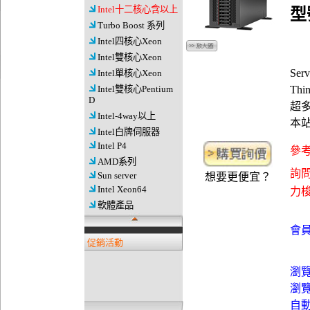
Intel十二核心含以上
型號
Turbo Boost 系列
Intel四核心Xeon
Intel雙核心Xeon
Ser
Intel單核心Xeon
Intel雙核心Pentium
Thi
D
超多
Intel-4way以上
本
Intel白牌伺服器
Intel P4
參考
AMD系列
詢問
Sun server
想要更便宜？
Intel Xeon64
力梭資
軟體產品
會員
促銷活動
瀏
瀏
自