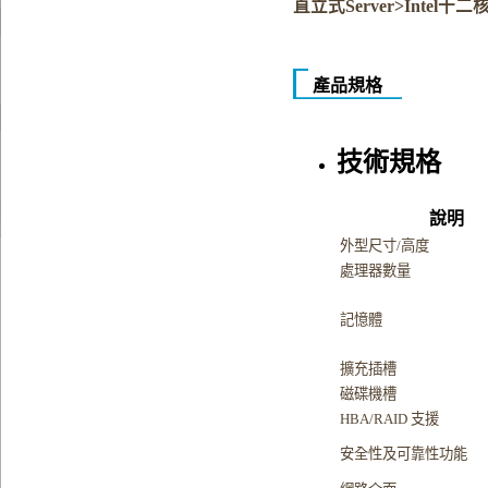
直立式Server>Intel十
產品規格
技術規格
說明
外型尺寸/高度
處理器數量
記憶體
擴充插槽
磁碟機槽
HBA/RAID 支援
安全性及可靠性功能