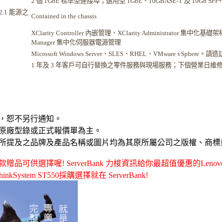
2 個 1GbE 標準型連接埠；選用型 1GbE、10GBASE-T 及 10Gb SF
 2.1 能源之
Contained in the chassis
XClarity Controller 內嵌管理、XClarity Administrator 集中化基礎架
Manager 集中化伺服器電源管理
Microsoft Windows Server、SLES、RHEL、VMware vSphere。請造
1 年及 3 年客戶可自行替換之零件服務與現場服務；下個營業日維修服
，恕不另行通知。
原廠型錄或正式報價單為主。
所提及之品牌及產品名稱或圖片均為其原所屬公司之版權、商標
擇喔! ServerBank 力梭資訊給你最超值優惠的Lenovo - Lenovo
ThinkSystem ST550採購選擇就在 ServerBank!