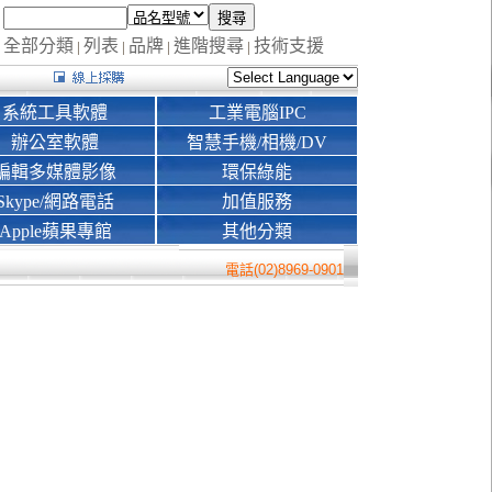
全部分類
列表
品牌
進階搜尋
技術支援
|
|
|
|
系統工具軟體
工業電腦IPC
辦公室軟體
智慧手機/相機/DV
編輯多媒體影像
環保綠能
Skype/網路電話
加值服務
Apple蘋果專館
其他分類
電話(02)8969-0901