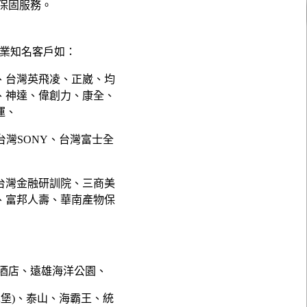
保固服務。
行業知名客戶如：
、台灣英飛凌、正崴、均
、神達、偉創力、康全、
運、
、台灣SONY、台灣富士全
台灣金融研訓院、三商美
、富邦人壽、華南產物保
酒店、遠雄海洋公園、
堡)、泰山、海霸王、統