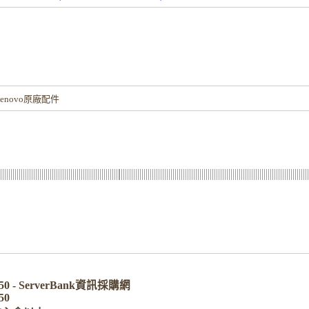
！
novo原廠配件
T550 - ServerBank資訊採購網
50