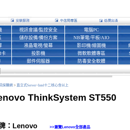
機
視訊會議/監控安全
電腦PC
區
儲存設備/備份方案
NB筆電/平板/AIO
算
液晶電視/螢幕
影印機/繪圖機
d卡
投影機
微軟軟體專區
房
郵件伺服器
防毒安全軟體
>
nk資訊採購網
直立式Server>
Intel十二核心含以上
enovo ThinkSystem ST550
牌：Lenovo
>>瀏覽
Lenovo
全部產品