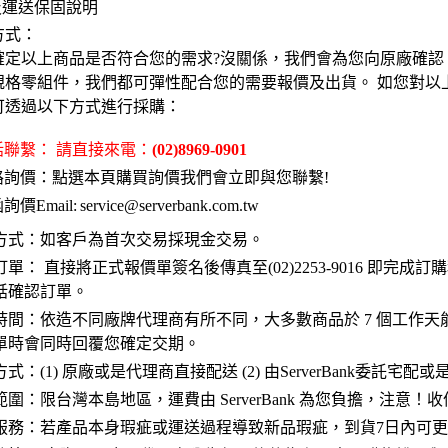
及運送保固說明
方式：
確定以上商品是否符合您的需求?沒關係，我們會為您向原廠確認
規格零組件，我們都可彈性配合您的需要報價及出貨。 如您對以
可透過以下方式進行採購：
電話聯繫： 請直接來電：
(02)8969-0901
網路詢價：點選本頁購買詢價我們會立即與您聯繫!
詢價Email:
service@serverbank.com.tw
方式：如客戶為首次交易採現金交易。
單： 直接將正式報價單簽名後傳真至(02)2253-9016 即完
話確認訂單。
時間：依造不同廠牌代理商有所不同，大多數商品於 7 個工作天
單時會同時回覆您確定交期。
式：(1) 原廠或是代理商直接配送 (2) 由ServerBank委託宅
範圍：限台灣本島地區，運費由 ServerBank 為您負擔，注意
服務：若產品本身瑕疵或運送過程導致新品瑕疵，到貨7日內可