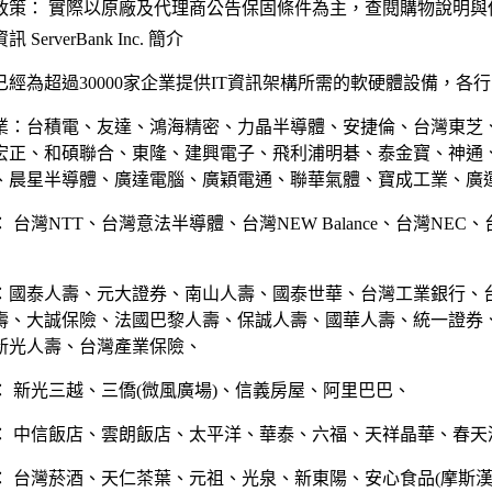
政策： 實際以原廠及代理商公告保固條件為主，查閱購物說明與
 ServerBank Inc. 簡介
已經為超過30000家企業提供IT資訊架構所需的軟硬體設備，各
業：台積電、友達、鴻海精密、力晶半導體、安捷倫、台灣東芝
宏正、和碩聯合、東隆、建興電子、飛利浦明碁、泰金寶、神通
、晨星半導體、廣達電腦、廣穎電通、聯華氣體、寶成工業、廣
 台灣NTT、台灣意法半導體、台灣NEW Balance、台灣NEC
：國泰人壽、元大證券、南山人壽、國泰世華、台灣工業銀行、
壽、大誠保險、法國巴黎人壽、保誠人壽、國華人壽、統一證券
新光人壽、台灣產業保險、
： 新光三越、三僑(微風廣場)、信義房屋、阿里巴巴、
： 中信飯店、雲朗飯店、太平洋、華泰、六福、天祥晶華、春天
： 台灣菸酒、天仁茶葉、元祖、光泉、新東陽、安心食品(摩斯漢