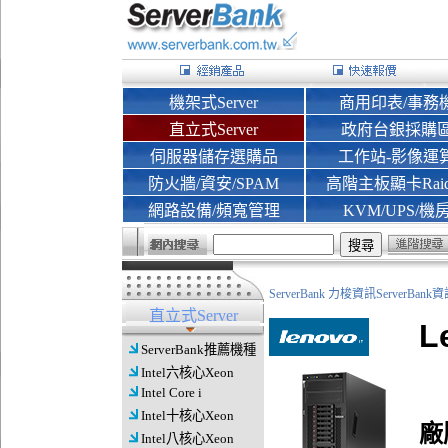
機架式Server
商用印表/事務
直立式Server
政府台銀採購
伺服器儲存選購品
工作站-影像運
防火牆/資安/SPAM
高階主板顯卡Rai
網路設備/頻寬管理
KVM/UPS/機
ServerBank 力梭資訊ServerBa
直立式Server
L
ServerBank推薦機種
Intel六核心Xeon
Intel Core i
Intel十核心Xeon
廠
Intel八核心Xeon