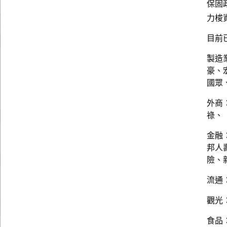
保固
力梭資訊
目前
製造
豪、
國眾
外商：
祿、
金融
邦人
險、
流通
觀光
食品