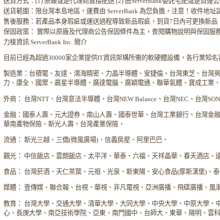
送貨方式：(1) 原廠或是代理商直接配送 (2) 由ServerBank委託宅配或是貨
送貨範圍：限台灣本島地區，運費由 ServerBank 為您負擔，注意！收件地
售後服務：若產品本身瑕疵或運送過程導致新品瑕疵，到貨7日內可更換新品
保固政策： 實際以原廠及代理商公告保固條件為主，查閱購物說明與保固服
力梭資訊 ServerBank Inc. 簡介
目前已經為超過30000家企業提供IT資訊架構所需的軟硬體設備，各行業知
製造業：台積電、友達、鴻海精密、力晶半導體、安捷倫、台灣東芝、台灣
力、康全、國眾、晨星半導體、廣達電腦、廣穎電通、聯華氣體、寶成工業
外商： 台灣NTT、台灣意法半導體、台灣NEW Balance、台灣NEC、台灣S
金融：國泰人壽、元大證券、南山人壽、國泰世華、台灣工業銀行、台灣金
華南產物保險、新光人壽、台灣產業保險、
流通： 新光三越、三僑(微風廣場)、信義房屋、阿里巴巴、
觀光： 中信飯店、雲朗飯店、太平洋、華泰、六福、天祥晶華、春天酒店、
食品： 台灣菸酒、天仁茶葉、元祖、光泉、新東陽、安心食品(摩斯漢堡)、
媒體： 壹傳媒、聯合報、台視、華視、非凡電視、亞洲廣播、飛碟廣播、風
教育： 台灣大學、交通大學、清華大學、大同大學、中央大學、中原大學、
心、長庚大學、南亞技術學院、亞東、南門國中、台師大、東華、陽明、雲