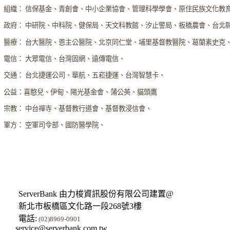
組織： 信保基金、青創會、中小企業協會、管理科學學會、原住民族文化教
政府： 中研院、中科院、健保局、天文科教館、汐止警局、板橋農會、台北
醫療： 台大醫院、恩主公醫院、北京同仁堂、埔里基督教醫院、葛蘭素史克
電信： 大眾電信、台灣固網、遠傳電信、
交通： 台北捷運公司、華航、五崧捷運、台灣智慧卡、
公益：喜憨兒、伊甸、陽光基金會、蒲公英、貓頭鷹
宗教： 中台禪寺、基督教行道會、基督教浸信會、
軍方： 空軍司令部、國防醫學院、
ServerBank 由力梭資訊股份有限公司建置@
新北市板橋區文化路一段268號3樓
電話:
(02)8969-0901
service@serverbank.com.tw