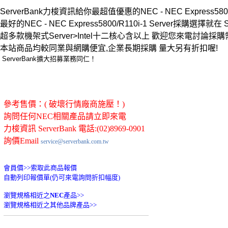
ServerBank力梭資訊給你最超值優惠的NEC - NEC Express5800/R1
最好的NEC - NEC Express5800/R110i-1 Server採購選擇就在 Se
超多款機架式Server>Intel十二核心含以上 歡迎您來電討
本站商品均較同業與網購便宜,企業長期採購 量大另有折扣喔!
ServerBank擴大招募業務同仁！
參考售價：( 破壞行情廠商施壓！)
詢問任何NEC相關產品請立即來電
力梭資訊 ServerBank 電話:(02)8969-0901
詢價Email
service@serverbank.com.tw
會員價>>
索取此商品報價
自動列印報價單(仍可來電詢問折扣幅度)
瀏覽規格相近之
NEC
產品>>
瀏覽規格相近之其他品牌產品>>