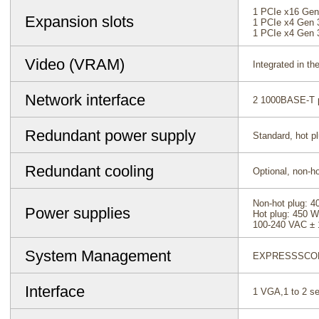
1 PCIe x16 Gen
Expansion slots
1 PCIe x4 Gen 
1 PCIe x4 Gen 3
Video (VRAM)
Integrated in t
Network interface
2 1000BASE-T 
Redundant power supply
Standard, hot p
Redundant cooling
Optional, non-ho
Non-hot plug: 4
Power supplies
Hot plug: 450 W
100-240 VAC ± 
System Management
EXPRESSSCOP
Interface
1 VGA,1 to 2 se