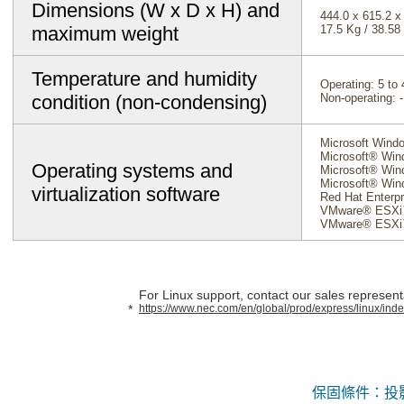
Dimensions (W x D x H) and
444.0 x 615.2 x
maximum weight
17.5 Kg / 38.58 
Temperature and humidity
Operating: 5 to 
condition (non-condensing)
Non-operating: -
Microsoft Windo
Microsoft® Win
Operating systems and
Microsoft® Win
Microsoft® Win
virtualization software
Red Hat Enterpri
VMware® ESXi
VMware® ESXi
For Linux support, contact our sales representa
				*
https://www.nec.com/en/global/prod/express/linux/inde
保固條件：投影