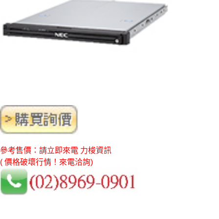
參考售價：請立即來電 力梭資訊
( 價格破壞行情！來電洽詢)