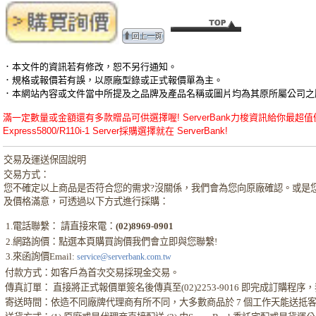
．本文件的資訊若有修改，恕不另行通知。
．規格或報價若有誤，以原廠型錄或正式報價單為主。
．本網站內容或文件當中所提及之品牌及產品名稱或圖片均為其原所屬公司之
滿一定數量或金額還有多款贈品可供選擇喔! ServerBank力梭資訊給你最超值優惠的NEC - N
Express5800/R110i-1 Server採購選擇就在 ServerBank!
交易及運送保固說明
交易方式：
您不確定以上商品是否符合您的需求?沒關係，我們會為您向原廠確認。或是
及價格滿意，可透過以下方式進行採購：
1.電話聯繫： 請直接來電：
(02)8969-0901
2.網路詢價：點選本頁購買詢價我們會立即與您聯繫!
3.來函詢價Email:
service@serverbank.com.tw
付款方式：如客戶為首次交易採現金交易。
傳真訂單： 直接將正式報價單簽名後傳真至(02)2253-9016 即完成訂購
寄送時間：依造不同廠牌代理商有所不同，大多數商品於 7 個工作天能送抵