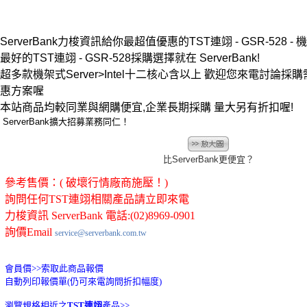
ServerBank力梭資訊給你最超值優惠的TST連翊 - GSR-528 - 機
最好的TST連翊 - GSR-528採購選擇就在 ServerBank!
超多款機架式Server>Intel十二核心含以上 歡迎您來電討論
惠方案喔
本站商品均較同業與網購便宜,企業長期採購 量大另有折扣喔!
ServerBank擴大招募業務同仁！
比ServerBank更便宜？
參考售價：( 破壞行情廠商施壓！)
詢問任何TST連翊相關產品請立即來電
力梭資訊 ServerBank 電話:(02)8969-0901
詢價Email
service@serverbank.com.tw
會員價>>
索取此商品報價
自動列印報價單(仍可來電詢問折扣幅度)
瀏覽規格相近之
TST連翊
產品>>