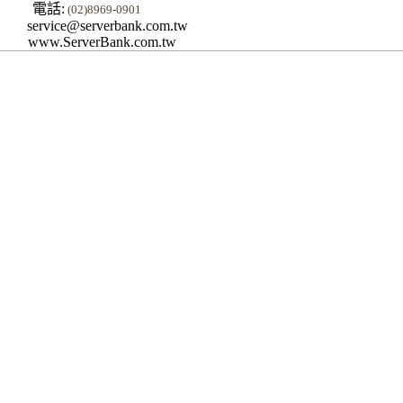
電話:
(02)8969-0901
service@serverbank.com.tw
www.ServerBank.com.tw