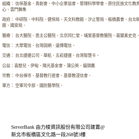
組織： 信保基金、青創會、中小企業協會、管理科學學會、原住民族文化教
心、雲門舞集
政府： 中研院、中科院、健保局、天文科教館、汐止警局、板橋農會、台北
館、國安局、
醫療： 台大醫院、恩主公醫院、北京同仁堂、埔里基督教醫院、葛蘭素史克
電信： 大眾電信、台灣固網、遠傳電信、
交通： 台北捷運公司、華航、五崧捷運、台灣智慧卡、
公益：喜憨兒、伊甸、陽光基金會、蒲公英、貓頭鷹
宗教： 中台禪寺、基督教行道會、基督教浸信會、
軍方： 空軍司令部、國防醫學院、
ServerBank 由力梭資訊股份有限公司建置@
新北市板橋區文化路一段268號3樓