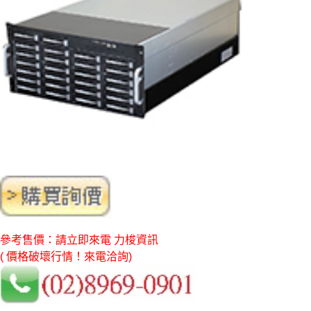
參考售價：請立即來電 力梭資訊
( 價格破壞行情！來電洽詢)