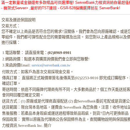
滿一定數量或金額還有多款贈品可供選擇喔! ServerBank力梭資訊給你最超值優惠的
- 機架式Server> ,最好的TST連翊 - GSR-528採購選擇就在 ServerBank!
交易及運送保固說明
交易方式：
您不確定以上商品是否符合您的需求?沒關係，我們會為您向原廠確認。或是
零組件，我們都可彈性配合您的需要報價及出貨。 如您對以上產品規格以及
進行採購：
1.電話聯繫： 請直接來電：
(02)8969-0901
2.網路詢價：點選本頁購買詢價我們會立即與您聯繫!
3.來函詢價Email:
service@serverbank.com.tw
付款方式：如客戶為首次交易採現金交易。
傳真訂單： 直接將正式報價單簽名後傳真至(02)2253-9016 即完成訂購程
確認訂單。
寄送時間：依造不同廠牌代理商有所不同，大多數商品於 7 個工作天能送抵
會同時回覆您確定交期。
送貨方式：(1) 原廠或是代理商直接配送 (2) 由ServerBank委託宅配或是貨
送貨範圍：限台灣本島地區，運費由 ServerBank 為您負擔，注意！收件地
售後服務：若產品本身瑕疵或運送過程導致新品瑕疵，到貨7日內可更換新品
保固政策： 實際以原廠及代理商公告保固條件為主，查閱購物說明與保固服
力梭資訊 ServerBank Inc. 簡介