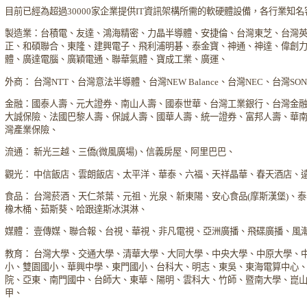
目前已經為超過30000家企業提供IT資訊架構所需的軟硬體設備，各行業知
製造業：台積電、友達、鴻海精密、力晶半導體、安捷倫、台灣東芝、台灣
正、和碩聯合、東隆、建興電子、飛利浦明碁、泰金寶、神通、神達、偉創
體、廣達電腦、廣穎電通、聯華氣體、寶成工業、廣運、
外商： 台灣NTT、台灣意法半導體、台灣NEW Balance、台灣NEC、台灣S
金融：國泰人壽、元大證券、南山人壽、國泰世華、台灣工業銀行、台灣金
大誠保險、法國巴黎人壽、保誠人壽、國華人壽、統一證券、富邦人壽、華
灣產業保險、
流通： 新光三越、三僑(微風廣場)、信義房屋、阿里巴巴、
觀光： 中信飯店、雲朗飯店、太平洋、華泰、六福、天祥晶華、春天酒店、
食品： 台灣菸酒、天仁茶葉、元祖、光泉、新東陽、安心食品(摩斯漢堡)、
橡木桶、茹斯葵、哈跟達斯冰淇淋、
媒體： 壹傳媒、聯合報、台視、華視、非凡電視、亞洲廣播、飛碟廣播、風
教育： 台灣大學、交通大學、清華大學、大同大學、中央大學、中原大學、
小、雙園國小、華興中學、東門國小、台科大、明志、東吳、東海電算中心
院、亞東、南門國中、台師大、東華、陽明、雲科大、竹師、暨南大學、崑
甲、