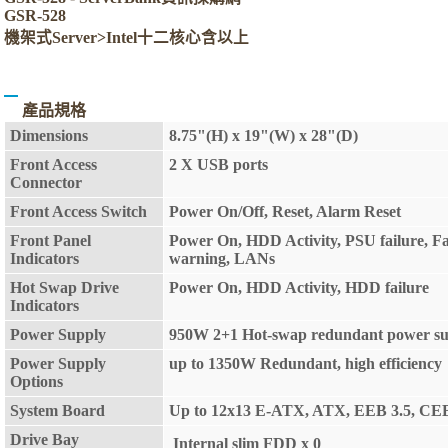
GSR-528
機架式Server>Intel十二核心含以上
產品規格
Dimensions
8.75
"(H) x
19
"(W) x
28
"(D)
Front Access
2 X USB ports
Connector
Front Access Switch
Power On/Off, Reset, Alarm Reset
Front Panel
Power On, HDD Activity, PSU failure, Fa
Indicators
warning, LANs
Hot Swap Drive
Power On, HDD Activity, HDD failure
Indicators
Power Supply
950W 2+1 Hot-swap redundant power su
Power Supply
up to 1350W Redundant, high efficiency
Options
System Board
Up to 12x13 E-ATX, ATX, EEB 3.5, CEB
Drive Bay
Internal slim FDD x
0