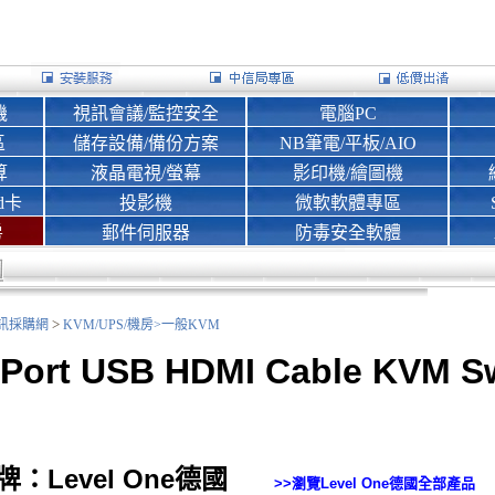
機
視訊會議/監控安全
電腦PC
區
儲存設備/備份方案
NB筆電/平板/AIO
算
液晶電視/螢幕
影印機/繪圖機
d卡
投影機
微軟軟體專區
房
郵件伺服器
防毒安全軟體
>
nk資訊採購網
KVM/UPS/機房>
一般KVM
-Port USB HDMI Cable KVM S
牌：Level One德國
>>瀏覽
Level One德國
全部產品