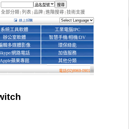
全部分類
列表
品牌
進階搜尋
技術支援
|
|
|
|
系統工具軟體
工業電腦IPC
辦公室軟體
智慧手機/相機/DV
編輯多媒體影像
環保綠能
Skype/網路電話
加值服務
Apple蘋果專館
其他分類
電話(02)8969-0901
witch