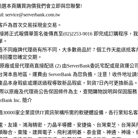
點選本頁購買詢價我們會立即與您聯繫!
l:
service@serverbank.com.tw
客戶為首次交易採現金交易。
接將正式報價單簽名後傳真至(02)2253-9016 即完成訂購程序
單。
造不同廠牌代理商有所不同，大多數商品於 7 個工作天能送抵客
時回覆您確定交期。
 原廠或是代理商直接配送 (2) 由ServerBank委託宅配或是貨運
灣本島地區，運費由 ServerBank 為您負擔，注意！收件地址
產品本身瑕疵或運送過程導致新品瑕疵，到貨7日內可更換新品
實際以原廠及代理商公告保固條件為主，查閱購物說明與保固服務
Bank Inc. 簡介
30000家企業提供IT資訊架構所需的軟硬體設備，各行業知名
電、友達、鴻海精密、力晶半導體、安捷倫、台灣東芝、台灣英
碩聯合、東隆、建興電子、飛利浦明碁、泰金寶、神通、神達、