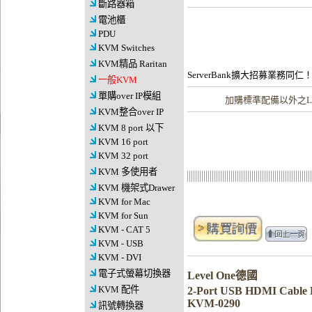
斷路器箱
電池櫃
PDU
KVM Switches
KVM精品 Raritan
ServerBank擴大招募業務同仁
一般KVM
單購over IP模組
加購
標準配備以外之Le
KVM整合over IP
KVM 8 port 以下
KVM 16 port
KVM 32 port
KVM 多使用者
KVM 機架式Drawer
KVM for Mac
KVM for Sun
KVM - CAT 5
KVM - USB
KVM - DVI
電子式螢幕切換器
Level One德國
KVM 配件
2-Port USB HDMI Cabl
KVM-0290
訊號轉換器