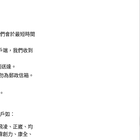
，我們會於最短時間
戶端，我們收到
公司送達。
請勿為郵政信箱。
。
。
客戶如：
飛凌、正崴、均
偉創力、康全、