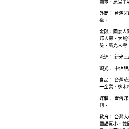
國眾、晨星半
外商： 台灣N
祿、
金融：國泰人
邦人壽、大誠
險、新光人壽
流通： 新光三
觀光： 中信
食品： 台灣
一企業、橡木
媒體： 壹傳
刊、
教育： 台灣
國語實小、雙