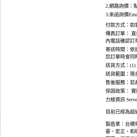
2.網路詢價：
3.來函詢價Emai
付款方式：如
傳真訂單： 直
內電話確認訂
寄送時間：依
您訂單時會同
送貨方式：(1)
送貨範圍：限台
售後服務：若
保固政策： 
力梭資訊 Server
目前已經為超過
製造業：台積
豪、宏正、和