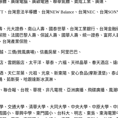
導體、廣達電腦、廣穎電通、聯華氣體、寶成工業、廣運、
TT、台灣意法半導體、台灣NEW Balance、台灣NEC、台灣SO
壽、元大證券、南山人壽、國泰世華、台灣工業銀行、台灣金融
保險、法國巴黎人壽、保誠人壽、國華人壽、統一證券、富邦人
、台灣產業保險、
越、三僑(微風廣場)、信義房屋、阿里巴巴、
飯店、雲朗飯店、太平洋、華泰、六福、天祥晶華、春天酒店、遠
菸酒、天仁茶葉、元祖、光泉、新東陽、安心食品(摩斯漢堡)、泰
桶、茹斯葵、哈跟達斯冰淇淋、
媒、聯合報、台視、華視、非凡電視、亞洲廣播、飛碟廣播、風潮
大學、交通大學、清華大學、大同大學、中央大學、中原大學、中
園國小、華興中學、東門國小、台科大、明志、東吳、東海電算