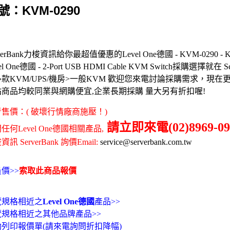
號：KVM-0290
rverBank力梭資訊給你最超值優惠的Level One德國 - KVM-0290 -
el One德國 - 2-Port USB HDMI Cable KVM Switch採購選擇就在 Ser
款KVM/UPS/機房>一般KVM 歡迎您來電討論採購需求，現
站商品均較同業與網購便宜,企業長期採購 量大另有折扣喔!
售價：( 破壞行情廠商施壓！)
請立即來電(02)8969-09
任何Level One德國相關產品,
訊 ServerBank 詢價Email:
service@serverbank.com.tw
價>>
索取此商品報價
覽規格相近之
Level One德國
產品>>
覽規格相近之其他品牌產品>>
動列印報價單(請來電詢問折扣降幅)