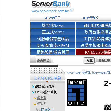
機架式Server
商用印表/事務
直立式Server
政府台銀採購
伺服器儲存選購品
工作站-影像運
防火牆/資安/SPAM
高階主板顯卡Rai
網路設備/頻寬管理
KVM/UPS/機
ServerBank 力梭資訊ServerBa
KVM/UPS/機房
2
遠端電源管理
UPS不斷電系統
桌上型
機架型
廠
1KVA以下