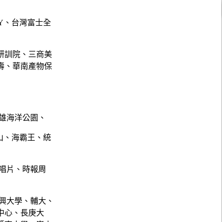
NY、台灣富士全
研訓院、三商美
壽、華南產物保
雄海洋公園、
山、海霸王、統
唱片、時報周
興大學、輔大、
中心、長庚大