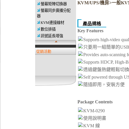
KVM/UPS/機房>一般KV
螢幕矩陣切換器
螢幕同步廣播分配
器
KVM連接線材
產品規格
數位排插
Key Features
訊號延長增強
Supports high-video qu
只要用一組簡單的USB
促銷活動
Provides auto-scanning f
Supports HDCP, High-Ban
透過鍵盤熱鍵輕鬆切
Self powered through U
隨插即用，安裝方便
Package Contents
KVM-0290
使用說明書
KVM 線