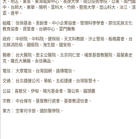
大、明志、東吳、東海電算中心、長庚大學、南亞技術學院、亞東、南門國
中、台師大、東華、陽明、雲科大、竹師、暨南大學、崑山科大、淡江、清
雲、逢甲、
組織： 信保基金、青創會、中小企業協會、管理科學學會、原住民族文化
教育協會、資策會、台網中心、雲門舞集
政府： 中研院、中科院、健保局、天文科教館、汐止警局、板橋農會、台
北縣消防局、國衛院、海生館、國安局、
醫療： 台大醫院、恩主公醫院、北京同仁堂、埔里基督教醫院、葛蘭素史
克、羅氏大藥廠、永信藥品、
電信： 大眾電信、台灣固網、遠傳電信、
交通： 台北捷運公司、華航、五崧捷運、台灣智慧卡、
公益：喜憨兒、伊甸、陽光基金會、蒲公英、貓頭鷹
宗教： 中台禪寺、基督教行道會、基督教浸信會、
軍方： 空軍司令部、國防醫學院、