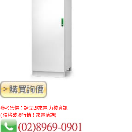
參考售價：請立即來電 力梭資訊
( 價格破壞行情！來電洽詢)