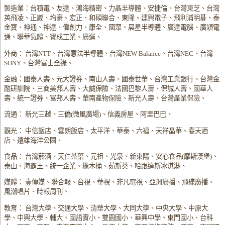
製造業：台積電、友達、鴻海精密、力晶半導體、安捷倫、台灣東芝、台灣
英飛凌、正崴、均豪、宏正、和碩聯合、東隆、建興電子、飛利浦明碁、泰
金寶、神通、神達、偉創力、康全、國眾、晨星半導體、廣達電腦、廣穎電
通、聯華氣體、寶成工業、廣運、
外商： 台灣NTT、台灣意法半導體、台灣NEW Balance、台灣NEC、台灣
SONY、台灣富士全祿、
金融：國泰人壽、元大證券、南山人壽、國泰世華、台灣工業銀行、台灣金
融研訓院、三商美邦人壽、大誠保險、法國巴黎人壽、保誠人壽、國華人
壽、統一證券、富邦人壽、華南產物保險、新光人壽、台灣產業保險、
流通： 新光三越、三僑(微風廣場)、信義房屋、阿里巴巴、
觀光： 中信飯店、雲朗飯店、太平洋、華泰、六福、天祥晶華、春天酒
店、遠雄海洋公園、
食品： 台灣菸酒、天仁茶葉、元祖、光泉、新東陽、安心食品(摩斯漢堡)、
泰山、海霸王、統一企業、橡木桶、茹斯葵、哈跟達斯冰淇淋、
媒體： 壹傳媒、聯合報、台視、華視、非凡電視、亞洲廣播、飛碟廣播、
風潮唱片、時報周刊、
教育： 台灣大學、交通大學、清華大學、大同大學、中央大學、中原大
學、中興大學、輔大、國語實小、雙園國小、華興中學、東門國小、台科