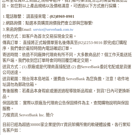
您希望增減以上商品之規格零組件，我們都可彈性配合您的需要報價及出
貨。 如您對以上產品規格以及價格滿意，可透過以下方式進行採購：
1.電話聯繫： 請直接來電：
(02)8969-0901
2.網路詢價：點選本頁購買詢價我們會立即與您聯繫!
3.來函詢價Email:
service@serverbank.com.tw
付款方式：如客戶為首次交易採現金交易。
傳真訂單： 直接將正式報價單簽名後傳真至(02)2253-9016 即完成訂購程
序，我們會於最短時間內電話確認訂單。
寄送時間：依造不同廠牌代理商有所不同，大多數商品於 7 個工作天能送抵
客戶端，我們收到您訂單時會同時回覆您確定交期。
送貨方式：(1) 原廠或是代理商直接配送 (2) 由ServerBank委託宅配或是貨運
公司送達。
送貨範圍：限台灣本島地區，運費由 ServerBank 為您負擔，注意！收件地
址請勿為郵政信箱。
售後服務：若產品本身瑕疵或運送過程導致新品瑕疵，到貨7日內可更換新
品。
保固政策： 實際以原廠及代理商公告保固條件為主，查閱購物說明與保固
服務。
力梭資訊 ServerBank Inc. 簡介
目前已經為超過30000家企業提供IT資訊架構所需的軟硬體設備，各行業知
名客戶如：