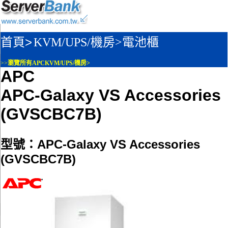
首頁>
KVM/UPS/機房>
電池櫃
>>
瀏覽所有APCKVM/UPS/機房>
APC
APC-Galaxy VS Accessories
(GVSCBC7B)
型號：APC-Galaxy VS Accessories
(GVSCBC7B)