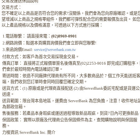
交易及運送保固說明
交易方式：
您不確定以上商品是否符合您的需求?沒關係，我們會為您向原廠確認。或是
望增減以上商品之規格零組件，我們都可彈性配合您的需要報價及出貨。 如
以上產品規格以及價格滿意，可透過以下方式進行採購：
1.電話聯繫： 請直接來電：
(02)8969-0901
2.網路詢價：點選本頁購買詢價我們會立即與您聯繫!
3.來函詢價Email:
service@serverbank.com.tw
付款方式：如客戶為首次交易採現金交易。
傳真訂單： 直接將正式報價單簽名後傳真至(02)2253-9016 即完成訂購程序
們會於最短時間內電話確認訂單。
寄送時間：依造不同廠牌代理商有所不同，大多數商品於 7 個工作天能送抵
端，我們收到您訂單時會同時回覆您確定交期。
送貨方式：(1) 原廠或是代理商直接配送 (2) 由ServerBank委託宅配或是貨運
送達。
送貨範圍：限台灣本島地區，運費由 ServerBank 為您負擔，注意！收件地址
為郵政信箱。
售後服務：若產品本身瑕疵或運送過程導致新品瑕疵，到貨7日內可更換新品
保固政策： 實際以原廠及代理商公告保固條件為主，查閱購物說明與保固服
務。
力梭資訊 ServerBank Inc. 簡介