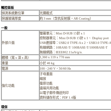
觸控面板
偵測系統數位筆
光攔截式
保護玻璃厚度
約 3 mm（含抗反射膜，AR Coating）
一般
螢幕單元：Mini D-SUB 15針 x 1
控制器單元：Mini D-SUB 15針 x 1、 Display port
外部介面
USB連接埠：USB2.0 TYPE-A x 2、USB3.0 TYPE-A 
有線網路：10BASE-T/ 100BASE-T/1000BASE-T
無線網路：IEEE802.11a/b/g/n.
1,360 x 119 x 770 mm
體積（寬 x 深 x 高）
重量
小於 46 kg
電源
100 - 240 V，50/60 Hz
子母畫面
縮放
復原功能
強化功能
遠端共用功能
以電子郵件傳送列印
資料儲存形式：PDF 1.4版
環保