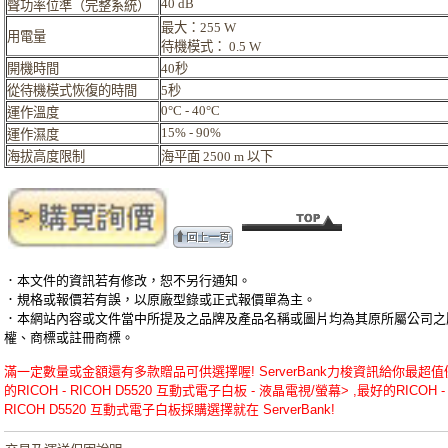
40 dB
聲功率位準（完整系統）
最大：255 W
用電量
待機模式： 0.5 W
開機時間
40秒
從待機模式恢復的時間
5秒
0°C - 40°C
運作溫度
15% - 90%
運作濕度
海拔高度限制
海平面 2500 m 以下
．本文件的資訊若有修改，恕不另行通知。
．規格或報價若有誤，以原廠型錄或正式報價單為主。
．本網站內容或文件當中所提及之品牌及產品名稱或圖片均為其原所屬公司之
權、商標或註冊商標。
滿一定數量或金額還有多款贈品可供選擇喔! ServerBank力梭資訊給你最超值
的RICOH - RICOH D5520 互動式電子白板 - 液晶電視/螢幕> ,最好的RICOH -
RICOH D5520 互動式電子白板採購選擇就在 ServerBank!