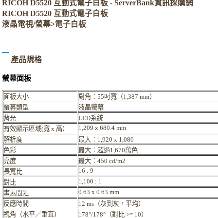
RICOH D5520 互動式電子白板 - ServerBank資訊採購網
RICOH D5520 互動式電子白板
液晶電視/螢幕>電子白板
產品規格
螢幕面板
面板大小
對角：55吋寬（1,387 mm）
螢幕類型
液晶螢幕
背光
LED系統
1,209 x 680.4 mm
有效顯示區域(寬 x 高）
解析度
最大：1,920 x 1,080
色彩
最大：超過1,670萬色
亮度
最大：450 cd/m2
16 : 9
長寬比
1,100 : 1
對比
0.63 x 0.63 mm
畫素間距
反應時間
12 ms（灰到灰，平均）
視角（水平／垂直）
178°/178°（對比 >= 10）