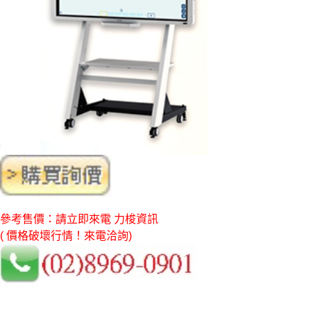
參考售價：請立即來電 力梭資訊
( 價格破壞行情！來電洽詢)