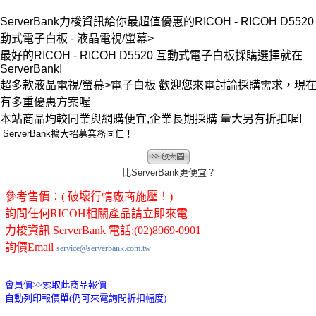
ServerBank力梭資訊給你最超值優惠的RICOH - RICOH D5520
動式電子白板 - 液晶電視/螢幕>
最好的RICOH - RICOH D5520 互動式電子白板採購選擇就在
ServerBank!
超多款液晶電視/螢幕>電子白板 歡迎您來電討論採購需求，現
有多重優惠方案喔
本站商品均較同業與網購便宜,企業長期採購 量大另有折扣喔!
ServerBank擴大招募業務同仁！
比ServerBank更便宜？
參考售價：( 破壞行情廠商施壓！)
詢問任何RICOH相關產品請立即來電
力梭資訊 ServerBank 電話:(02)8969-0901
詢價Email
service@serverbank.com.tw
會員價>>
索取此商品報價
自動列印報價單(仍可來電詢問折扣幅度)