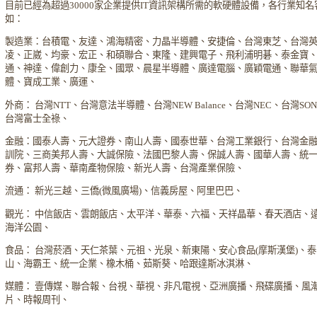
目前已經為超過30000家企業提供IT資訊架構所需的軟硬體設備，各行業知名
如：
製造業：台積電、友達、鴻海精密、力晶半導體、安捷倫、台灣東芝、台灣
凌、正崴、均豪、宏正、和碩聯合、東隆、建興電子、飛利浦明碁、泰金寶
通、神達、偉創力、康全、國眾、晨星半導體、廣達電腦、廣穎電通、聯華
體、寶成工業、廣運、
外商： 台灣NTT、台灣意法半導體、台灣NEW Balance、台灣NEC、台灣SO
台灣富士全祿、
金融：國泰人壽、元大證券、南山人壽、國泰世華、台灣工業銀行、台灣金
訓院、三商美邦人壽、大誠保險、法國巴黎人壽、保誠人壽、國華人壽、統
券、富邦人壽、華南產物保險、新光人壽、台灣產業保險、
流通： 新光三越、三僑(微風廣場)、信義房屋、阿里巴巴、
觀光： 中信飯店、雲朗飯店、太平洋、華泰、六福、天祥晶華、春天酒店、
海洋公園、
食品： 台灣菸酒、天仁茶葉、元祖、光泉、新東陽、安心食品(摩斯漢堡)、泰
山、海霸王、統一企業、橡木桶、茹斯葵、哈跟達斯冰淇淋、
媒體： 壹傳媒、聯合報、台視、華視、非凡電視、亞洲廣播、飛碟廣播、風
片、時報周刊、