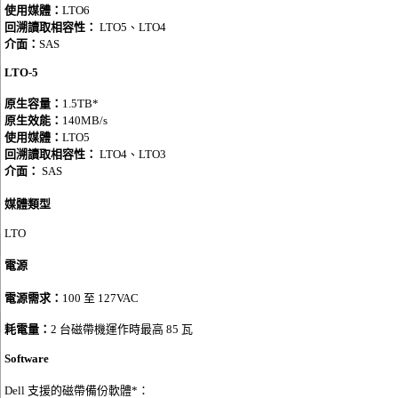
使用媒體：
LTO6
回溯讀取相容性：
LTO5、LTO4
介面：
SAS
LTO-5
原生容量：
1.5TB
*
原生效能：
140MB/s
使用媒體：
LTO5
回溯讀取相容性：
LTO4、LTO3
介面：
SAS
媒體類型
LTO
電源
電源需求：
100 至 127VAC
耗電量：
2 台磁帶機運作時最高 85 瓦
Software
Dell 支援的磁帶備份軟體
*
：