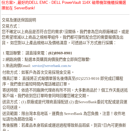
份方案> ,最好的DELL EMC - DELL PowerVault 114X 磁帶機架機櫃採購選
擇就在 ServerBank!
交易及運送保固說明
交易方式：
您不確定以上商品是否符合您的需求?沒關係，我們會為您向原廠確認。或是
您希望增減以上商品之規格零組件，我們都可彈性配合您的需要報價及出
貨。 如您對以上產品規格以及價格滿意，可透過以下方式進行採購：
1.電話聯繫： 請直接來電：
(02)8969-0901
2.網路詢價：點選本頁購買詢價我們會立即與您聯繫!
3.來函詢價Email:
service@serverbank.com.tw
付款方式：如客戶為首次交易採現金交易。
傳真訂單： 直接將正式報價單簽名後傳真至(02)2253-9016 即完成訂購程
序，我們會於最短時間內電話確認訂單。
寄送時間：依造不同廠牌代理商有所不同，大多數商品於 7 個工作天能送抵
客戶端，我們收到您訂單時會同時回覆您確定交期。
送貨方式：(1) 原廠或是代理商直接配送 (2) 由ServerBank委託宅配或是貨運
公司送達。
送貨範圍：限台灣本島地區，運費由 ServerBank 為您負擔，注意！收件地
址請勿為郵政信箱。
售後服務：若產品本身瑕疵或運送過程導致新品瑕疵，到貨7日內可更換新
品。