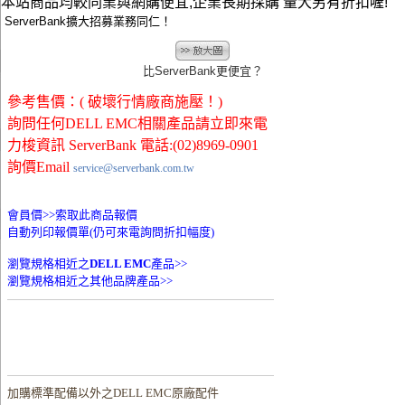
本站商品均較同業與網購便宜,企業長期採購 量大另有折扣喔!
ServerBank擴大招募業務同仁！
比ServerBank更便宜？
參考售價：( 破壞行情廠商施壓！)
詢問任何DELL EMC相關產品請立即來電
力梭資訊 ServerBank 電話:(02)8969-0901
詢價Email
service@serverbank.com.tw
會員價>>
索取此商品報價
自動列印報價單(仍可來電詢問折扣幅度)
瀏覽規格相近之
DELL EMC
產品>>
瀏覽規格相近之其他品牌產品>>
加購
標準配備以外之DELL EMC原廠配件