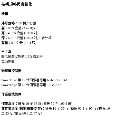
技術規格與客製化
機箱
外形規格：
2U 機架掛載
高：
86.9 公釐 (3.42 吋)
寬：
482.5 公釐 (19.00 吋)
深：
480.7 公釐 (18.93 吋)，含外框
重量：
8.3 公斤 (18.4 磅)
無工具
顯示風扇狀態的 LED 指示燈
電源開關
磁碟機控制器
PowerEdge 第 12 代伺服器專用 6Gb SAS HBA
PowerEdge 第 13 代伺服器專用 12Gb SAS
作業環境條件
作業溫度：
攝氏 10 至 38 度 (華氏 50 至 100.4 度)
非作業溫度
(短期期限/封存)：
攝氏 16 至 35 度 (華氏 60.8 至 95 度)/攝氏 16
至 25 度 (華氏 60.8 至 77 度)