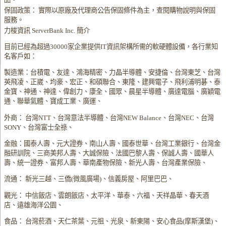
保固政策： 實際以原廠及代理商公告保固條件為主，查閱購物說明與保固
服務。
力梭資訊 ServerBank Inc. 簡介
目前已經為超過30000家企業提供IT資訊架構所需的軟硬體設備，各行業知
名客戶如：
製造業：台積電、友達、鴻海精密、力晶半導體、安捷倫、台灣東芝、台灣
英飛凌、正崴、均豪、宏正、和碩聯合、東隆、建興電子、飛利浦明碁、泰
金寶、神通、神達、偉創力、康全、國眾、晨星半導體、廣達電腦、廣穎電
通、聯華氣體、寶成工業、廣運、
外商： 台灣NTT、台灣意法半導體、台灣NEW Balance、台灣NEC、台灣
SONY、台灣富士全祿、
金融：國泰人壽、元大證券、南山人壽、國泰世華、台灣工業銀行、台灣金
融研訓院、三商美邦人壽、大誠保險、法國巴黎人壽、保誠人壽、國華人
壽、統一證券、富邦人壽、華南產物保險、新光人壽、台灣產業保險、
流通： 新光三越、三僑(微風廣場)、信義房屋、阿里巴巴、
觀光： 中信飯店、雲朗飯店、太平洋、華泰、六福、天祥晶華、春天酒
店、遠雄海洋公園、
食品： 台灣菸酒、天仁茶葉、元祖、光泉、新東陽、安心食品(摩斯漢堡)、