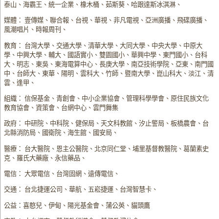
泰山、海霸王、統一企業、橡木桶、茹斯葵、哈跟達斯冰淇淋、
媒體： 壹傳媒、聯合報、台視、華視、非凡電視、亞洲廣播、飛碟廣播、
風潮唱片、時報周刊、
教育： 台灣大學、交通大學、清華大學、大同大學、中央大學、中原大
學、中興大學、輔大、國語實小、雙園國小、華興中學、東門國小、台科
大、明志、東吳、東海電算中心、長庚大學、南亞技術學院、亞東、南門國
中、台師大、東華、陽明、雲科大、竹師、暨南大學、崑山科大、淡江、清
雲、逢甲、
組織： 信保基金、青創會、中小企業協會、管理科學學會、原住民族文化
教育協會、資策會、台網中心、雲門舞集
政府： 中研院、中科院、健保局、天文科教館、汐止警局、板橋農會、台
北縣消防局、國衛院、海生館、國安局、
醫療： 台大醫院、恩主公醫院、北京同仁堂、埔里基督教醫院、葛蘭素史
克、羅氏大藥廠、永信藥品、
電信： 大眾電信、台灣固網、遠傳電信、
交通： 台北捷運公司、華航、五崧捷運、台灣智慧卡、
公益：喜憨兒、伊甸、陽光基金會、蒲公英、貓頭鷹