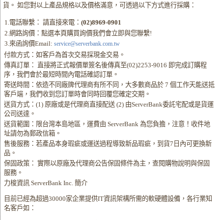
貨。 如您對以上產品規格以及價格滿意，可透過以下方式進行採購：
1.電話聯繫： 請直接來電：
(02)8969-0901
2.網路詢價：點選本頁購買詢價我們會立即與您聯繫!
3.來函詢價Email:
service@serverbank.com.tw
付款方式：如客戶為首次交易採現金交易。
傳真訂單： 直接將正式報價單簽名後傳真至(02)2253-9016 即完成訂購程
序，我們會於最短時間內電話確認訂單。
寄送時間：依造不同廠牌代理商有所不同，大多數商品於 7 個工作天能送抵
客戶端，我們收到您訂單時會同時回覆您確定交期。
送貨方式：(1) 原廠或是代理商直接配送 (2) 由ServerBank委託宅配或是貨運
公司送達。
送貨範圍：限台灣本島地區，運費由 ServerBank 為您負擔，注意！收件地
址請勿為郵政信箱。
售後服務：若產品本身瑕疵或運送過程導致新品瑕疵，到貨7日內可更換新
品。
保固政策： 實際以原廠及代理商公告保固條件為主，查閱購物說明與保固
服務。
力梭資訊 ServerBank Inc. 簡介
目前已經為超過30000家企業提供IT資訊架構所需的軟硬體設備，各行業知
名客戶如：