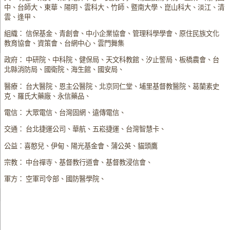
中、台師大、東華、陽明、雲科大、竹師、暨南大學、崑山科大、淡江、清
雲、逢甲、
組織： 信保基金、青創會、中小企業協會、管理科學學會、原住民族文化
教育協會、資策會、台網中心、雲門舞集
政府： 中研院、中科院、健保局、天文科教館、汐止警局、板橋農會、台
北縣消防局、國衛院、海生館、國安局、
醫療： 台大醫院、恩主公醫院、北京同仁堂、埔里基督教醫院、葛蘭素史
克、羅氏大藥廠、永信藥品、
電信： 大眾電信、台灣固網、遠傳電信、
交通： 台北捷運公司、華航、五崧捷運、台灣智慧卡、
公益：喜憨兒、伊甸、陽光基金會、蒲公英、貓頭鷹
宗教： 中台禪寺、基督教行道會、基督教浸信會、
軍方： 空軍司令部、國防醫學院、