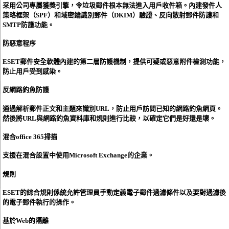
采用公司專屬獲獎引擎，令垃圾郵件根本無法進入用戶收件箱。內建發件人
策略框架（SPF）和域密鑰識別郵件（DKIM）驗證、反向散射郵件防護和
SMTP防護功能。
防惡意程序
ESET郵件安全軟體內建的第二層防護機制，提供可疑或惡意附件檢測功能，
防止用戶受到感染。
反網路釣魚防護
通過解析郵件正文和主題來識別URL，防止用戶訪問已知的網路釣魚網頁。
然後將URL與網路釣魚資料庫和規則進行比較，以確定它們是好還是壞。
混合office 365掃描
支援在混合設置中使用Microsoft Exchange的企業。
規則
ESET的綜合規則係統允許管理員手動定義電子郵件過濾條件以及要對過濾後
的電子郵件執行的操作。
基於Web的隔離