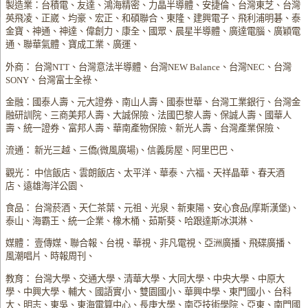
製造業：台積電、友達、鴻海精密、力晶半導體、安捷倫、台灣東芝、台灣
英飛凌、正崴、均豪、宏正、和碩聯合、東隆、建興電子、飛利浦明碁、泰
金寶、神通、神達、偉創力、康全、國眾、晨星半導體、廣達電腦、廣穎電
通、聯華氣體、寶成工業、廣運、
外商： 台灣NTT、台灣意法半導體、台灣NEW Balance、台灣NEC、台灣
SONY、台灣富士全祿、
金融：國泰人壽、元大證券、南山人壽、國泰世華、台灣工業銀行、台灣金
融研訓院、三商美邦人壽、大誠保險、法國巴黎人壽、保誠人壽、國華人
壽、統一證券、富邦人壽、華南產物保險、新光人壽、台灣產業保險、
流通： 新光三越、三僑(微風廣場)、信義房屋、阿里巴巴、
觀光： 中信飯店、雲朗飯店、太平洋、華泰、六福、天祥晶華、春天酒
店、遠雄海洋公園、
食品： 台灣菸酒、天仁茶葉、元祖、光泉、新東陽、安心食品(摩斯漢堡)、
泰山、海霸王、統一企業、橡木桶、茹斯葵、哈跟達斯冰淇淋、
媒體： 壹傳媒、聯合報、台視、華視、非凡電視、亞洲廣播、飛碟廣播、
風潮唱片、時報周刊、
教育： 台灣大學、交通大學、清華大學、大同大學、中央大學、中原大
學、中興大學、輔大、國語實小、雙園國小、華興中學、東門國小、台科
大、明志、東吳、東海電算中心、長庚大學、南亞技術學院、亞東、南門國