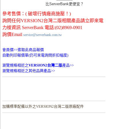
比ServerBank更便宜？
參考售價：( 破壞行情廠商施壓！)
詢問任何VERSION2台灣二版相關產品請立即來電
力梭資訊 ServerBank 電話:(02)8969-0901
詢價Email
service@serverbank.com.tw
會員價>>
索取此商品報價
自動列印報價單(仍可來電詢問折扣幅度)
瀏覽規格相近之
VERSION2台灣二版
產品>>
瀏覽規格相近之其他品牌產品>>
加購
標準配備以外之VERSION2台灣二版原廠配件