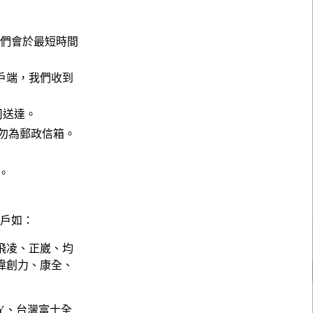
，我們會於最短時間
戶端，我們收到
公司送達。
請勿為郵政信箱。
。
。
客戶如：
飛凌、正崴、均
偉創力、康全、
NY、台灣富士全