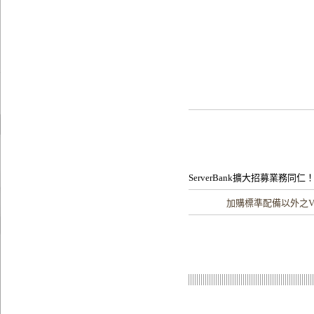
ServerBank擴大招募業務同仁
加購
標準配備以外之V