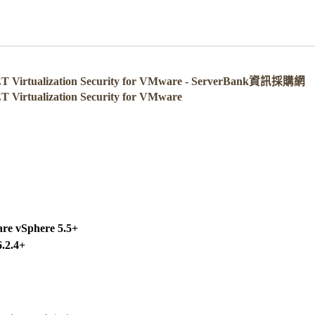
rtualization Security for VMware - ServerBank資訊採購網
tualization Security for VMware
vSphere 5.5+
2.4+