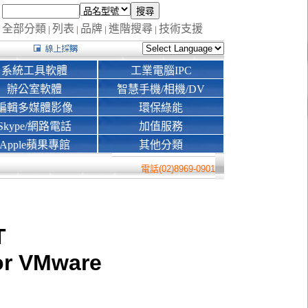
全部分類
列表
品牌
進階搜尋
技術支援
|
|
|
|
系統工具軟體
工業電腦IPC
辦公室軟體
智慧手機/相機/DV
編輯多媒體影像
環保綠能
Skype/網路電話
加值服務
Apple蘋果專館
其他分類
電話(02)8969-0901
T
for VMware