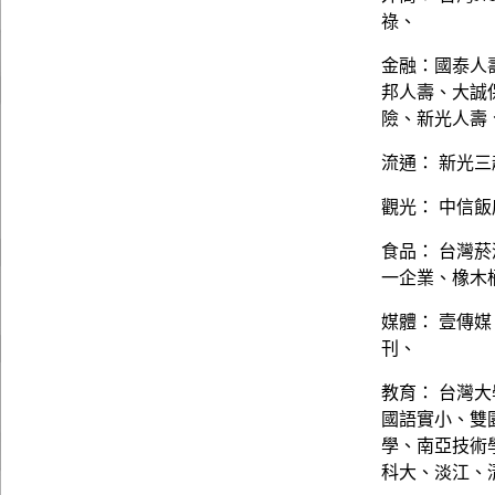
祿、
金融：國泰人
邦人壽、大誠
險、新光人壽
流通： 新光三
觀光： 中信
食品： 台灣
一企業、橡木
媒體： 壹傳
刊、
教育： 台灣
國語實小、雙
學、南亞技術
科大、淡江、