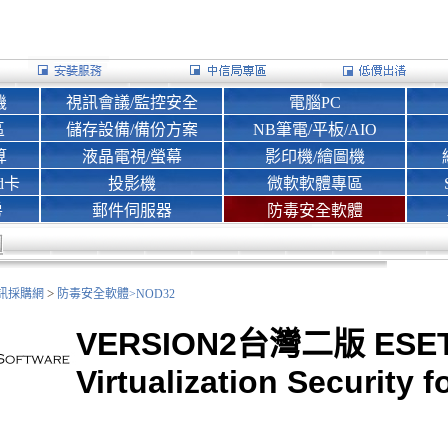
機
視訊會議/監控安全
電腦PC
區
儲存設備/備份方案
NB筆電/平板/AIO
算
液晶電視/螢幕
影印機/繪圖機
d卡
投影機
微軟軟體專區
房
郵件伺服器
防毒安全軟體
>
nk資訊採購網
防毒安全軟體>
NOD32
VERSION2台灣二版 ESE
Virtualization Security 