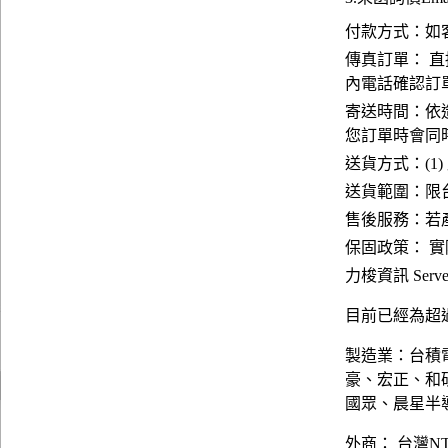
付款方式：如
傳真訂單： 直
內電話確認訂
寄送時間：依
您訂單時會同
送貨方式：(1)
送貨範圍：限台
售後服務：若
保固政策： 
力梭資訊 Server
目前已經為超過
製造業：台積
豪、宏正、和
國眾、晨星半
外商： 台灣N