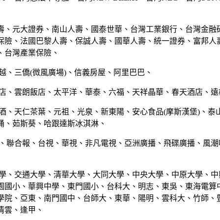
壽、元大證券、南山人壽、國泰世華、台灣工業銀行、台灣金融
保險、法國巴黎人壽、保誠人壽、國華人壽、統一證券、富邦人
、台灣產業保險、
越、三僑(微風廣場)、信義房屋、阿里巴巴、
飯店、雲朗飯店、太平洋、華泰、六福、天祥晶華、春天酒店、遠
菸酒、天仁茶葉、元祖、光泉、新東陽、安心食品(摩斯漢堡)、泰
桶、茹斯葵、哈跟達斯冰淇淋、
媒、聯合報、台視、華視、非凡電視、亞洲廣播、飛碟廣播、風潮
大學、交通大學、清華大學、大同大學、中央大學、中原大學、中
園國小、華興中學、東門國小、台科大、明志、東吳、東海電算
學院、亞東、南門國中、台師大、東華、陽明、雲科大、竹師、
清雲、逢甲、