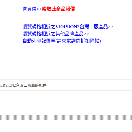
會員價>>
索取此商品報價
瀏覽規格相近之
VERSION2台灣二版
產品>>
瀏覽規格相近之其他品牌產品>>
自動列印報價單(請來電詢問折扣降幅)
！
ERSION2台灣二版原廠配件