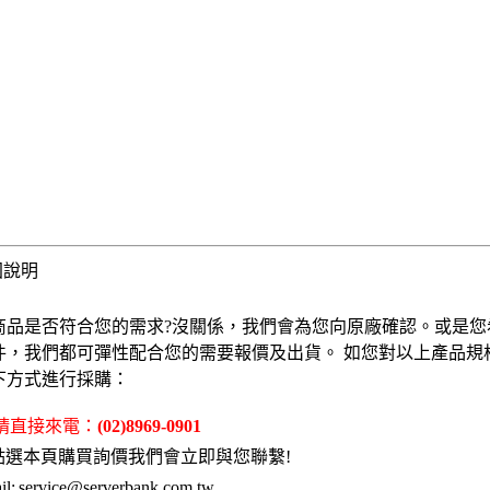
固說明
商品是否符合您的需求?沒關係，我們會為您向原廠確認。或是您
件，我們都可彈性配合您的需要報價及出貨。 如您對以上產品規
下方式進行採購：
 請直接來電：
(02)8969-0901
點選本頁購買詢價我們會立即與您聯繫!
l:
service@serverbank.com.tw