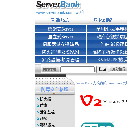
機架式Server
商用印表/事務
直立式Server
政府台銀採購
伺服器儲存選購品
工作站-影像運
防火牆/資安/SPAM
高階主板顯卡Rai
網路設備/頻寬管理
KVM/UPS/機
ServerBank 力梭資訊ServerBa
防毒安全軟體
防火牆
防毒
活動監控
趨勢
賽門鐵克