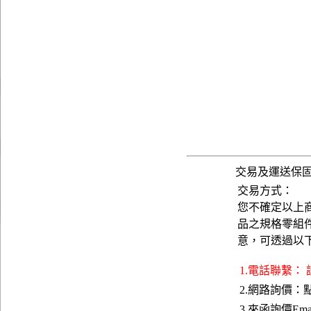
交易及運送保
交易方式：
您不確定以上
品之規格零組
意，可透過以
1.電話聯繫：
2.網路詢價：
3.來函詢價Emai