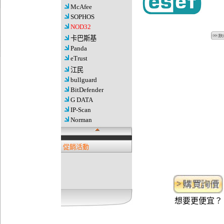
McAfee
SOPHOS
NOD32
卡巴斯基
Panda
eTrust
江民
bullguard
BitDefender
G DATA
IP-Scan
Norman
促銷活動
想要更便宜？