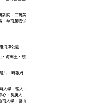
研訓院、三商美
壽、華南產物保
雄海洋公園、
山、海霸王、統
唱片、時報周
興大學、輔大、
中心、長庚大
暨南大學、崑山