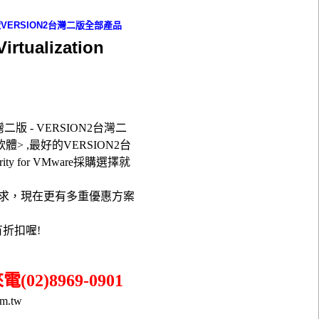
覽
VERSION2台灣二版
全部產品
ualization
二版 - VERSION2台灣二
 防毒安全軟體> ,最好的VERSION2台
urity for VMware採購選擇就
需求，現在更有多重優惠方案
有折扣喔!
02)8969-0901
om.tw