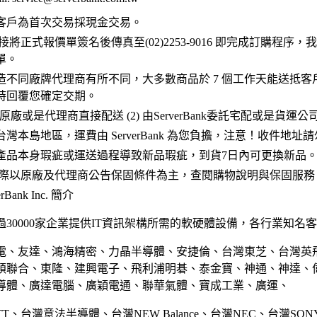
客戶為首次交易採現金交易。
接將正式報價單簽名後傳真至(02)2253-9016 即完成訂購程序
單。
造不同廠牌代理商有所不同，大多數商品於 7 個工作天能送抵客
時回覆您確定交期。
 原廠或是代理商直接配送 (2) 由ServerBank委託宅配或是貨運
灣本島地區，運費由 ServerBank 為您負擔，注意！收件地址
產品本身瑕疵或運送過程導致新品瑕疵，到貨7日內可更換新品
實際以原廠及代理商公告保固條件為主，查閱購物說明與保固服務
Bank Inc. 簡介
30000家企業提供IT資訊架構所需的軟硬體設備，各行業知名
電、友達、鴻海精密、力晶半導體、安捷倫、台灣東芝、台灣英
碩聯合、東隆、建興電子、飛利浦明碁、泰金寶、神通、神達、
導體、廣達電腦、廣穎電通、聯華氣體、寶成工業、廣運、
TT、台灣意法半導體、台灣NEW Balance、台灣NEC、台灣SO